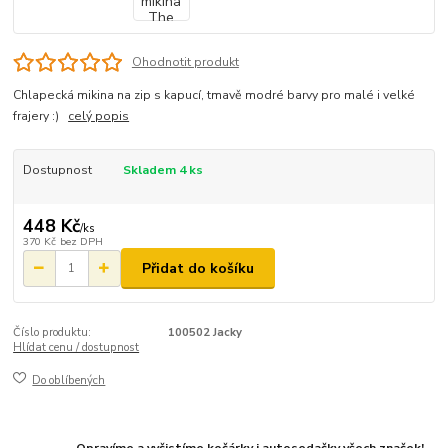
Ohodnotit produkt
Chlapecká mikina na zip s kapucí, tmavě modré barvy pro malé i velké
frajery :)
celý popis
Dostupnost
Skladem 4 ks
448 Kč
/
ks
370 Kč
bez DPH
Přidat do košíku
Číslo produktu:
100502 Jacky
Hlídat cenu / dostupnost
Do oblíbených