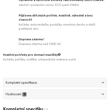
Opravíme a vyčistíme kočárky i autosedačky všech značek!
záruční i pozáruční servis, ECO parní čištění
Půjčovna dětských potřeb, kvalitně, výhodně a bez
starostí!
kočárky, autosedačky, postýlky, monitory dechu a další
potřebné věci
Doprava zdarma !
Doprava zdarma nad 1500,-Kč.
Kvalitní potřeby pro domací mazlíčky🐶
kočárky, pelíšky, vodítka, ortopedické matrace a jiné
Kompletní specifikace
Hodnocení
0
Kompletní specifikace