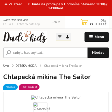
☀️ Ve středu 5.8. bude na prodejně v Hodoníně otevřeno 10:00 -
14:00hod.
0
ks
+420 730 939 438
CZK
za
0,00 Kč
Po-Pá 10-17hod WhatsApp
Menu
Hledat
Úvod
DĚTSKÁ MÓDA
Chlapecká mikina The Sailor
Chlapecká mikina The Sailor
Novinka
TOP produkt