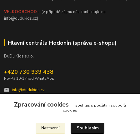
VELKOOBCHOD
- (v případě zájmu nás kontaktujte na
info@dudukids.cz)
Hlavní centrála Hodonín (správa e-shopu)
DuDu Kids s.r.o.
+420 730 939 438
Po-Pá 10-17hod WhatsApp
info@dudukids.cz
Zpracování cookies -
souhlas
s použitím souborů
cookies
Souhlasím
Nastavení
Upravit sběr cookies.