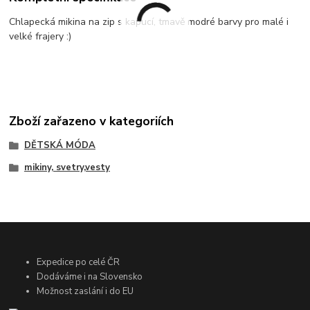
Chlapecká mikina na zip s kapucí, tmavě modré barvy pro malé i
velké frajery :)
Zboží zařazeno v kategoriích
DĚTSKÁ MÓDA
mikiny, svetry,vesty
Expedice po celé ČR
Dodáváme i na Slovensko
Možnost zaslání i do EU