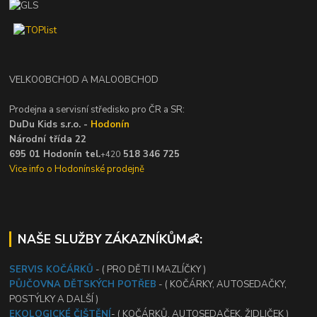
VELKOOBCHOD A MALOOBCHOD
Prodejna a servisní středisko pro ČR a SR:
DuDu Kids s.r.o. -
Hodonín
Národní třída 22
695 01 Hodonín tel.
518 346 725
+420
Vice info o Hodonínské prodejně
NAŠE SLUŽBY ZÁKAZNÍKŮM👶:
SERVIS KOČÁRKŮ
- ( PRO DĚTI I MAZLÍČKY )
PŮJČOVNA DĚTSKÝCH POTŘEB
- ( KOČÁRKY, AUTOSEDAČKY,
POSTÝLKY A DALŠÍ )
EKOLOGICKÉ ČIŠTĚNÍ
- ( KOČÁRKŮ, AUTOSEDAČEK, ŽIDLIČEK )