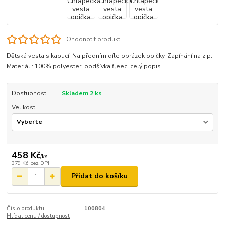
Ohodnotit produkt
Dětská vesta s kapucí. Na předním díle obrázek opičky. Zapínání na zip.
Materiál : 100% polyester, podšívka fleec.
celý popis
Dostupnost
Skladem 2 ks
Velikost
458 Kč
/
ks
379 Kč
bez DPH
Přidat do košíku
Číslo produktu:
100804
Hlídat cenu / dostupnost