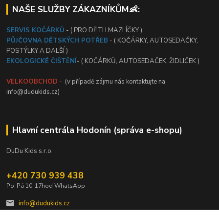
NAŠE SLUŽBY ZÁKAZNÍKŮM👶:
SERVIS KOČÁRKŮ
- ( PRO DĚTI I MAZLÍČKY )
PŮJČOVNA DĚTSKÝCH POTŘEB
- ( KOČÁRKY, AUTOSEDAČKY,
POSTÝLKY A DALŠÍ )
EKOLOGICKÉ ČIŠTĚNÍ
- ( KOČÁRKŮ, AUTOSEDAČEK, ŽIDLIČEK )
VELKOOBCHOD
- (v případě zájmu nás kontaktujte na
info@dudukids.cz)
Hlavní centrála Hodonín (správa e-shopu)
DuDu Kids s.r.o.
+420 730 939 438
Po-Pá 10-17hod WhatsApp
info@dudukids.cz