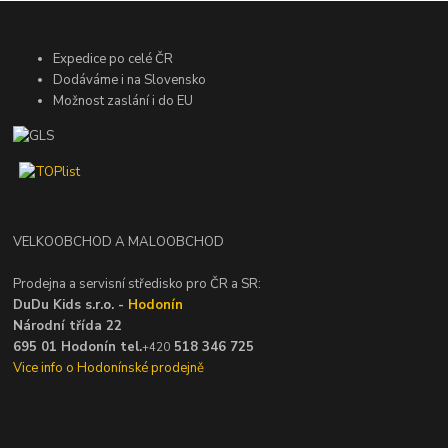
Expedice po celé ČR
Dodáváme i na Slovensko
Možnost zaslání i do EU
VELKOOBCHOD A MALOOBCHOD
Prodejna a servisní středisko pro ČR a SR:
DuDu Kids s.r.o. -
Hodonín
Národní třída 22
695 01 Hodonín tel.
518 346 725
+420
Vice info o Hodonínské prodejně