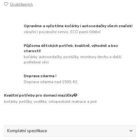
Do oblíbených
Opravíme a vyčistíme kočárky i autosedačky všech značek!
záruční i pozáruční servis, ECO parní čištění
Půjčovna dětských potřeb, kvalitně, výhodně a bez
starostí!
kočárky, autosedačky, postýlky, monitory dechu a další
potřebné věci
Doprava zdarma !
Doprava zdarma nad 1500,-Kč.
Kvalitní potřeby pro domací mazlíčky🐶
kočárky, pelíšky, vodítka, ortopedické matrace a jiné
Kompletní specifikace