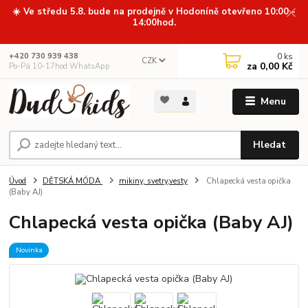
☀️ Ve středu 5.8. bude na prodejně v Hodoníně otevřeno 10:00 -
14:00hod.
0
ks
+420 730 939 438
CZK
za
0,00 Kč
Po-Pá 10-17hod WhatsApp
Menu
Hledat
Úvod
DĚTSKÁ MÓDA
mikiny, svetry,vesty
Chlapecká vesta opička
(Baby AJ)
Chlapecká vesta opička (Baby AJ)
Novinka