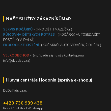
NAŠE SLUŽBY ZÁKAZNÍKŮM👶:
SERVIS KOČÁRKŮ
- ( PRO DĚTI I MAZLÍČKY )
PŮJČOVNA DĚTSKÝCH POTŘEB
- ( KOČÁRKY, AUTOSEDAČKY,
POSTÝLKY A DALŠÍ )
EKOLOGICKÉ ČIŠTĚNÍ
- ( KOČÁRKŮ, AUTOSEDAČEK, ŽIDLIČEK )
VELKOOBCHOD
- (v případě zájmu nás kontaktujte na
info@dudukids.cz)
Hlavní centrála Hodonín (správa e-shopu)
DuDu Kids s.r.o.
+420 730 939 438
Po-Pá 10-17hod WhatsApp