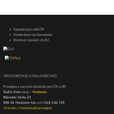
Expedice po celé ČR
Dodáváme i na Slovensko
Možnost zaslání i do EU
VELKOOBCHOD A MALOOBCHOD
Prodejna a servisní středisko pro ČR a SR:
DuDu Kids s.r.o. -
Hodonín
Národní třída 22
695 01 Hodonín tel.
518 346 725
+420
Vice info o Hodonínské prodejně