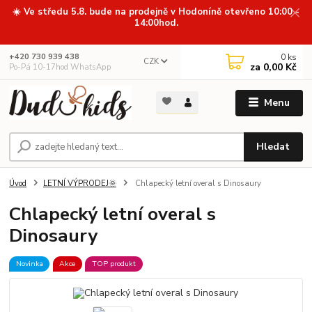
☀️ Ve středu 5.8. bude na prodejně v Hodoníně otevřeno 10:00 -
14:00hod.
0
ks
+420 730 939 438
CZK
za
0,00 Kč
Po-Pá 10-17hod WhatsApp
Menu
Hledat
Úvod
LETNÍ VÝPRODEJ🌞
Chlapecký letní overal s Dinosaury
Chlapecký letní overal s
Dinosaury
Novinka
Akce
TOP produkt