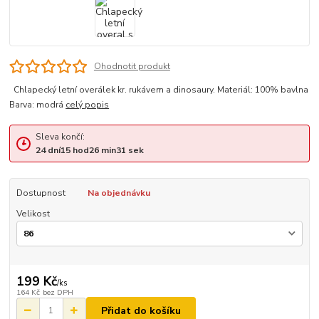
Ohodnotit produkt
Chlapecký letní overálek kr. rukávem a dinosaury. Materiál: 100% bavlna
Barva: modrá
celý popis
Sleva končí:
24
dní
15
hod
26
min
31
sek
Dostupnost
Na objednávku
Velikost
199 Kč
/
ks
164 Kč
bez DPH
Přidat do košíku