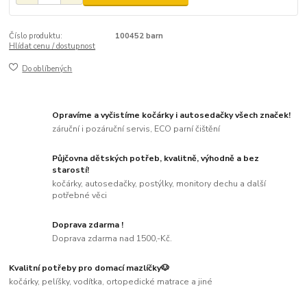
Číslo produktu:
100452 barn
Hlídat cenu / dostupnost
Do oblíbených
Opravíme a vyčistíme kočárky i autosedačky všech značek!
záruční i pozáruční servis, ECO parní čištění
Půjčovna dětských potřeb, kvalitně, výhodně a bez
starostí!
kočárky, autosedačky, postýlky, monitory dechu a další
potřebné věci
Doprava zdarma !
Doprava zdarma nad 1500,-Kč.
Kvalitní potřeby pro domací mazlíčky🐶
kočárky, pelíšky, vodítka, ortopedické matrace a jiné