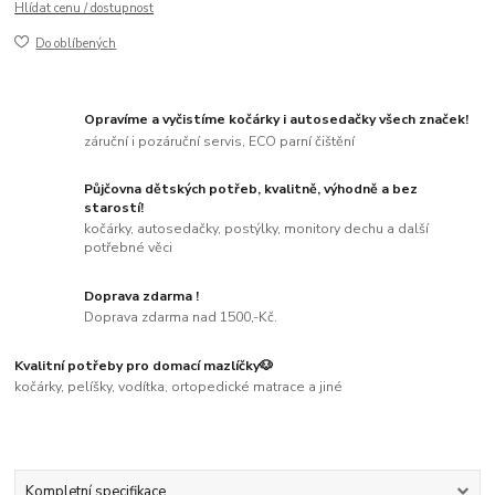
Hlídat cenu / dostupnost
Do oblíbených
Opravíme a vyčistíme kočárky i autosedačky všech značek!
záruční i pozáruční servis, ECO parní čištění
Půjčovna dětských potřeb, kvalitně, výhodně a bez
starostí!
kočárky, autosedačky, postýlky, monitory dechu a další
potřebné věci
Doprava zdarma !
Doprava zdarma nad 1500,-Kč.
Kvalitní potřeby pro domací mazlíčky🐶
kočárky, pelíšky, vodítka, ortopedické matrace a jiné
Kompletní specifikace