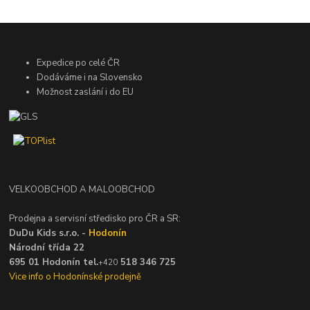
Expedice po celé ČR
Dodáváme i na Slovensko
Možnost zaslání i do EU
VELKOOBCHOD A MALOOBCHOD
Prodejna a servisní středisko pro ČR a SR:
DuDu Kids s.r.o. -
Hodonín
Národní třída 22
695 01 Hodonín tel.
518 346 725
+420
Vice info o Hodonínské prodejně