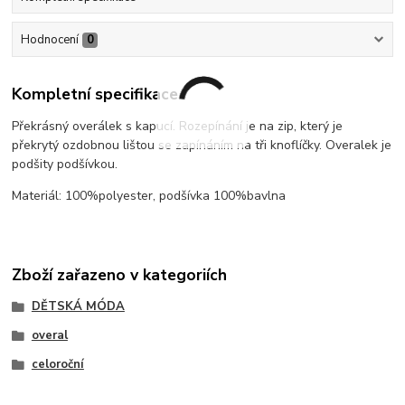
Hodnocení
0
Kompletní specifikace
Překrásný overálek s kapucí. Rozepínání je na zip, který je
překrytý ozdobnou lištou se zapínáním na tři knoflíčky. Overalek je
podšity podšívkou.
Materiál: 100%polyester, podšívka 100%bavlna
Zboží zařazeno v kategoriích
DĚTSKÁ MÓDA
overal
celoroční