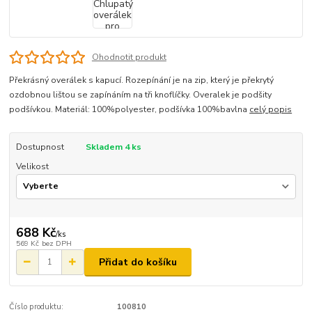
Ohodnotit produkt
Překrásný overálek s kapucí. Rozepínání je na zip, který je překrytý
ozdobnou lištou se zapínáním na tři knoflíčky. Overalek je podšity
podšívkou. Materiál: 100%polyester, podšívka 100%bavlna
celý popis
Dostupnost
Skladem 4 ks
Velikost
688 Kč
/
ks
569 Kč
bez DPH
Přidat do košíku
Číslo produktu:
100810