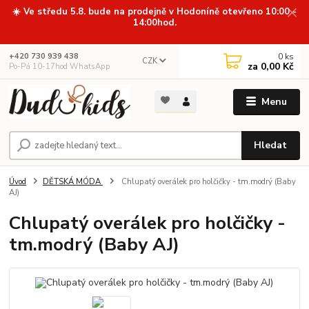
☀️ Ve středu 5.8. bude na prodejně v Hodoníně otevřeno 10:00 -
14:00hod.
0
ks
+420 730 939 438
CZK
za
0,00 Kč
Po-Pá 10-17hod WhatsApp
Menu
Hledat
Úvod
DĚTSKÁ MÓDA
Chlupatý overálek pro holčičky - tm.modrý (Baby
AJ)
Chlupatý overálek pro holčičky -
tm.modrý (Baby AJ)