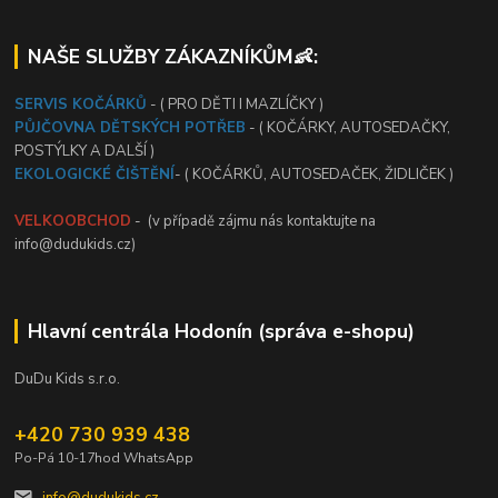
NAŠE SLUŽBY ZÁKAZNÍKŮM👶:
SERVIS KOČÁRKŮ
- ( PRO DĚTI I MAZLÍČKY )
PŮJČOVNA DĚTSKÝCH POTŘEB
- ( KOČÁRKY, AUTOSEDAČKY,
POSTÝLKY A DALŠÍ )
EKOLOGICKÉ ČIŠTĚNÍ
- ( KOČÁRKŮ, AUTOSEDAČEK, ŽIDLIČEK )
VELKOOBCHOD
- (v případě zájmu nás kontaktujte na
info@dudukids.cz)
Hlavní centrála Hodonín (správa e-shopu)
DuDu Kids s.r.o.
+420 730 939 438
Po-Pá 10-17hod WhatsApp