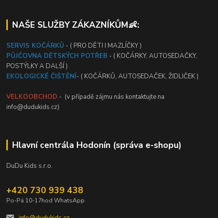
NAŠE SLUŽBY ZÁKAZNÍKŮM👶:
SERVIS KOČÁRKŮ
- ( PRO DĚTI I MAZLÍČKY )
PŮJČOVNA DĚTSKÝCH POTŘEB
- ( KOČÁRKY, AUTOSEDAČKY,
POSTÝLKY A DALŠÍ )
EKOLOGICKÉ ČIŠTĚNÍ
- ( KOČÁRKŮ, AUTOSEDAČEK, ŽIDLIČEK )
VELKOOBCHOD
- (v případě zájmu nás kontaktujte na
info@dudukids.cz)
Hlavní centrála Hodonín (správa e-shopu)
DuDu Kids s.r.o.
+420 730 939 438
Po-Pá 10-17hod WhatsApp