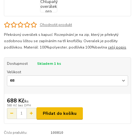
Ohodnotit produkt
Překrásný overálek s kapucí. Rozepínání je na zip, který je překrytý
ozdobnou lištou se zapínáním na tři knoflíčky. Overalek je podšity
podšívkou. Materiál: 100%polyester, podšívka 100%bavlna
celý popis
Dostupnost
Skladem 1 ks
Velikost
688 Kč
/
ks
569 Kč
bez DPH
Přidat do košíku
Číslo produktu:
100810