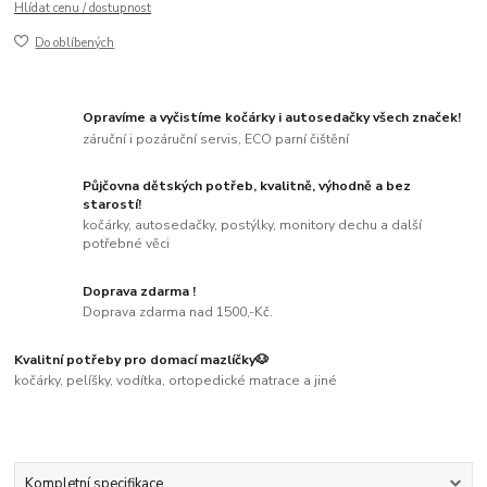
Hlídat cenu / dostupnost
Do oblíbených
Opravíme a vyčistíme kočárky i autosedačky všech značek!
záruční i pozáruční servis, ECO parní čištění
Půjčovna dětských potřeb, kvalitně, výhodně a bez
starostí!
kočárky, autosedačky, postýlky, monitory dechu a další
potřebné věci
Doprava zdarma !
Doprava zdarma nad 1500,-Kč.
Kvalitní potřeby pro domací mazlíčky🐶
kočárky, pelíšky, vodítka, ortopedické matrace a jiné
Kompletní specifikace