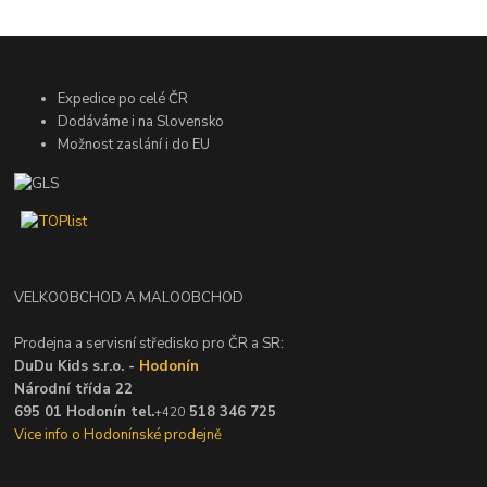
Expedice po celé ČR
Dodáváme i na Slovensko
Možnost zaslání i do EU
VELKOOBCHOD A MALOOBCHOD
Prodejna a servisní středisko pro ČR a SR:
DuDu Kids s.r.o. -
Hodonín
Národní třída 22
695 01 Hodonín tel.
518 346 725
+420
Vice info o Hodonínské prodejně