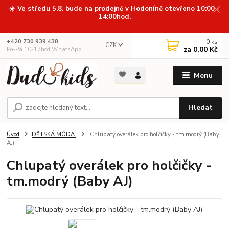
☀️ Ve středu 5.8. bude na prodejně v Hodoníně otevřeno 10:00 -
14:00hod.
0
ks
+420 730 939 438
CZK
za
0,00 Kč
Po-Pá 10-17hod WhatsApp
Menu
Hledat
Úvod
DĚTSKÁ MÓDA
Chlupatý overálek pro holčičky - tm.modrý (Baby
AJ)
Chlupatý overálek pro holčičky -
tm.modrý (Baby AJ)