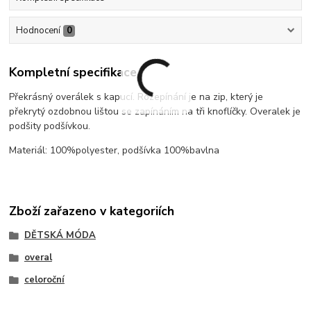
Hodnocení
0
Kompletní specifikace
Překrásný overálek s kapucí. Rozepínání je na zip, který je
překrytý ozdobnou lištou se zapínáním na tři knoflíčky. Overalek je
podšity podšívkou.
Materiál: 100%polyester, podšívka 100%bavlna
Zboží zařazeno v kategoriích
DĚTSKÁ MÓDA
overal
celoroční