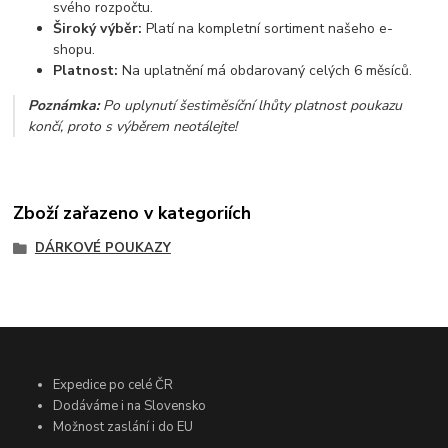
svého rozpočtu.
Široký výběr:
Platí na kompletní sortiment našeho e-
shopu.
Platnost:
Na uplatnění má obdarovaný celých 6 měsíců.
Poznámka:
Po uplynutí šestiměsíční lhůty platnost poukazu
končí, proto s výběrem neotálejte!
Zboží zařazeno v kategoriích
DÁRKOVÉ POUKAZY
Expedice po celé ČR
Dodáváme i na Slovensko
Možnost zaslání i do EU