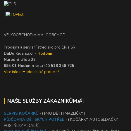
VELKOOBCHOD A MALOOBCHOD
Prodejna a servisní středisko pro ČR a SR:
DuDu Kids s.r.o. -
Hodonín
Národní třída 22
695 01 Hodonín tel.
518 346 725
+420
Vice info o Hodonínské prodejně
NAŠE SLUŽBY ZÁKAZNÍKŮM👶:
SERVIS KOČÁRKŮ
- ( PRO DĚTI I MAZLÍČKY )
PŮJČOVNA DĚTSKÝCH POTŘEB
- ( KOČÁRKY, AUTOSEDAČKY,
POSTÝLKY A DALŠÍ )