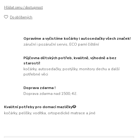
Hlídat cenu / dostupnost
Do oblíbených
Opravíme a vyčistíme kočárky i autosedačky všech značek!
záruční i pozáruční servis, ECO parní čištění
Půjčovna dětských potřeb, kvalitně, výhodně a bez
starostí!
kočárky, autosedačky, postýlky, monitory dechu a další
potřebné věci
Doprava zdarma !
Doprava zdarma nad 1500,-Kč.
Kvalitní potřeby pro domací mazlíčky🐶
kočárky, pelíšky, vodítka, ortopedické matrace a jiné