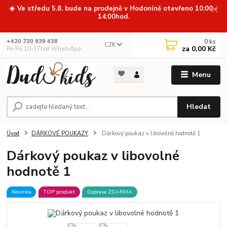
☀️ Ve středu 5.8. bude na prodejně v Hodoníně otevřeno 10:00 -
14:00hod.
0
ks
+420 730 939 438
CZK
za
0,00 Kč
Po-Pá 10-17hod WhatsApp
Menu
Hledat
Úvod
DÁRKOVÉ POUKAZY
Dárkový poukaz v libovolné hodnotě 1
Dárkový poukaz v libovolné
hodnotě 1
Novinka
TOP produkt
Doprava ZDARMA