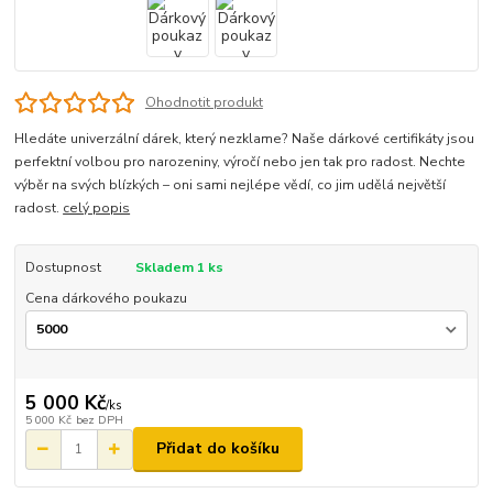
Ohodnotit produkt
Hledáte univerzální dárek, který nezklame? Naše dárkové certifikáty jsou
perfektní volbou pro narozeniny, výročí nebo jen tak pro radost. Nechte
výběr na svých blízkých – oni sami nejlépe vědí, co jim udělá největší
radost.
celý popis
Dostupnost
Skladem 1 ks
Cena dárkového poukazu
5 000 Kč
/
ks
5 000 Kč
bez DPH
Přidat do košíku