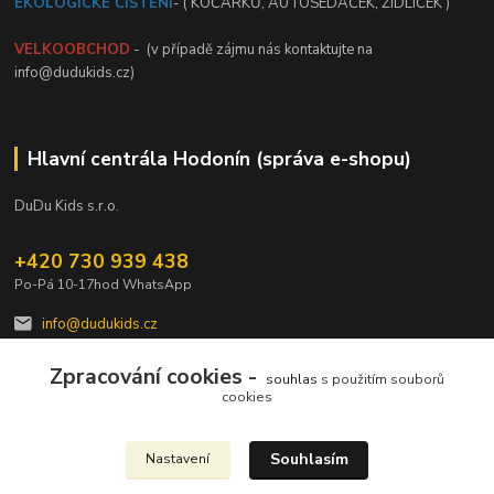
EKOLOGICKÉ ČIŠTĚNÍ
- ( KOČÁRKŮ, AUTOSEDAČEK, ŽIDLIČEK )
VELKOOBCHOD
- (v případě zájmu nás kontaktujte na
info@dudukids.cz)
Hlavní centrála Hodonín (správa e-shopu)
DuDu Kids s.r.o.
+420 730 939 438
Po-Pá 10-17hod WhatsApp
info@dudukids.cz
Zpracování cookies -
souhlas
s použitím souborů
cookies
Souhlasím
Nastavení
Upravit sběr cookies.