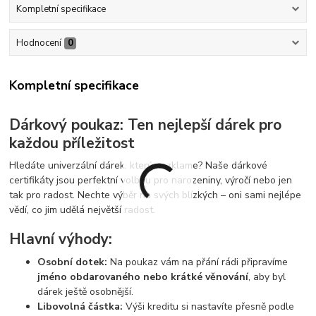
Kompletní specifikace
Hodnocení
0
Kompletní specifikace
Dárkový poukaz: Ten nejlepší dárek pro
každou příležitost
Hledáte univerzální dárek, který nezklame? Naše dárkové
certifikáty jsou perfektní volbou pro narozeniny, výročí nebo jen
tak pro radost. Nechte výběr na svých blízkých – oni sami nejlépe
vědí, co jim udělá největší radost.
Hlavní výhody:
Osobní dotek:
Na poukaz vám na přání rádi připravíme
jméno obdarovaného nebo krátké věnování
, aby byl
dárek ještě osobnější.
Libovolná částka:
Výši kreditu si nastavíte přesně podle