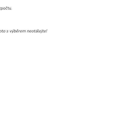
zpočtu.
oto s výběrem neotálejte!