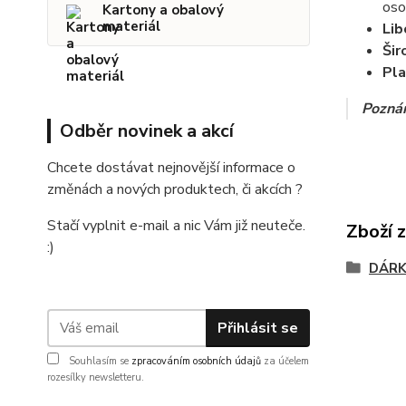
oso
Kartony a obalový
materiál
Lib
Šir
Pla
Pozná
Odběr novinek a akcí
Chcete dostávat nejnovější informace o
změnách a nových produktech, či akcích ?
Stačí vyplnit e-mail a nic Vám již neuteče.
Zboží 
:)
DÁRK
Přihlásit se
Souhlasím se
zpracováním osobních údajů
za účelem
rozesílky newsletteru.