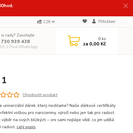
:00hod.
Přihlášení
CZK
 si rady? Zavolejte.
0
ks
 730 939 438
za
0,00 Kč
 10-17hod WhatsApp
 1
Ohodnotit produkt
e univerzální dárek, který nezklame? Naše dárkové certifikáty
rfektní volbou pro narozeniny, výročí nebo jen tak pro radost.
 výběr na svých blízkých – oni sami nejlépe vědí, co jim udělá
í radost.
celý popis