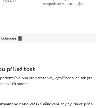
1500,-Kč.
ortopedické matrace a jiné
Hodnocení
0
u příležitost
perfektní volbou pro narozeniny, výročí nebo jen tak pro
á největší radost.
rovaného nebo krátké věnování
, aby byl dárek ještě