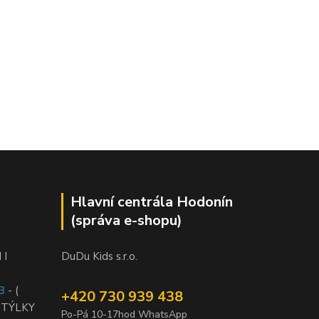
Hlavní centrála Hodonín
(správa e-shopu)
 I
DuDu Kids s.r.o.
B
- (
+420 730 939 438
STÝLKY
Po-Pá 10-17hod WhatsApp