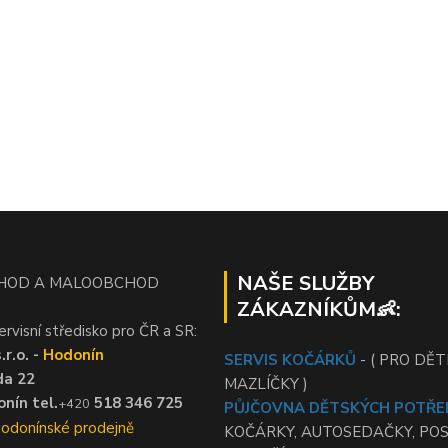
NAŠE SLUŽBY
HOD A MALOOBCHOD
ZÁKAZNÍKŮM👶:
ervisní středisko pro ČR a SR:
r.o. -
Hodonín
SERVIS KOČÁRKŮ
- ( PRO DĚTI
da 22
MAZLÍČKY )
nín tel.
518 346 725
+420
PŮJČOVNA DĚTSKÝCH POTŘE
Hodonínské prodejně
KOČÁRKY, AUTOSEDAČKY, PO