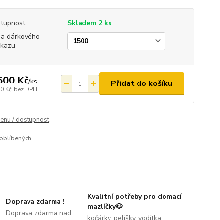
tupnost
Skladem 2 ks
a dárkového
ukazu
500 Kč
/
ks
Přidat do košíku
00 Kč
bez DPH
cenu / dostupnost
oblíbených
Kvalitní potřeby pro domací
Doprava zdarma !
mazlíčky🐶
Doprava zdarma nad
kočárky, pelíšky, vodítka,