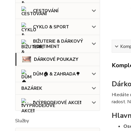
CESTOVÁNÍ
CYKLO & SPORT
BIŽUTERIE & DÁRKOVÝ
SORTIMENT
Kompl
DÁRKOVÉ POUKAZY
Komple
DŮM🏠 & ZAHRADA🌳
Dárko
BAZÁREK
Hledáte u
radost. N
❗VÝPRODEJOVÉ AKCE❗
Hlavn
Služby
Oso