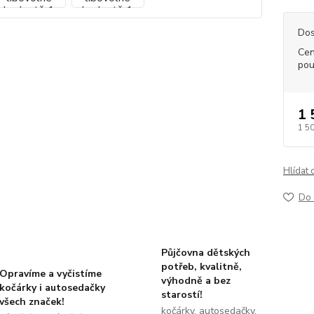
Dos
Cen
po
1 
1 5
Hlídat 
Do 
Půjčovna dětských
potřeb, kvalitně,
Opravíme a vyčistíme
výhodně a bez
kočárky i autosedačky
starostí!
všech značek!
kočárky, autosedačky,