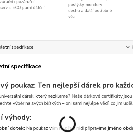
záruční i pozáruční
postýlky, monitory
servis, ECO parní čištění
dechu a další potřebné
věci
etní specifikace
tní specifikace
vý poukaz: Ten nejlepší dárek pro každo
niverzální dárek, který nezklame? Naše dárkové certifikáty jsou 
echte výběr na svých blízkých – oni sami nejlépe vědí, co jim uděl
í výhody:
bní dotek:
Na poukaz vám na přání rádi připravíme
jméno obda