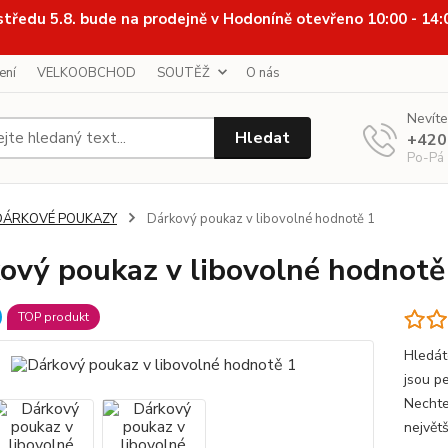
středu 5.8. bude na prodejně v Hodoníně otevřeno 10:00 - 14
ení
VELKOOBCHOD
SOUTĚŽ
O nás
Nevíte
Hledat
+420
Po-Pá
DÁRKOVÉ POUKAZY
Dárkový poukaz v libovolné hodnotě 1
ový poukaz v libovolné hodnotě
TOP produkt
Hledát
jsou pe
Nechte
největš