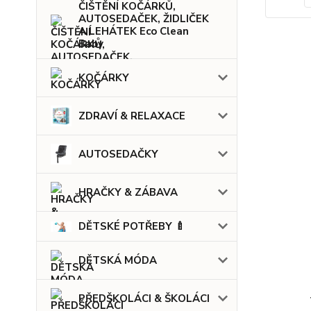
ČIŠTĚNÍ KOČÁRKŮ,
AUTOSEDAČEK, ŽIDLIČEK
A LEHÁTEK Eco Clean
Baby
KOČÁRKY
ZDRAVÍ & RELAXACE
AUTOSEDAČKY
HRAČKY & ZÁBAVA
DĚTSKÉ POTŘEBY 🍼
DĚTSKÁ MÓDA
PŘEDŠKOLÁCI & ŠKOLÁCI