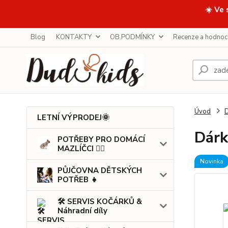
☀️ Ve 
Blog
KONTAKTY
OB.PODMÍNKY
Recenze a hodnoc
Úvod
LETNÍ VÝPRODEJ🌞
Dárk
POTŘEBY PRO DOMÁCÍ
MAZLÍČCI 🐕‍🦺
Novinka
PŮJČOVNA DĚTSKÝCH
POTŘEB 👧
🛠️ SERVIS KOČÁRKŮ &
Náhradní díly