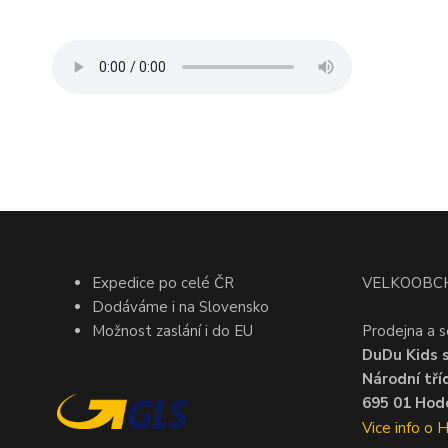
Expedice po celé ČR
VELKOOBC
Dodáváme i na Slovensko
Možnost zaslání i do EU
Prodejna a s
DuDu Kids s.
Národní tří
695 01 Hodo
Vice info o 