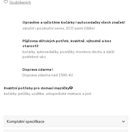
Do oblíbených
Opravíme a vyčistíme kočárky i autosedačky všech značek!
záruční i pozáruční servis, ECO parní čištění
Půjčovna dětských potřeb, kvalitně, výhodně a bez
starostí!
kočárky, autosedačky, postýlky, monitory dechu a další
potřebné věci
Doprava zdarma !
Doprava zdarma nad 1500,-Kč.
Kvalitní potřeby pro domací mazlíčky🐶
kočárky, pelíšky, vodítka, ortopedické matrace a jiné
Kompletní specifikace