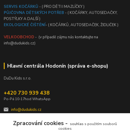
SERVIS KOČÁRKŮ
- ( PRO DĚTI I MAZLÍČKY )
PŮJČOVNA DĚTSKÝCH POTŘEB
- ( KOČÁRKY, AUTOSEDAČKY,
POSTÝLKY A DALŠÍ )
EKOLOGICKÉ ČIŠTĚNÍ
- ( KOČÁRKŮ, AUTOSEDAČEK, ŽIDLIČEK )
VELKOOBCHOD
- (v případě zájmu nás kontaktujte na
info@dudukids.cz)
Hlavní centrála Hodonín (správa e-shopu)
DuDu Kids s.r.o.
+420 730 939 438
Po-Pá 10-17hod WhatsApp
info@dudukids.cz
Zpracování cookies -
souhlas
s použitím souborů
cookies