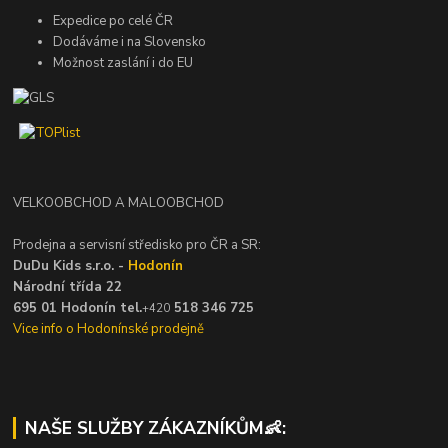
Expedice po celé ČR
Dodáváme i na Slovensko
Možnost zaslání i do EU
VELKOOBCHOD A MALOOBCHOD
Prodejna a servisní středisko pro ČR a SR:
DuDu Kids s.r.o. -
Hodonín
Národní třída 22
695 01 Hodonín tel.
518 346 725
+420
Vice info o Hodonínské prodejně
NAŠE SLUŽBY ZÁKAZNÍKŮM👶: