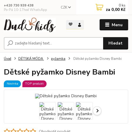
0
ks
+420 730 939 438
CZK
za
0,00 Kč
Po-Pá 10-17hod WhatsApp
Menu
Hledat
Úvod
DĚTSKÁ MÓDA
pyžamka
Dětské pyžamko Disney Bambi
Dětské pyžamko Disney Bambi
Novinka
TOP produkt
Ohodnotit produkt