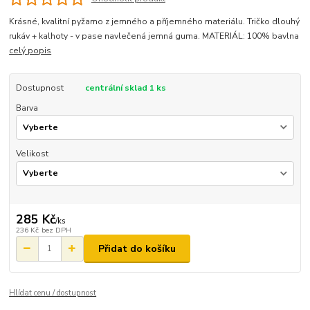
Krásné, kvalitní pyžamo z jemného a příjemného materiálu. Tričko dlouhý
rukáv + kalhoty - v pase navlečená jemná guma. MATERIÁL: 100% bavlna
celý popis
Dostupnost
centrální sklad 1 ks
Barva
Velikost
285 Kč
/
ks
236 Kč
bez DPH
Přidat do košíku
Hlídat cenu / dostupnost