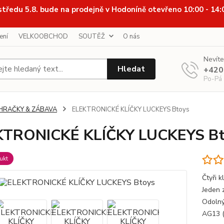
středu 5.8. bude na prodejně v Hodoníně otevřeno 10:00 - 14
ení
VELKOOBCHOD
SOUTĚŽ
O nás
Nevíte
Hledat
+420
Po-Pá
HRAČKY & ZÁBAVA
ELEKTRONICKÉ KLÍČKY LUCKEYS Btoys
KTRONICKÉ KLÍČKY LUCKEYS Bt
ukt
Čtyři 
Jeden 
Odolný
AG13 (