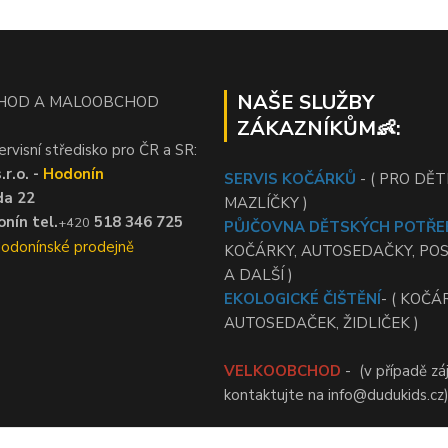
NAŠE SLUŽBY
HOD A MALOOBCHOD
ZÁKAZNÍKŮM👶:
ervisní středisko pro ČR a SR:
r.o. -
Hodonín
SERVIS KOČÁRKŮ
- ( PRO DĚTI
da 22
MAZLÍČKY )
nín tel.
518 346 725
+420
PŮJČOVNA DĚTSKÝCH POTŘE
Hodonínské prodejně
KOČÁRKY, AUTOSEDAČKY, PO
A DALŠÍ )
EKOLOGICKÉ ČIŠTĚNÍ
- ( KOČÁ
AUTOSEDAČEK, ŽIDLIČEK )
VELKOOBCHOD
- (v případě zá
kontaktujte na info@dudukids.cz