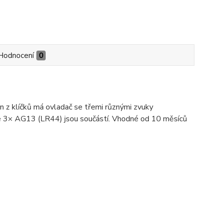
Hodnocení
0
n z klíčků má ovladač se třemi různými zvuky
ie 3× AG13 (LR44) jsou součástí. Vhodné od 10 měsíců