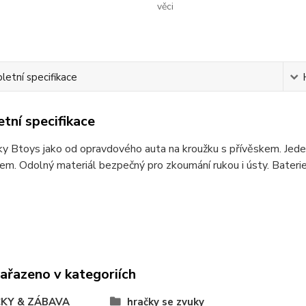
věci
etní specifikace
tní specifikace
čky Btoys jako od opravdového auta na kroužku s přívěskem. Jede
kem. Odolný materiál bezpečný pro zkoumání rukou i ústy. Bater
zařazeno v kategoriích
KY & ZÁBAVA
hračky se zvuky