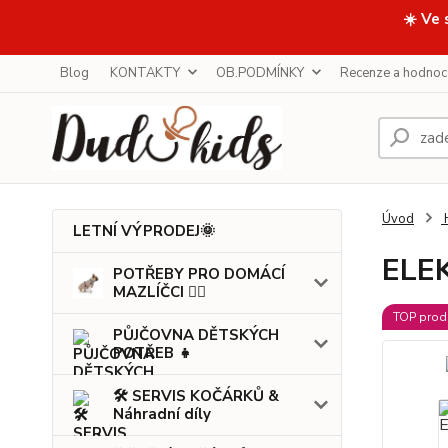
☀️ Ve 
Blog
KONTAKTY
OB.PODMÍNKY
Recenze a hodnoc
Úvod
LETNÍ VÝPRODEJ🌞
ELE
POTŘEBY PRO DOMÁCÍ
MAZLÍČCI 🐕‍🦺
TOP prod
PŮJČOVNA DĚTSKÝCH
POTŘEB 👧
🛠️ SERVIS KOČÁRKŮ &
Náhradní díly