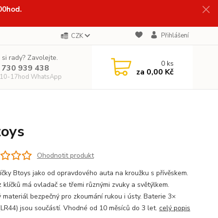
:00hod.
Přihlášení
CZK
 si rady? Zavolejte.
0
ks
 730 939 438
za
0,00 Kč
 10-17hod WhatsApp
oys
Ohodnotit produkt
klíčky Btoys jako od opravdového auta na kroužku s přívěskem.
z klíčků má ovladač se třemi různými zvuky a světýlkem.
 materiál bezpečný pro zkoumání rukou i ústy. Baterie 3×
LR44) jsou součástí. Vhodné od 10 měsíců do 3 let.
celý popis