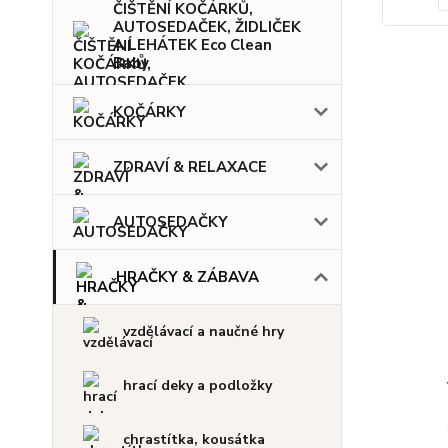
ČIŠTĚNÍ KOČÁRKŮ,
AUTOSEDAČEK, ŽIDLIČEK
A LEHÁTEK Eco Clean
Baby
KOČÁRKY
ZDRAVÍ & RELAXACE
AUTOSEDAČKY
HRAČKY & ZÁBAVA
vzdělávací a naučné hry
hrací deky a podložky
chrastítka, kousátka