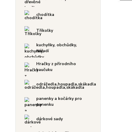
chodítka
Tříkolky
kuchyňky, obchůdky,
nářadí
Hračky z přírodního
kaučuku
odrážedla,houpadla,skákadla
panenky a kočárky pro
panenku
dárkové sady