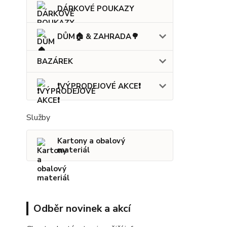
DÁRKOVÉ POUKAZY
DŮM🏠 & ZAHRADA🌳
BAZÁREK
❗VÝPRODEJOVÉ AKCE❗
Služby
Kartony a obalový
materiál
Odběr novinek a akcí