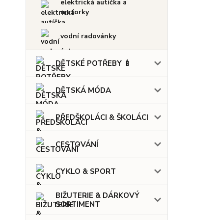
elektrická autíčka a
motorky
vodní radovánky
DĚTSKÉ POTŘEBY 🍼
DĚTSKÁ MÓDA
PŘEDŠKOLÁCI & ŠKOLÁCI
CESTOVÁNÍ
CYKLO & SPORT
BIŽUTERIE & DÁRKOVÝ
SORTIMENT