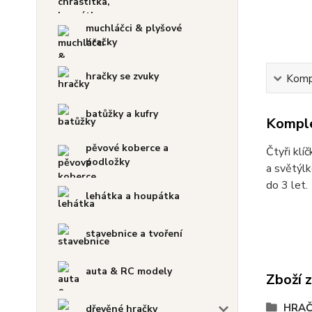
muchláčci & plyšové
hračky
hračky se zvuky
Kompl
batůžky a kufry
Komple
pěvové koberce a
Čtyři klí
podložky
a světýl
do 3 let.
lehátka a houpátka
stavebnice a tvoření
auta & RC modely
Zboží 
HRAČ
dřevěné hračky