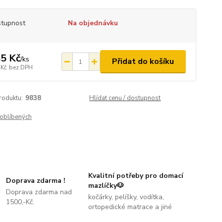
tupnost
Na objednávku
5 Kč
/
ks
Přidat do košíku
 Kč
bez DPH
roduktu:
9838
Hlídat cenu / dostupnost
oblíbených
Kvalitní potřeby pro domací
Doprava zdarma !
mazlíčky🐶
Doprava zdarma nad
kočárky, pelíšky, vodítka,
1500,-Kč.
ortopedické matrace a jiné