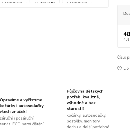
Dos
48
401
Číslo p
Do 
Půjčovna dětských
potřeb, kvalitně,
Opravíme a vyčistíme
výhodně a bez
kočárky i autosedačky
starostí!
všech značek!
kočárky, autosedačky,
záruční i pozáruční
postýlky, monitory
servis, ECO parní čištění
dechu a další potřebné