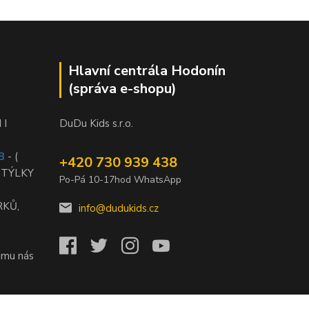
Hlavní centrála Hodonín
(správa e-shopu)
 I
DuDu Kids s.r.o.
B
- (
+420 730 939 438
STÝLKY
Po-Pá 10-17hod WhatsApp
RKŮ,
info@dudukids.cz
jmu nás
)