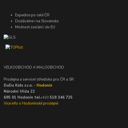
Expedice po celé ČR
Dodáváme i na Slovensko
Možnost zaslání i do EU
VELKOOBCHOD A MALOOBCHOD
Prodejna a servisní středisko pro ČR a SR:
DuDu Kids s.r.o. -
Hodonín
Národní třída 22
695 01 Hodonín tel.
518 346 725
+420
Vice info o Hodonínské prodejně