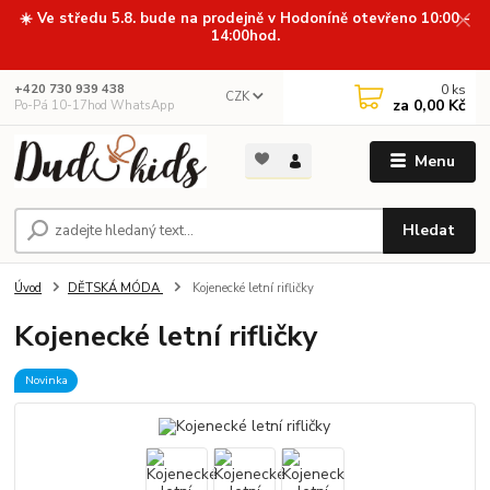
☀️ Ve středu 5.8. bude na prodejně v Hodoníně otevřeno 10:00 -
14:00hod.
0
ks
+420 730 939 438
CZK
za
0,00 Kč
Po-Pá 10-17hod WhatsApp
Menu
Hledat
Úvod
DĚTSKÁ MÓDA
Kojenecké letní rifličky
Kojenecké letní rifličky
Novinka