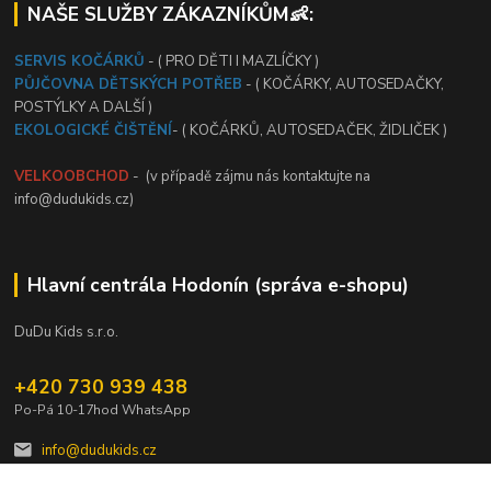
NAŠE SLUŽBY ZÁKAZNÍKŮM👶:
SERVIS KOČÁRKŮ
- ( PRO DĚTI I MAZLÍČKY )
PŮJČOVNA DĚTSKÝCH POTŘEB
- ( KOČÁRKY, AUTOSEDAČKY,
POSTÝLKY A DALŠÍ )
EKOLOGICKÉ ČIŠTĚNÍ
- ( KOČÁRKŮ, AUTOSEDAČEK, ŽIDLIČEK )
VELKOOBCHOD
- (v případě zájmu nás kontaktujte na
info@dudukids.cz)
Hlavní centrála Hodonín (správa e-shopu)
DuDu Kids s.r.o.
+420 730 939 438
Po-Pá 10-17hod WhatsApp
info@dudukids.cz