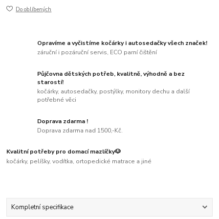
Do oblíbených
Opravíme a vyčistíme kočárky i autosedačky všech značek!
záruční i pozáruční servis, ECO parní čištění
Půjčovna dětských potřeb, kvalitně, výhodně a bez
starostí!
kočárky, autosedačky, postýlky, monitory dechu a další
potřebné věci
Doprava zdarma !
Doprava zdarma nad 1500,-Kč.
Kvalitní potřeby pro domací mazlíčky🐶
kočárky, pelíšky, vodítka, ortopedické matrace a jiné
Kompletní specifikace