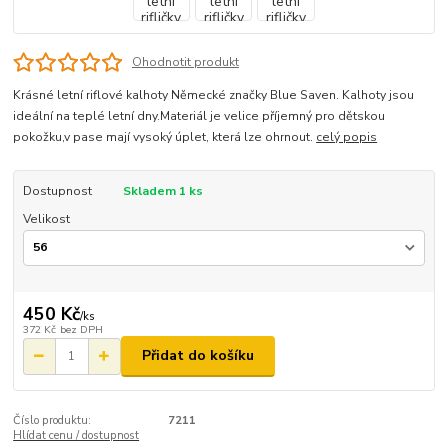
Ohodnotit produkt
Krásné letní riflové kalhoty Německé značky Blue Saven. Kalhoty jsou
ideální na teplé letní dny.Materiál je velice příjemný pro dětskou
pokožku,v pase mají vysoký úplet, která lze ohrnout.
celý popis
Dostupnost
Skladem 1 ks
Velikost
450 Kč
/
ks
372 Kč
bez DPH
Přidat do košíku
Číslo produktu:
7211
Hlídat cenu / dostupnost