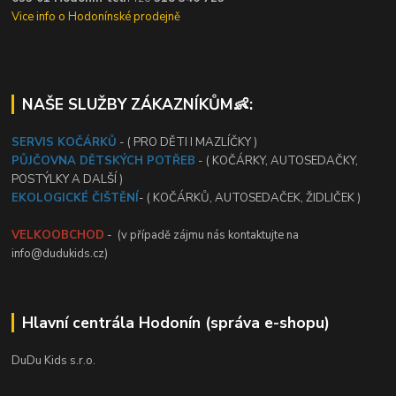
Vice info o Hodonínské prodejně
NAŠE SLUŽBY ZÁKAZNÍKŮM👶:
SERVIS KOČÁRKŮ
- ( PRO DĚTI I MAZLÍČKY )
PŮJČOVNA DĚTSKÝCH POTŘEB
- ( KOČÁRKY, AUTOSEDAČKY,
POSTÝLKY A DALŠÍ )
EKOLOGICKÉ ČIŠTĚNÍ
- ( KOČÁRKŮ, AUTOSEDAČEK, ŽIDLIČEK )
VELKOOBCHOD
- (v případě zájmu nás kontaktujte na
info@dudukids.cz)
Hlavní centrála Hodonín (správa e-shopu)
DuDu Kids s.r.o.