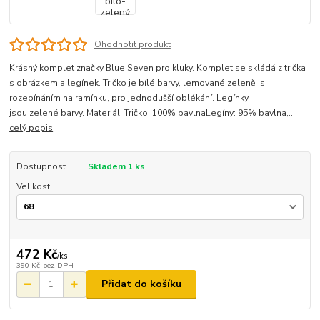
Ohodnotit produkt
Krásný komplet značky Blue Seven pro kluky. Komplet se skládá z trička
s obrázkem a legínek. Tričko je bílé barvy, lemované zeleně s
rozepínáním na ramínku, pro jednodušší oblékání. Legínky
jsou zelené barvy. Materiál: Tričko: 100% bavlnaLegíny: 95% bavlna,...
celý popis
Dostupnost
Skladem 1 ks
Velikost
472 Kč
/
ks
390 Kč
bez DPH
Přidat do košíku