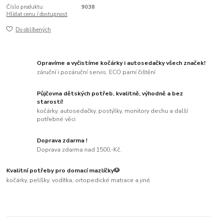
Číslo produktu:
9038
Hlídat cenu / dostupnost
Do oblíbených
Opravíme a vyčistíme kočárky i autosedačky všech značek!
záruční i pozáruční servis, ECO parní čištění
Půjčovna dětských potřeb, kvalitně, výhodně a bez
starostí!
kočárky, autosedačky, postýlky, monitory dechu a další
potřebné věci
Doprava zdarma !
Doprava zdarma nad 1500,-Kč.
Kvalitní potřeby pro domací mazlíčky🐶
kočárky, pelíšky, vodítka, ortopedické matrace a jiné