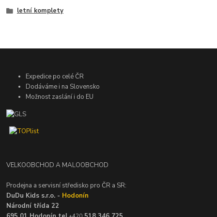
letní komplety
Expedice po celé ČR
Dodáváme i na Slovensko
Možnost zaslání i do EU
VELKOOBCHOD A MALOOBCHOD
Prodejna a servisní středisko pro ČR a SR:
DuDu Kids s.r.o. -
Hodonín
Národní třída 22
695 01 Hodonín tel.
518 346 725
+420