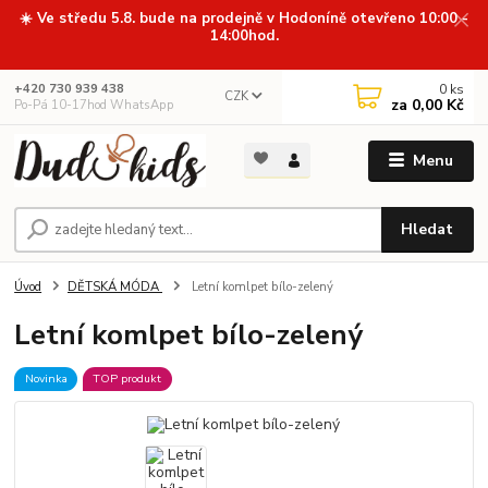
☀️ Ve středu 5.8. bude na prodejně v Hodoníně otevřeno 10:00 -
14:00hod.
0
ks
+420 730 939 438
CZK
za
0,00 Kč
Po-Pá 10-17hod WhatsApp
Menu
Hledat
Úvod
DĚTSKÁ MÓDA
Letní komlpet bílo-zelený
Letní komlpet bílo-zelený
Novinka
TOP produkt