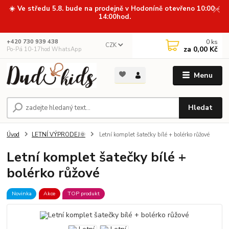
☀️ Ve středu 5.8. bude na prodejně v Hodoníně otevřeno 10:00 -
14:00hod.
0
ks
+420 730 939 438
CZK
za
0,00 Kč
Po-Pá 10-17hod WhatsApp
Menu
Hledat
Úvod
LETNÍ VÝPRODEJ🌞
Letní komplet šatečky bílé + bolérko růžové
Letní komplet šatečky bílé +
bolérko růžové
Novinka
Akce
TOP produkt