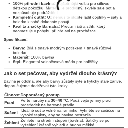
100% přírodní bavlna:
Nejšetrnější volba pro citlivou
dětskou pokožku. Materiál je prodyšný, skvěle saje pot a
nezpůsobuje podráždění.
Kompletní outfit:
Už nemusíte složitě ladit doplňky – šaty a
bolerko k sobě dokonale pasují.
Kvalita značky Barnaba:
Precizní šití a střih, který
neomezuje v pohybu při hře ani na procházce.
Specifikace:
Barva:
Bílá s tmavě modrým potiskem + tmavě růžové
bolerko
Materiál:
100% bavlna
Styl:
Elegantní volnočasová móda pro holčičky
Jak o set pečovat, aby vydržel dlouho krásný?
Bavlna je odolná, ale aby barvy zůstaly syté a kytičky stále zářivé,
doporučujeme dodržovat tyto kroky:
Činnost
Doporučený postup
Perte naruby na
30–40 °C
. Používejte jemný prací
Praní
prostředek na barevné prádlo.
Ideálně sušte volně na ramínku. Vyhněte se sušičce na
Sušení
vysoké teploty, aby se bavlna nesrazila.
Žehlete na střední stupeň (bavlna). Šatičky se po
Žehlení
vyžehlení krásně vyhladí a budou měkké.