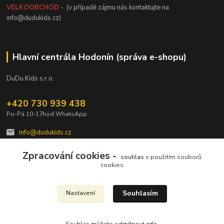
VELKOOBCHOD
- (v případě zájmu nás kontaktujte na
info@dudukids.cz)
Hlavní centrála Hodonín (správa e-shopu)
DuDu Kids s.r.o.
+420 730 939 438
Po-Pá 10-17hod WhatsApp
info@dudukids.cz
Zpracování cookies -
souhlas
s použitím souborů
cookies
Souhlasím
Nastavení
Upravit sběr cookies.