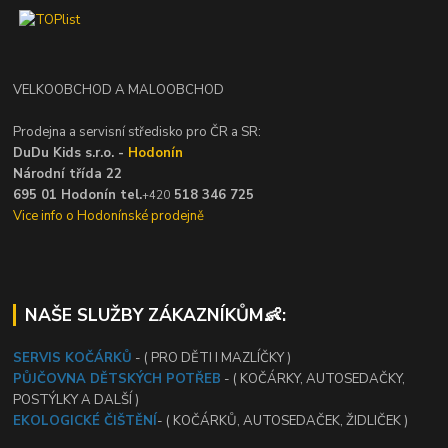
VELKOOBCHOD A MALOOBCHOD
Prodejna a servisní středisko pro ČR a SR:
DuDu Kids s.r.o. -
Hodonín
Národní třída 22
695 01 Hodonín tel.
518 346 725
+420
Vice info o Hodonínské prodejně
NAŠE SLUŽBY ZÁKAZNÍKŮM👶:
SERVIS KOČÁRKŮ
- ( PRO DĚTI I MAZLÍČKY )
PŮJČOVNA DĚTSKÝCH POTŘEB
- ( KOČÁRKY, AUTOSEDAČKY,
POSTÝLKY A DALŠÍ )
EKOLOGICKÉ ČIŠTĚNÍ
- ( KOČÁRKŮ, AUTOSEDAČEK, ŽIDLIČEK )