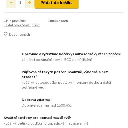
Přidat do košíku
Číslo produktu:
100447 barn
Hlídat cenu / dostupnost
Do oblíbených
Opravíme a vyčistíme kočárky i autosedačky všech značek!
záruční i pozáruční servis, ECO parní čištění
Půjčovna dětských potřeb, kvalitně, výhodně a bez
starostí!
kočárky, autosedačky, postýlky, monitory dechu a další
potřebné věci
Doprava zdarma !
Doprava zdarma nad 1500,-Kč.
Kvalitní potřeby pro domací mazlíčky🐶
kočárky, pelíšky, vodítka, ortopedické matrace a jiné