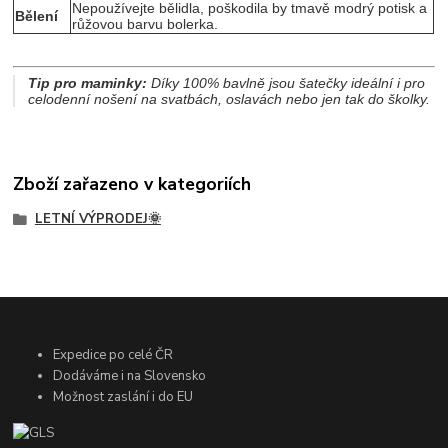
Nepoužívejte bělidla, poškodila by tmavě modrý potisk a
Bělení
růžovou barvu bolerka.
Tip pro maminky:
Díky 100% bavlně jsou šatečky ideální i pro
celodenní nošení na svatbách, oslavách nebo jen tak do školky.
Zboží zařazeno v kategoriích
LETNÍ VÝPRODEJ🌞
Expedice po celé ČR
Dodáváme i na Slovensko
Možnost zaslání i do EU