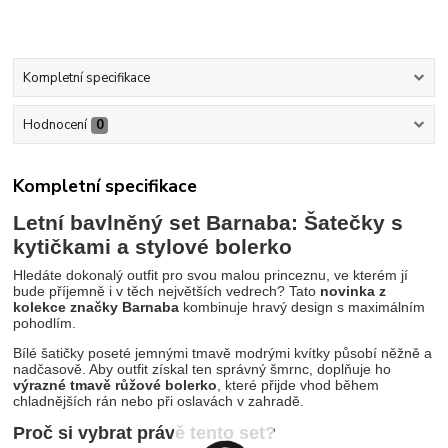
Kompletní specifikace
Hodnocení
0
Kompletní specifikace
Letní bavlněný set Barnaba: Šatečky s
kytičkami a stylové bolerko
Hledáte dokonalý outfit pro svou malou princeznu, ve kterém jí
bude příjemně i v těch největších vedrech? Tato
novinka z
kolekce značky Barnaba
kombinuje hravý design s maximálním
pohodlím.
Bílé šatičky poseté jemnými tmavě modrými kvítky působí něžně a
nadčasově. Aby outfit získal ten správný šmrnc, doplňuje ho
výrazné tmavě růžové bolerko
, které přijde vhod během
chladnějších rán nebo při oslavách v zahradě.
Proč si vybrat právě tento set?