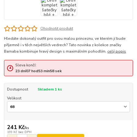
Ohodnotit produkt
Hledáte dokonalý outfit pro svou malou princeznu, ve kterém jí bude
příjemně i v těch největších vedrech? Tato novinka z kolekce značky
Barnaba kombinuje hravý design s maximálním pohodlím.
celý popis
Sleva končí:
23
dní
07
hod
53
min
57
sek
Dostupnost
Skladem 1 ks
Velikost
241 Kč
/
ks
199 Kč
bez DPH