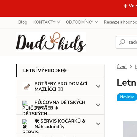
☀️ Ve 
Blog
KONTAKTY
OB.PODMÍNKY
Recenze a hodnoc
Úvod
LETNÍ VÝPRODEJ🌞
Letn
POTŘEBY PRO DOMÁCÍ
MAZLÍČCI 🐕‍🦺
Novinka
PŮJČOVNA DĚTSKÝCH
POTŘEB 👧
🛠️ SERVIS KOČÁRKŮ &
Náhradní díly