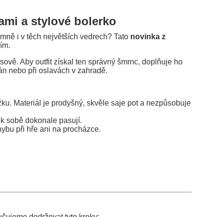
ami a stylové bolerko
emně i v těch největších vedrech? Tato
novinka z
ím.
ově. Aby outfit získal ten správný šmrnc, doplňuje ho
rán nebo při oslavách v zahradě.
žku. Materiál je prodyšný, skvěle saje pot a nezpůsobuje
 k sobě dokonale pasují.
ohybu při hře ani na procházce.
ručujeme dodržovat tyto kroky: