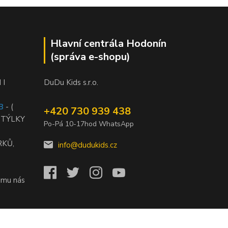
Hlavní centrála Hodonín
(správa e-shopu)
 I
DuDu Kids s.r.o.
B
- (
+420 730 939 438
STÝLKY
Po-Pá 10-17hod WhatsApp
RKŮ,
info@dudukids.cz
jmu nás
)