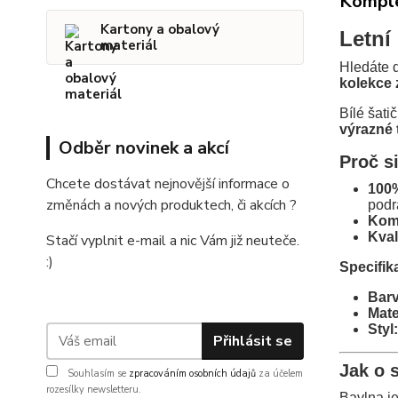
Komple
Kartony a obalový
Letní
materiál
Hledáte d
kolekce
Bílé šati
výrazné 
Odběr novinek a akcí
Proč s
Chcete dostávat nejnovější informace o
100%
změnách a nových produktech, či akcích ?
podr
Komp
Kval
Stačí vyplnit e-mail a nic Vám již neuteče.
:)
Specifik
Barv
Mate
Styl:
Přihlásit se
Jak o 
Souhlasím se
zpracováním osobních údajů
za účelem
rozesílky newsletteru.
Bavlna je