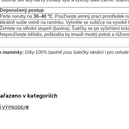
Doporučený postup
Perte naruby na
30–40 °C
. Používejte jemný prací prostředek n
Ideálně sušte volně na ramínku. Vyhněte se sušičce na vysoké t
Žehlete na střední stupeň (bavlna). Šatičky se po vyžehlení kr
Nepoužívejte bělidla, poškodila by tmavě modrý potisk a růžovo
ro maminky:
Díky 100% bavlně jsou šatečky ideální i pro celode
zařazeno v kategoriích
Í VÝPRODEJ🌞