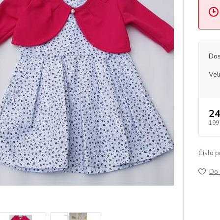
Dos
Vel
24
199
Číslo p
Do 