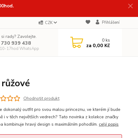
:00hod.
Přihlášení
CZK
 si rady? Zavolejte.
0
ks
 730 939 438
za
0,00 Kč
 10-17hod WhatsApp
 růžové
Ohodnotit produkt
e dokonalý outfit pro svou malou princeznu, ve kterém jí bude
ně i v těch největších vedrech? Tato novinka z kolekce značky
a kombinuje hravý design s maximálním pohodlím.
celý popis