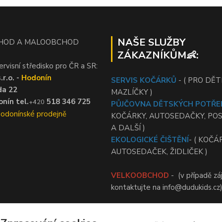
NAŠE SLUŽBY
HOD A MALOOBCHOD
ZÁKAZNÍKŮM👶:
ervisní středisko pro ČR a SR:
r.o. -
Hodonín
SERVIS KOČÁRKŮ
- ( PRO DĚTI
da 22
MAZLÍČKY )
nín tel.
518 346 725
+420
PŮJČOVNA DĚTSKÝCH POTŘE
Hodonínské prodejně
KOČÁRKY, AUTOSEDAČKY, PO
A DALŠÍ )
EKOLOGICKÉ ČIŠTĚNÍ
- ( KOČÁ
AUTOSEDAČEK, ŽIDLIČEK )
VELKOOBCHOD
- (v případě zá
kontaktujte na info@dudukids.cz