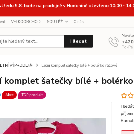
středu 5.8. bude na prodejně v Hodoníně otevřeno 10:00 - 14
ení
VELKOOBCHOD
SOUTĚŽ
O nás
Nevíte
Hledat
+420
Po-Pá
LETNÍ VÝPRODEJ🌞
Letní komplet šatečky bílé + bolérko růžové
í komplet šatečky bílé + bolérko
Akce
TOP produkt
Hledát
příjem
Barnab