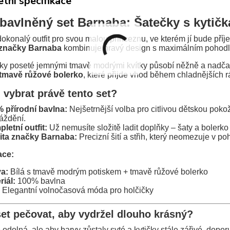
tní specifikace
 bavlněný set Barnaba: Šatečky s kytičk
okonalý outfit pro svou malou princeznu, ve kterém jí bude příj
 značky Barnaba
kombinuje hravý design s maximálním pohodl
čky poseté jemnými tmavě modrými kvítky působí něžně a nadčas
tmavě růžové bolerko
, které přijde vhod během chladnějších 
i vybrat právě tento set?
 přírodní bavlna:
Nejšetrnější volba pro citlivou dětskou poko
áždění.
letní outfit:
Už nemusíte složitě ladit doplňky – šaty a bolerko
ita značky Barnaba:
Precizní šití a střih, který neomezuje v p
ace:
a:
Bílá s tmavě modrým potiskem + tmavě růžové bolerko
riál:
100% bavlna
Elegantní volnočasová móda pro holčičky
set pečovat, aby vydržel dlouho krásný?
 odolná, ale aby barvy zůstaly syté a kytičky stále zářivé, dopo