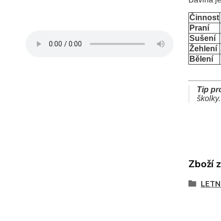
Činnost
Praní
Sušení
Žehlení
Bělení
Tip p
školky.
Zboží 
LETN