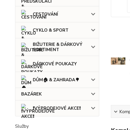
CESTOVÁNÍ
CYKLO & SPORT
BIŽUTERIE & DÁRKOVÝ
SORTIMENT
DÁRKOVÉ POUKAZY
DŮM🏠 & ZAHRADA🌳
BAZÁREK
❗VÝPRODEJOVÉ AKCE❗
Kompl
Služby