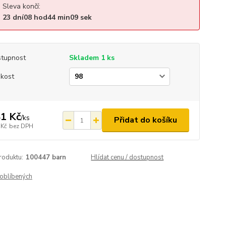
Sleva končí:
23
dní
08
hod
44
min
09
sek
tupnost
Skladem 1 ks
ikost
1 Kč
/
ks
Přidat do košíku
 Kč
bez DPH
roduktu:
100447 barn
Hlídat cenu / dostupnost
oblíbených