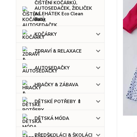
ČIŠTĚNÍ KOČÁRKŮ,
AUTOSEDAČEK, ŽIDLIČEK
A LEHÁTEK Eco Clean
Baby
KOČÁRKY
ZDRAVÍ & RELAXACE
AUTOSEDAČKY
HRAČKY & ZÁBAVA
DĚTSKÉ POTŘEBY 🍼
DĚTSKÁ MÓDA
PŘEDŠKOLÁCI & ŠKOLÁCI