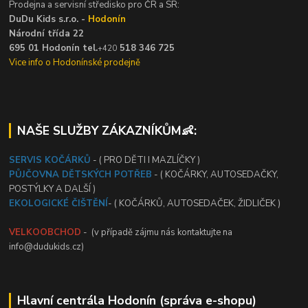
Prodejna a servisní středisko pro ČR a SR:
DuDu Kids s.r.o. -
Hodonín
Národní třída 22
695 01 Hodonín tel.
518 346 725
+420
Vice info o Hodonínské prodejně
NAŠE SLUŽBY ZÁKAZNÍKŮM👶:
SERVIS KOČÁRKŮ
- ( PRO DĚTI I MAZLÍČKY )
PŮJČOVNA DĚTSKÝCH POTŘEB
- ( KOČÁRKY, AUTOSEDAČKY,
POSTÝLKY A DALŠÍ )
EKOLOGICKÉ ČIŠTĚNÍ
- ( KOČÁRKŮ, AUTOSEDAČEK, ŽIDLIČEK )
VELKOOBCHOD
- (v případě zájmu nás kontaktujte na
info@dudukids.cz)
Hlavní centrála Hodonín (správa e-shopu)