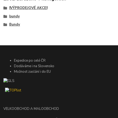
❗VÝPRODEJOVÉ AKCE❗
bundy
Bundy
Expedice po celé ČR
Dodáváme i na Slovensko
Možnost zaslání i do EU
VELKOOBCHOD A MALOOBCHOD