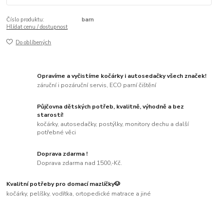
Číslo produktu:
barn
Hlídat cenu / dostupnost
Do oblíbených
Opravíme a vyčistíme kočárky i autosedačky všech značek!
záruční i pozáruční servis, ECO parní čištění
Půjčovna dětských potřeb, kvalitně, výhodně a bez
starostí!
kočárky, autosedačky, postýlky, monitory dechu a další
potřebné věci
Doprava zdarma !
Doprava zdarma nad 1500,-Kč.
Kvalitní potřeby pro domací mazlíčky🐶
kočárky, pelíšky, vodítka, ortopedické matrace a jiné