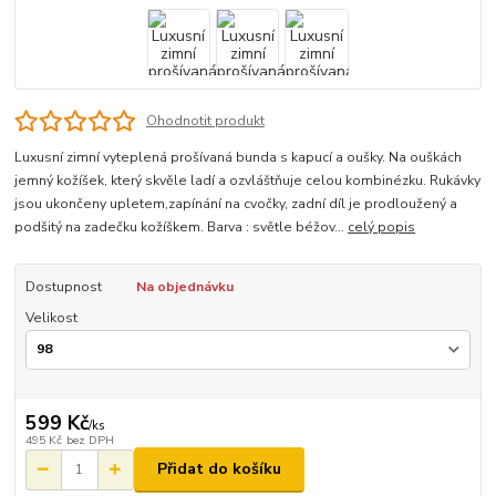
Ohodnotit produkt
Luxusní zimní vyteplená prošívaná bunda s kapucí a oušky. Na ouškách
jemný kožíšek, který skvěle ladí a ozvláštňuje celou kombinézku. Rukávky
jsou ukončeny upletem,zapínání na cvočky, zadní díl je prodloužený a
podšitý na zadečku kožíškem. Barva : světle béžov...
celý popis
Dostupnost
Na objednávku
Velikost
599 Kč
/
ks
495 Kč
bez DPH
Přidat do košíku