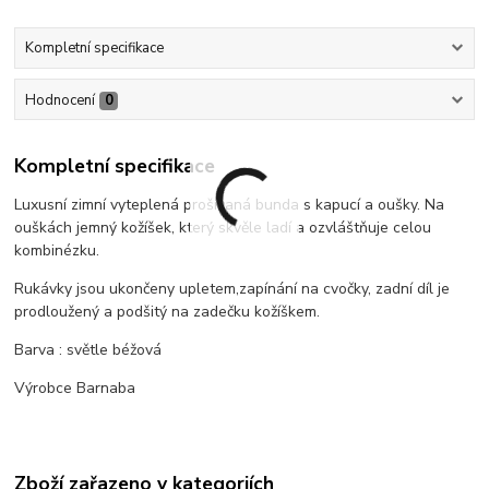
Kompletní specifikace
Hodnocení
0
Kompletní specifikace
Luxusní zimní vyteplená prošívaná bunda s kapucí a oušky. Na
ouškách jemný kožíšek, který skvěle ladí a ozvláštňuje celou
kombinézku.
Rukávky jsou ukončeny upletem,zapínání na cvočky, zadní díl je
prodloužený a podšitý na zadečku kožíškem.
Barva : světle béžová
Výrobce Barnaba
Zboží zařazeno v kategoriích