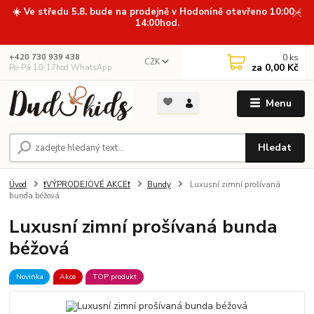
☀️ Ve středu 5.8. bude na prodejně v Hodoníně otevřeno 10:00 -
14:00hod.
0
ks
+420 730 939 438
CZK
za
0,00 Kč
Po-Pá 10-17hod WhatsApp
Menu
Hledat
Úvod
❗VÝPRODEJOVÉ AKCE❗
Bundy
Luxusní zimní prošívaná
bunda béžová
Luxusní zimní prošívaná bunda
béžová
Novinka
Akce
TOP produkt