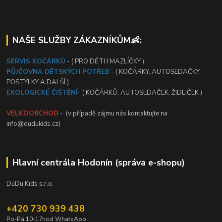
NAŠE SLUŽBY ZÁKAZNÍKŮM👶:
SERVIS KOČÁRKŮ
- ( PRO DĚTI I MAZLÍČKY )
PŮJČOVNA DĚTSKÝCH POTŘEB
- ( KOČÁRKY, AUTOSEDAČKY,
POSTÝLKY A DALŠÍ )
EKOLOGICKÉ ČIŠTĚNÍ
- ( KOČÁRKŮ, AUTOSEDAČEK, ŽIDLIČEK )
VELKOOBCHOD
- (v případě zájmu nás kontaktujte na
info@dudukids.cz)
Hlavní centrála Hodonín (správa e-shopu)
DuDu Kids s.r.o.
+420 730 939 438
Po-Pá 10-17hod WhatsApp