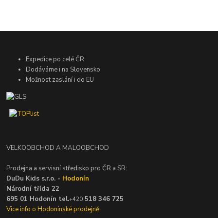
Expedice po celé ČR
Dodáváme i na Slovensko
Možnost zaslání i do EU
VELKOOBCHOD A MALOOBCHOD
Prodejna a servisní středisko pro ČR a SR:
DuDu Kids s.r.o. -
Hodonín
Národní třída 22
695 01 Hodonín tel.
518 346 725
+420
Vice info o Hodonínské prodejně