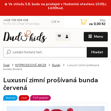
☀️ Ve středu 5.8. bude na prodejně v Hodoníně otevřeno 10:00 -
14:00hod.
0
ks
+420 730 939 438
CZK
za
0,00 Kč
Po-Pá 10-17hod WhatsApp
Menu
Hledat
Úvod
❗VÝPRODEJOVÉ AKCE❗
Bundy
Luxusní zimní prošívaná
bunda červená
Luxusní zimní prošívaná bunda
červená
Novinka
Akce
TOP produkt