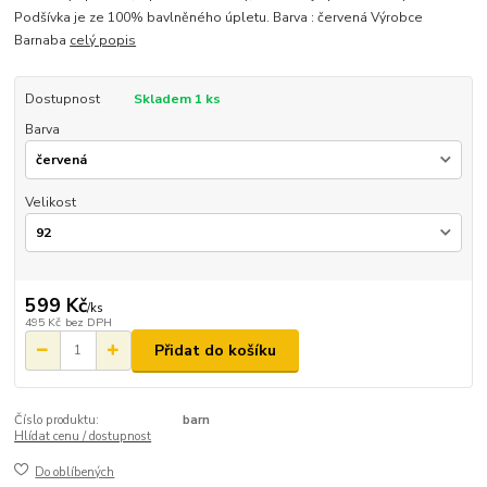
Podšívka je ze 100% bavlněného úpletu. Barva : červená Výrobce
Barnaba
celý popis
Dostupnost
Skladem 1 ks
Barva
Velikost
599 Kč
/
ks
495 Kč
bez DPH
Přidat do košíku
Číslo produktu:
barn
Hlídat cenu / dostupnost
Do oblíbených