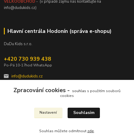
VELKOOBCHOD
- (v případě zájmu nás kontaktujte na
info@dudukids.cz)
Hlavní centrála Hodonín (správa e-shopu)
DuDu Kids s.r.o.
+420 730 939 438
Po-Pá 10-17hod WhatsApp
info@dudukids.cz
Zpracování cookies -
souhlas
s použitím souborů
cookies
Souhlasím
Nastavení
Upravit sběr cookies.
Souhlas můžete odmítnout
zde
.