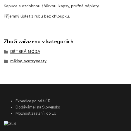
Kapuce s ozdobnou šňůrkou, kapsy, pružné náplety.
Příjemný úplet z rubu bez chloupku.
Zboží zařazeno v kategoriích
DĚTSKÁ MÓDA
mikiny, svetry,vesty
Expedice po celé ČR
Dodáváme i na Slovensko
Možnost zaslání i do EU