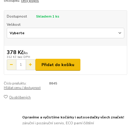
chloupku.
celý popis
Dostupnost
Skladem 1 ks
Velikost
378 Kč
/
ks
312 Kč
bez DPH
Přidat do košíku
Číslo produktu:
8645
Hlídat cenu / dostupnost
Do oblíbených
Opravíme a vyčistíme kočárky i autosedačky všech značek!
záruční i pozáruční servis, ECO parní čištění