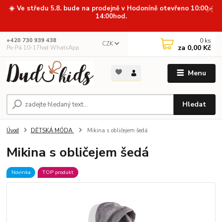
☀️ Ve středu 5.8. bude na prodejně v Hodoníně otevřeno 10:00 -
14:00hod.
0
ks
+420 730 939 438
CZK
za
0,00 Kč
Po-Pá 10-17hod WhatsApp
Menu
Hledat
Úvod
DĚTSKÁ MÓDA
Mikina s obličejem šedá
Mikina s obličejem šedá
Novinka
TOP produkt