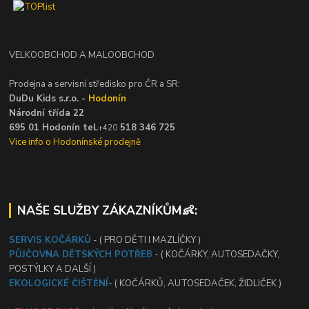
VELKOOBCHOD A MALOOBCHOD
Prodejna a servisní středisko pro ČR a SR:
DuDu Kids s.r.o. -
Hodonín
Národní třída 22
695 01 Hodonín tel.
518 346 725
+420
Vice info o Hodonínské prodejně
NAŠE SLUŽBY ZÁKAZNÍKŮM👶:
SERVIS KOČÁRKŮ
- ( PRO DĚTI I MAZLÍČKY )
PŮJČOVNA DĚTSKÝCH POTŘEB
- ( KOČÁRKY, AUTOSEDAČKY,
POSTÝLKY A DALŠÍ )
EKOLOGICKÉ ČIŠTĚNÍ
- ( KOČÁRKŮ, AUTOSEDAČEK, ŽIDLIČEK )