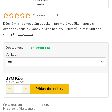
Ohodnotit produkt
Dětská mikina s veselým potiskem pro malé vtipálky. Kapuce s
ozdobnou šňůrkou, kapsy, pružné náplety. Příjemný úplet z rubu bez
chloupku.
celý popis
Dostupnost
Skladem 1 ks
Velikost
378 Kč
/
ks
312 Kč
bez DPH
Přidat do košíku
Číslo produktu:
8645
Hlídat cenu / dostupnost