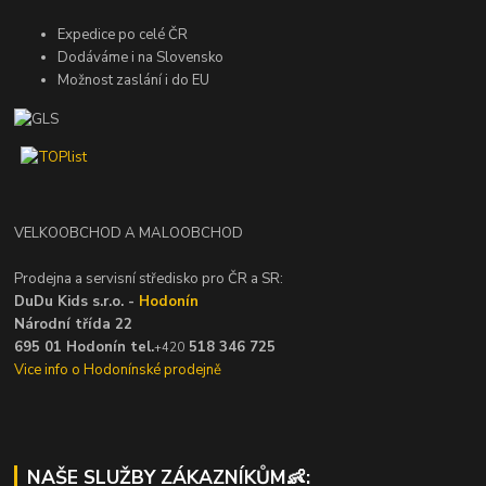
Expedice po celé ČR
Dodáváme i na Slovensko
Možnost zaslání i do EU
VELKOOBCHOD A MALOOBCHOD
Prodejna a servisní středisko pro ČR a SR:
DuDu Kids s.r.o. -
Hodonín
Národní třída 22
695 01 Hodonín tel.
518 346 725
+420
Vice info o Hodonínské prodejně
NAŠE SLUŽBY ZÁKAZNÍKŮM👶: