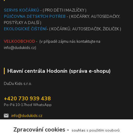
SERVIS KOČÁRKŮ
- ( PRO DĚTI I MAZLÍČKY )
PŮJČOVNA DĚTSKÝCH POTŘEB
- ( KOČÁRKY, AUTOSEDAČKY,
POSTÝLKY A DALŠÍ )
EKOLOGICKÉ ČIŠTĚNÍ
- ( KOČÁRKŮ, AUTOSEDAČEK, ŽIDLIČEK )
VELKOOBCHOD
- (v případě zájmu nás kontaktujte na
info@dudukids.cz)
Hlavní centrála Hodonín (správa e-shopu)
DuDu Kids s.r.o.
+420 730 939 438
Po-Pá 10-17hod WhatsApp
info@dudukids.cz
Zpracování cookies -
souhlas
s použitím souborů