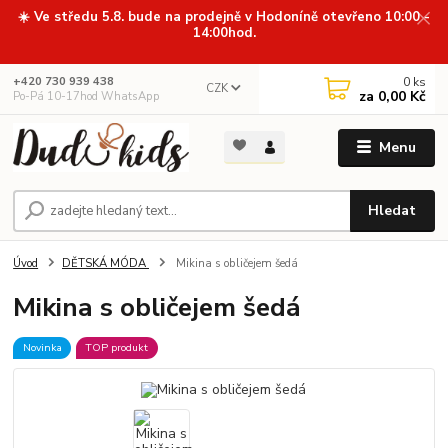
☀️ Ve středu 5.8. bude na prodejně v Hodoníně otevřeno 10:00 -
14:00hod.
0
ks
+420 730 939 438
CZK
za
0,00 Kč
Po-Pá 10-17hod WhatsApp
Menu
Hledat
Úvod
DĚTSKÁ MÓDA
Mikina s obličejem šedá
Mikina s obličejem šedá
Novinka
TOP produkt