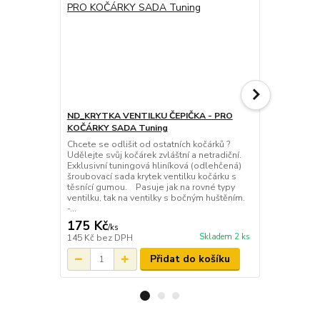
ND_KRYTKA VENTILKU ČEPIČKA - PRO
ND_náhradní
KOČÁRKY SADA Tuning
provedení 
Chcete se odlišit od ostatních kočárků ?
Originální v
Udělejte svůj kočárek zvláštní a netradiční.
kolečka kočá
Exklusivní tuningová hliníková (odlehčená)
ventilem vz
šroubovací sada krytek ventilku kočárku s
nahustit, je 
těsnící gumou. Pasuje jak na rovné typy
ventilek lze
ventilku, tak na ventilky s bočným huštěním.
těsnosti ven
-...
prstu, který ..
175 Kč
28 Kč
/
ks
/
ks
Skladem 2 ks
145 Kč
bez DPH
23 Kč
bez D
Přidat do košíku