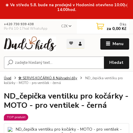
☀️ Ve středu 5.8. bude na prodejně v Hodoníně otevřeno 10:00 -
14:00hod.
0
ks
+420 730 939 438
CZK
za
0,00 Kč
Po-Pá 10-17hod WhatsApp
Menu
Hledat
Úvod
🛠️ SERVIS KOČÁRKŮ & Náhradní díly
ND_čepička ventilku pro
kočárky - MOTO - pro ventilek - černá
ND_čepička ventilku pro kočárky -
MOTO - pro ventilek - černá
TOP produkt