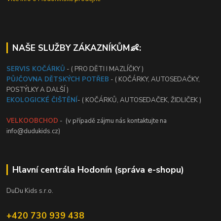
NAŠE SLUŽBY ZÁKAZNÍKŮM👶:
SERVIS KOČÁRKŮ
- ( PRO DĚTI I MAZLÍČKY )
PŮJČOVNA DĚTSKÝCH POTŘEB
- ( KOČÁRKY, AUTOSEDAČKY,
POSTÝLKY A DALŠÍ )
EKOLOGICKÉ ČIŠTĚNÍ
- ( KOČÁRKŮ, AUTOSEDAČEK, ŽIDLIČEK )
VELKOOBCHOD
- (v případě zájmu nás kontaktujte na
info@dudukids.cz)
Hlavní centrála Hodonín (správa e-shopu)
DuDu Kids s.r.o.
+420 730 939 438