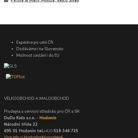
Petite & Mars, Monza, Valco Snap
Expedice po celé ČR
Dodáváme i na Slovensko
Možnost zaslání i do EU
VELKOOBCHOD A MALOOBCHOD
Prodejna a servisní středisko pro ČR a SR:
DuDu Kids s.r.o. -
Hodonín
Národní třída 22
695 01 Hodonín tel.
518 346 725
+420
Vice info o Hodonínské prodejně