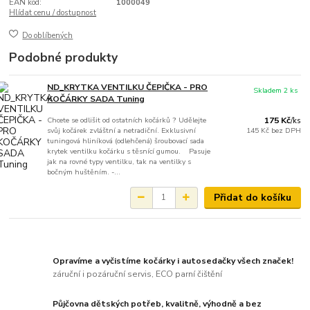
EAN kód:
1000049
Hlídat cenu / dostupnost
Do oblíbených
Podobné produkty
ND_KRYTKA VENTILKU ČEPIČKA - PRO
Skladem 2 ks
KOČÁRKY SADA Tuning
Chcete se odlišit od ostatních kočárků ? Udělejte
175 Kč
/
ks
svůj kočárek zvláštní a netradiční. Exklusivní
145 Kč
bez DPH
tuningová hliníková (odlehčená) šroubovací sada
krytek ventilku kočárku s těsnící gumou. Pasuje
jak na rovné typy ventilku, tak na ventilky s
bočným huštěním. -...
Přidat do košíku
Opravíme a vyčistíme kočárky i autosedačky všech značek!
záruční i pozáruční servis, ECO parní čištění
Půjčovna dětských potřeb, kvalitně, výhodně a bez