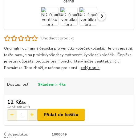
Ohodnotit produkt
Originální ochranná čepička pro ventilky koleček kočárků. Je universální,
takže pasuje na prakticky všechny motoventilky všech koleček. Čepička
je velmi důležitá, protože brání prachu, který může ventilek zničit !
Poznámka: Toto zboží je určeno pro servi...
celý popis
Dostupnost
Skladem > 4 ks
12 Kč
/
ks
10 Kč
bez DPH
Přidat do košíku
Číslo produktu:
1000049