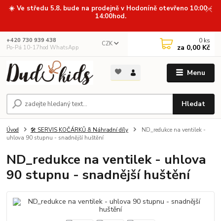
☀️ Ve středu 5.8. bude na prodejně v Hodoníně otevřeno 10:00 -
14:00hod.
0
ks
+420 730 939 438
CZK
za
0,00 Kč
Po-Pá 10-17hod WhatsApp
Menu
Hledat
Úvod
🛠️ SERVIS KOČÁRKŮ & Náhradní díly
ND_redukce na ventilek -
uhlova 90 stupnu - snadnější huštění
ND_redukce na ventilek - uhlova
90 stupnu - snadnější huštění