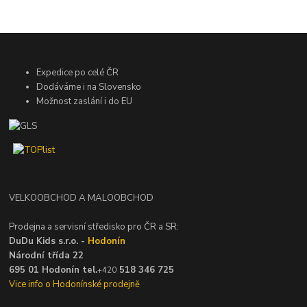
Expedice po celé ČR
Dodáváme i na Slovensko
Možnost zaslání i do EU
VELKOOBCHOD A MALOOBCHOD
Prodejna a servisní středisko pro ČR a SR:
DuDu Kids s.r.o. -
Hodonín
Národní třída 22
695 01 Hodonín tel.
518 346 725
+420
Vice info o Hodonínské prodejně