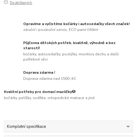
Do oblíbených
Opravíme a vyčistíme kočárky i autosedačky všech značek!
záruční i pozáruční servis, ECO parní čištění
Půjčovna dětských potřeb, kvalitně, výhodně a bez
starostí!
kočárky, autosedačky, postýlky, monitory dechu a další
potřebné věci
Doprava zdarma !
Doprava zdarma nad 1500,-Kč.
Kvalitní potřeby pro domací mazlíčky🐶
kočárky, pelíšky, vodítka, ortopedické matrace a jiné
Kompletní specifikace