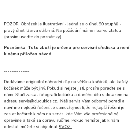
POZOR: Obrázek je ilustrativní - jedná se o úhel 90 stupňů -
pravý úhel. Barva stříbrná. Na požádání máme i barvu zlatou
(prosím uveďte do poznámky)
Poznámka: Toto zboží je určeno pro servisní sřediska a není
k němu přiložen návod.
----------------------------------------------------------------------
--------------
Dodáváme originální náhradní díly na většinu kočárků, ale každý
kočárek může být jiný. Pokud si nejste jisti, prosím poraďte se s
námi. Stačí zaslat fotografii kočárku a daného dílu s dotazem na
adresu servis@dudukids.cz. Náš servis Vám odborně poradí a
navrhne nejlepší řešení. Je samozřejmostí, že nejlepší řešení je
zaslat kočárek k nám na servis, kde Vám vše profesionálně
opravíme a také za opravu ručíme. Pokud nemáte jak k nám
odeslat, můžete si objednat
SVOZ
.