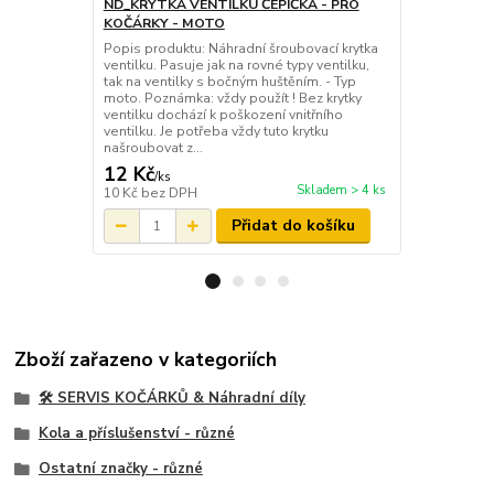
ND_KRYTKA VENTILKU ČEPIČKA - PRO
ND_čepička 
KOČÁRKY - MOTO
pro ventilek
Popis produktu: Náhradní šroubovací krytka
Originální o
ventilku. Pasuje jak na rovné typy ventilku,
koleček kočá
tak na ventilky s bočným huštěním. - Typ
pasuje na pr
moto. Poznámka: vždy použít ! Bez krytky
všech koleče
ventilku dochází k poškození vnitřního
protože brán
ventilku. Je potřeba vždy tuto krytku
zničit ! Poz
našroubovat z...
servi...
12 Kč
12 Kč
/
ks
/
ks
Skladem > 4 ks
10 Kč
bez DPH
10 Kč
bez D
Přidat do košíku
Zboží zařazeno v kategoriích
🛠️ SERVIS KOČÁRKŮ & Náhradní díly
Kola a příslušenství - různé
Ostatní značky - různé