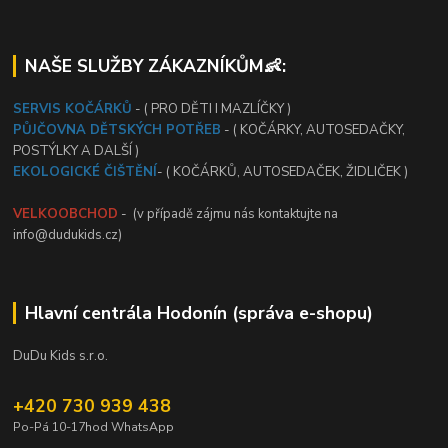
NAŠE SLUŽBY ZÁKAZNÍKŮM👶:
SERVIS KOČÁRKŮ
- ( PRO DĚTI I MAZLÍČKY )
PŮJČOVNA DĚTSKÝCH POTŘEB
- ( KOČÁRKY, AUTOSEDAČKY,
POSTÝLKY A DALŠÍ )
EKOLOGICKÉ ČIŠTĚNÍ
- ( KOČÁRKŮ, AUTOSEDAČEK, ŽIDLIČEK )
VELKOOBCHOD
- (v případě zájmu nás kontaktujte na
info@dudukids.cz)
Hlavní centrála Hodonín (správa e-shopu)
DuDu Kids s.r.o.
+420 730 939 438
Po-Pá 10-17hod WhatsApp