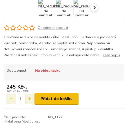
Ohodnotit produkt
Otevřená redukce na ventilek úhel 90 stupňů Jedná se o jedinečný
výrobek, pomocníka, kterého se vyplatí mít doma. Napomáhá při
dofukování koleček kočárku, umožňuje snadnější přístup k ventilku.
Předchází nebezpečí utrhnutí ventilku a nákupu celé náhrá...
celý popis
Dostupnost
Na objednávku
245 Kč
/
ks
202 Kč
bez DPH
Přidat do košíku
Číslo produktu:
ND_1172
Hlídat cenu / dostupnost