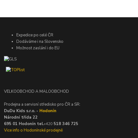
Expedice po celé ČR
Dodáváme i na Slovensko
Možnost zaslání i do EU
VELKOOBCHOD A MALOOBCHOD
Prodejna a servisní středisko pro ČR a SR:
DuDu Kids s.r.o. -
Hodonín
Národní třída 22
695 01 Hodonín tel.
518 346 725
+420
Vice info o Hodonínské prodejně