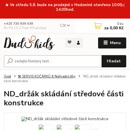
☀️ Ve středu 5.8. bude na prodejně v Hodoníně otevřeno 10:00 -
14:00hod.
0
ks
+420 730 939 438
CZK
za
0,00 Kč
Po-Pá 10-17hod WhatsApp
Menu
Hledat
Úvod
🛠️ SERVIS KOČÁRKŮ & Náhradní díly
ND_držák skládání středové
části konstrukce
ND_držák skládání středové části
konstrukce