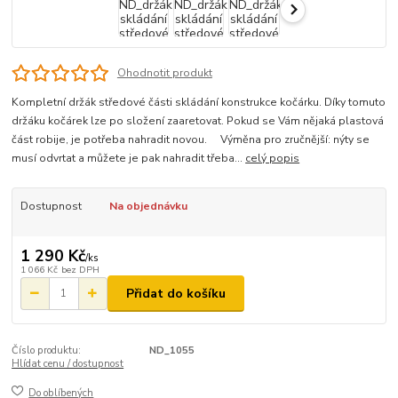
Ohodnotit produkt
Kompletní držák středové části skládání konstrukce kočárku. Díky tomuto
držáku kočárek lze po složení zaaretovat. Pokud se Vám nějaká plastová
část robije, je potřeba nahradit novou. Výměna pro zručnější: nýty se
musí odvrtat a můžete je pak nahradit třeba...
celý popis
Dostupnost
Na objednávku
1 290 Kč
/
ks
1 066 Kč
bez DPH
Přidat do košíku
Číslo produktu:
ND_1055
Hlídat cenu / dostupnost
Do oblíbených