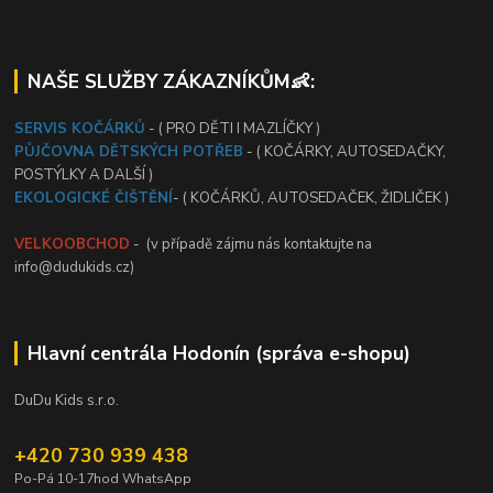
NAŠE SLUŽBY ZÁKAZNÍKŮM👶:
SERVIS KOČÁRKŮ
- ( PRO DĚTI I MAZLÍČKY )
PŮJČOVNA DĚTSKÝCH POTŘEB
- ( KOČÁRKY, AUTOSEDAČKY,
POSTÝLKY A DALŠÍ )
EKOLOGICKÉ ČIŠTĚNÍ
- ( KOČÁRKŮ, AUTOSEDAČEK, ŽIDLIČEK )
VELKOOBCHOD
- (v případě zájmu nás kontaktujte na
info@dudukids.cz)
Hlavní centrála Hodonín (správa e-shopu)
DuDu Kids s.r.o.
+420 730 939 438
Po-Pá 10-17hod WhatsApp