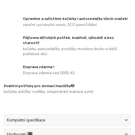
Opravíme a vyčistíme kočárky i autosedačky všech značek!
záruční i pozáruční servis, ECO parní čištění
Půjčovna dětských potřeb, kvalitně, výhodně a bez
starostí!
kočárky, autosedačky, postýlky, monitory dechu a další
potřebné věci
Doprava zdarma !
Doprava zdarma nad 1500,-Kč.
Kvalitní potřeby pro domací mazlíčky🐶
kočárky, pelíšky, vodítka, ortopedické matrace a jiné
Kompletní specifikace
Hodnocení
0