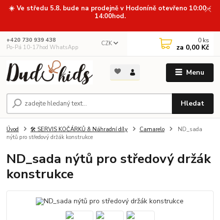
☀️ Ve středu 5.8. bude na prodejně v Hodoníně otevřeno 10:00 -
14:00hod.
0
ks
+420 730 939 438
CZK
za
0,00 Kč
Po-Pá 10-17hod WhatsApp
Menu
Hledat
Úvod
🛠️ SERVIS KOČÁRKŮ & Náhradní díly
Camarelo
ND_sada
nýtů pro středový držák konstrukce
ND_sada nýtů pro středový držák
konstrukce