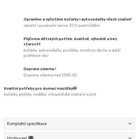
Opravíme a vyčistíme kočárky i autosedačky všech značek!
záruční i pozáruční servis, ECO parní čištění
Půjčovna dětských potřeb, kvalitně, výhodně a bez
starostí!
kočárky, autosedačky, postýlky, monitory dechu a další
potřebné věci
Doprava zdarma !
Doprava zdarma nad 1500,-Kč.
Kvalitní potřeby pro domací mazlíčky🐶
kočárky, pelíšky, vodítka, ortopedické matrace a jiné
Kompletní specifikace
Hodnocení
0