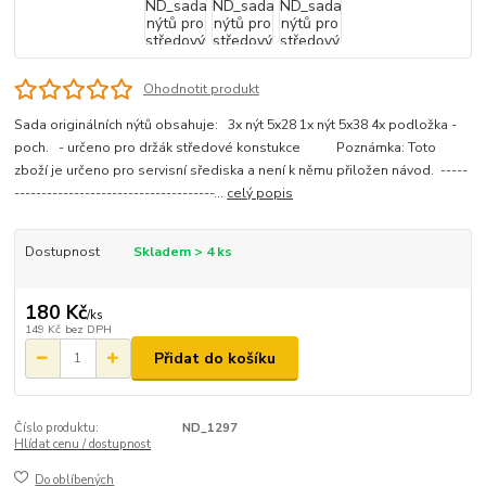
Ohodnotit produkt
Sada originálních nýtů obsahuje: 3x nýt 5x28 1x nýt 5x38 4x podložka -
poch. - určeno pro držák středové konstukce Poznámka: Toto
zboží je určeno pro servisní sřediska a není k němu přiložen návod. -----
-------------------------------------...
celý popis
Dostupnost
Skladem > 4 ks
180 Kč
/
ks
149 Kč
bez DPH
Přidat do košíku
Číslo produktu:
ND_1297
Hlídat cenu / dostupnost
Do oblíbených