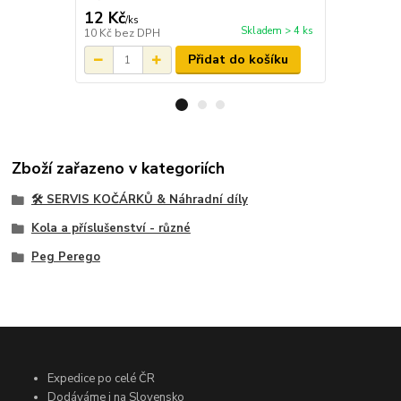
12 Kč
12 Kč
/
ks
/
ks
Skladem > 4 ks
10 Kč
bez DPH
10 Kč
bez D
Přidat do košíku
Zboží zařazeno v kategoriích
🛠️ SERVIS KOČÁRKŮ & Náhradní díly
Kola a příslušenství - různé
Peg Perego
Expedice po celé ČR
Dodáváme i na Slovensko