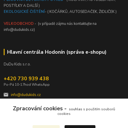
POSTÝLKY A DALŠÍ )
EKOLOGICKÉ ČIŠTĚNÍ
- ( KOČÁRKŮ, AUTOSEDAČEK, ŽIDLIČEK )
VELKOOBCHOD
- (v případě zájmu nás kontaktujte na
info@dudukids.cz)
Hlavní centrála Hodonín (správa e-shopu)
DuDu Kids s.r.o.
+420 730 939 438
Po-Pá 10-17hod WhatsApp
info@dudukids.cz
Zpracování cookies -
souhlas
s použitím souborů
cookies