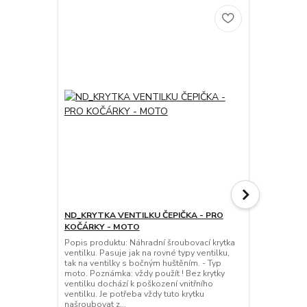
TOP produkt
ND_KRYTKA VENTILKU ČEPIČKA - PRO
ND_čepička 
KOČÁRKY - MOTO
pro ventilek
Popis produktu: Náhradní šroubovací krytka
Originální o
ventilku. Pasuje jak na rovné typy ventilku,
koleček kočá
tak na ventilky s bočným huštěním. - Typ
pasuje na pr
moto. Poznámka: vždy použít ! Bez krytky
všech koleče
ventilku dochází k poškození vnitřního
protože brán
ventilku. Je potřeba vždy tuto krytku
zničit ! Poz
našroubovat z...
servi...