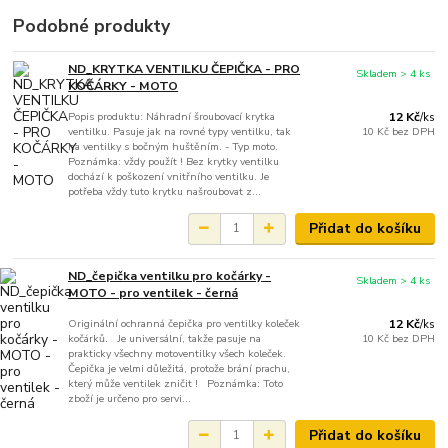
Podobné produkty
ND_KRYTKA VENTILKU ČEPIČKA - PRO
Skladem > 4 ks
KOČÁRKY - MOTO
Popis produktu: Náhradní šroubovací krytka
12 Kč
/
ks
ventilku. Pasuje jak na rovné typy ventilku, tak
10 Kč
bez DPH
na ventilky s bočným huštěním. - Typ moto.
Poznámka: vždy použít ! Bez krytky ventilku
dochází k poškození vnitřního ventilku. Je
potřeba vždy tuto krytku našroubovat z...
Přidat do košíku
ND_čepička ventilku pro kočárky -
Skladem > 4 ks
MOTO - pro ventilek - černá
Originální ochranná čepička pro ventilky koleček
12 Kč
/
ks
kočárků. Je universální, takže pasuje na
10 Kč
bez DPH
prakticky všechny motoventilky všech koleček.
Čepička je velmi důležitá, protože brání prachu,
který může ventilek zničit ! Poznámka: Toto
zboží je určeno pro servi...
Přidat do košíku