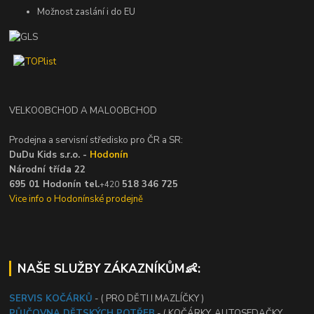
Možnost zaslání i do EU
VELKOOBCHOD A MALOOBCHOD
Prodejna a servisní středisko pro ČR a SR:
DuDu Kids s.r.o. -
Hodonín
Národní třída 22
695 01 Hodonín tel.
518 346 725
+420
Vice info o Hodonínské prodejně
NAŠE SLUŽBY ZÁKAZNÍKŮM👶:
SERVIS KOČÁRKŮ
- ( PRO DĚTI I MAZLÍČKY )
PŮJČOVNA DĚTSKÝCH POTŘEB
- ( KOČÁRKY, AUTOSEDAČKY,