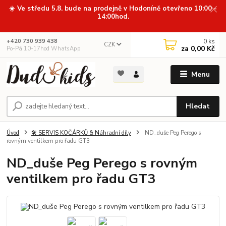
☀️ Ve středu 5.8. bude na prodejně v Hodoníně otevřeno 10:00 -
14:00hod.
0
ks
+420 730 939 438
CZK
za
0,00 Kč
Po-Pá 10-17hod WhatsApp
Menu
Hledat
Úvod
🛠️ SERVIS KOČÁRKŮ & Náhradní díly
ND_duše Peg Perego s
rovným ventilkem pro řadu GT3
ND_duše Peg Perego s rovným
ventilkem pro řadu GT3