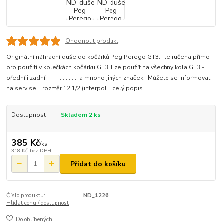
Ohodnotit produkt
Originální náhradní duše do kočárků Peg Perego GT3. Je ručena přímo
pro použití v kolečkách kočárku GT3. Lze použít na všechny kola GT3 -
přední i zadní. ............. a mnoho jiných značek. Můžete se informovat
na servise. rozměr 12 1/2 (interpol...
celý popis
Dostupnost
Skladem 2 ks
385 Kč
/
ks
318 Kč
bez DPH
Přidat do košíku
Číslo produktu:
ND_1226
Hlídat cenu / dostupnost
Do oblíbených