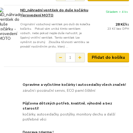
ND_náhradní ventilek do duše kočárku
Skladem > 4 ks
- provedení MOTO
Originální vzduchový ventilek pro duši do kolečka
28 Kč
/
ks
kočárku. Pokud vám uniká tímto ventilem
23 Kč
bez DPH
vzduch, nebo pokud nejde duše nahustit, je
špatný vnitřní ventilek. Tento ventilek lze
vyměnit za druhý. Zkouška těsnosti ventilku se
provádí nasliněním prstu, který ...
Přidat do košíku
Opravíme a vyčistíme kočárky i autosedačky všech značek!
záruční i pozáruční servis, ECO parní čištění
Půjčovna dětských potřeb, kvalitně, výhodně a bez
starostí!
kočárky, autosedačky, postýlky, monitory dechu a další
potřebné věci
Doprava zdarma !