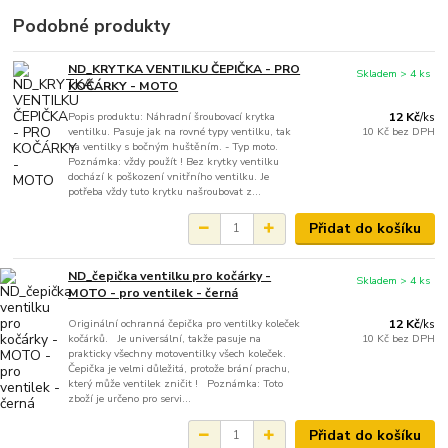
Podobné produkty
ND_KRYTKA VENTILKU ČEPIČKA - PRO
Skladem > 4 ks
KOČÁRKY - MOTO
Popis produktu: Náhradní šroubovací krytka
12 Kč
/
ks
ventilku. Pasuje jak na rovné typy ventilku, tak
10 Kč
bez DPH
na ventilky s bočným huštěním. - Typ moto.
Poznámka: vždy použít ! Bez krytky ventilku
dochází k poškození vnitřního ventilku. Je
potřeba vždy tuto krytku našroubovat z...
Přidat do košíku
ND_čepička ventilku pro kočárky -
Skladem > 4 ks
MOTO - pro ventilek - černá
Originální ochranná čepička pro ventilky koleček
12 Kč
/
ks
kočárků. Je universální, takže pasuje na
10 Kč
bez DPH
prakticky všechny motoventilky všech koleček.
Čepička je velmi důležitá, protože brání prachu,
který může ventilek zničit ! Poznámka: Toto
zboží je určeno pro servi...
Přidat do košíku