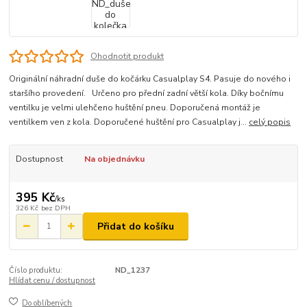
Ohodnotit produkt
Originální náhradní duše do kočárku Casualplay S4. Pasuje do nového i
staršího provedení. Určeno pro přední zadní větší kola. Díky bočnímu
ventilku je velmi ulehčeno huštění pneu. Doporučená montáž je
ventilkem ven z kola. Doporučené huštění pro Casualplay j...
celý popis
Dostupnost
Na objednávku
395 Kč
/
ks
326 Kč
bez DPH
Přidat do košíku
Číslo produktu:
ND_1237
Hlídat cenu / dostupnost
Do oblíbených