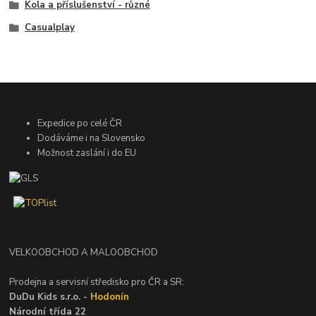
Kola a příslušenství - různé
Casualplay
Expedice po celé ČR
Dodáváme i na Slovensko
Možnost zaslání i do EU
VELKOOBCHOD A MALOOBCHOD
Prodejna a servisní středisko pro ČR a SR:
DuDu Kids s.r.o. -
Hodonín
Národní třída 22