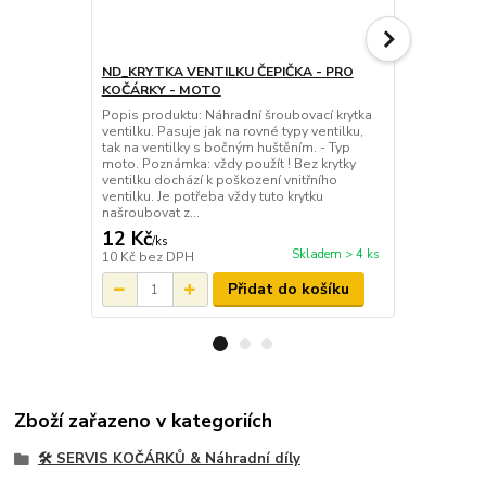
ND_KRYTKA VENTILKU ČEPIČKA - PRO
ND_čepička 
KOČÁRKY - MOTO
pro ventilek
Popis produktu: Náhradní šroubovací krytka
Originální o
ventilku. Pasuje jak na rovné typy ventilku,
koleček kočá
tak na ventilky s bočným huštěním. - Typ
pasuje na pr
moto. Poznámka: vždy použít ! Bez krytky
všech koleče
ventilku dochází k poškození vnitřního
protože brán
ventilku. Je potřeba vždy tuto krytku
zničit ! Poz
našroubovat z...
servi...
12 Kč
12 Kč
/
ks
/
ks
Skladem > 4 ks
10 Kč
bez DPH
10 Kč
bez D
Přidat do košíku
Zboží zařazeno v kategoriích
🛠️ SERVIS KOČÁRKŮ & Náhradní díly