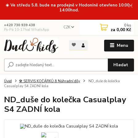
☀️ Ve středu 5.8. bude na prodejně v Hodoníně otevřeno 10:00 -
14:00hod.
0
ks
+420 730 939 438
CZK
za
0,00 Kč
Po-Pá 10-17hod WhatsApp
Menu
Hledat
Úvod
🛠️ SERVIS KOČÁRKŮ & Náhradní díly
ND_duše do kolečka
Casualplay S4 ZADNÍ kola
ND_duše do kolečka Casualplay
S4 ZADNÍ kola