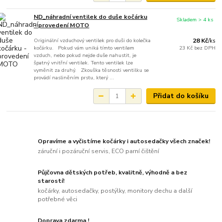
ND_náhradní ventilek do duše kočárku
Skladem > 4 ks
- provedení MOTO
Originální vzduchový ventilek pro duši do kolečka
28 Kč
/
ks
kočárku. Pokud vám uniká tímto ventilem
23 Kč
bez DPH
vzduch, nebo pokud nejde duše nahustit, je
špatný vnitřní ventilek. Tento ventilek lze
vyměnit za druhý. Zkouška těsnosti ventilku se
provádí nasliněním prstu, který ...
Přidat do košíku
Opravíme a vyčistíme kočárky i autosedačky všech značek!
záruční i pozáruční servis, ECO parní čištění
Půjčovna dětských potřeb, kvalitně, výhodně a bez
starostí!
kočárky, autosedačky, postýlky, monitory dechu a další
potřebné věci
Doprava zdarma !