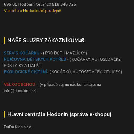
695 01 Hodonín tel.
518 346 725
+420
Vice info o Hodonínské prodejně
NAŠE SLUŽBY ZÁKAZNÍKŮM👶:
SERVIS KOČÁRKŮ
- ( PRO DĚTI I MAZLÍČKY )
PŮJČOVNA DĚTSKÝCH POTŘEB
- ( KOČÁRKY, AUTOSEDAČKY,
POSTÝLKY A DALŠÍ )
EKOLOGICKÉ ČIŠTĚNÍ
- ( KOČÁRKŮ, AUTOSEDAČEK, ŽIDLIČEK )
VELKOOBCHOD
- (v případě zájmu nás kontaktujte na
info@dudukids.cz)
Hlavní centrála Hodonín (správa e-shopu)
DuDu Kids s.r.o.