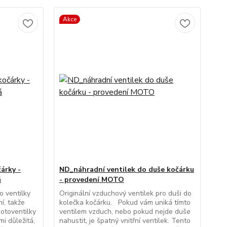
Akce
árky -
ND_náhradní ventilek do duše kočárku
á
- provedení MOTO
o ventilky
Originální vzduchový ventilek pro duši do
í, takže
kolečka kočárku. Pokud vám uniká tímto
otoventilky
ventilem vzduch, nebo pokud nejde duše
i důležitá,
nahustit, je špatný vnitřní ventilek. Tento