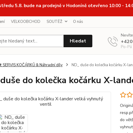
středu 5.8. bude na prodejně v Hodoníně otevřeno 10:00 - 14
ení
VELKOOBCHOD
SOUTĚŽ
O nás
Nevíte
Hledat
+420
Po-Pá
️ SERVIS KOČÁRKŮ & Náhradní díly
ND_ duše do kolečka kočárku X-land
duše do kolečka kočárku X-lande
Origin
resp.př
do vět
vyhnut