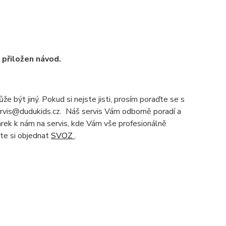
u přiložen návod.
e být jiný. Pokud si nejste jisti, prosím poraďte se s
servis@dudukids.cz. Náš servis Vám odborně poradí a
čárek k nám na servis, kde Vám vše profesionálně
te si objednat
SVOZ
.