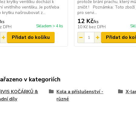
 Bez krytky ventilku dochází k
protože brání prachu, který mů
í vnitřního ventilku. Je potřeba
zničit ! Poznámka: Toto zboží
o krytku našroubovat z...
pro servi...
12 Kč
/
ks
/
ks
Skladem > 4 ks
Sk
z DPH
10 Kč
bez DPH
Přidat do košíku
Přidat do ko
zařazeno v kategoriích
SERVIS KOČÁRKŮ &
Kola a příslušenství -
X-la
dní díly
různé