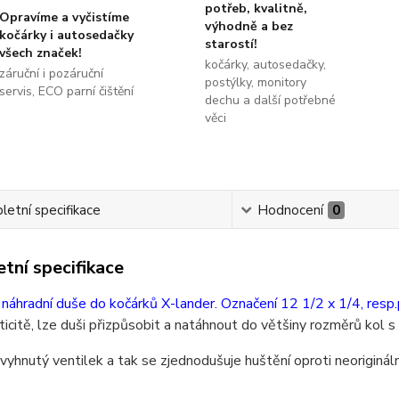
potřeb, kvalitně,
Opravíme a vyčistíme
výhodně a bez
kočárky i autosedačky
starostí!
všech značek!
kočárky, autosedačky,
záruční i pozáruční
postýlky, monitory
servis, ECO parní čištění
dechu a další potřebné
věci
etní specifikace
Hodnocení
0
tní specifikace
í náhradní duše do kočárků X-lander. Označení 12 1/2 x 1/4, res
ticitě, lze duši přizpůsobit a natáhnout do většiny rozměrů kol
yhnutý ventilek a tak se zjednodušuje huštění oproti neoriginální