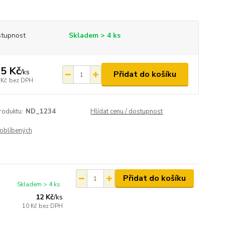
tupnost
Skladem > 4 ks
5 Kč
/
ks
Přidat do košíku
 Kč
bez DPH
roduktu:
ND_1234
Hlídat cenu / dostupnost
oblíbených
Přidat do košíku
Skladem > 4 ks
12 Kč
/
ks
10 Kč
bez DPH