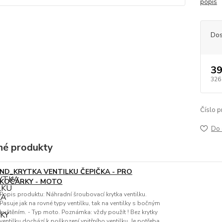
popis
Dos
39
326
Číslo p
Do 
é produkty
ND_KRYTKA VENTILKU ČEPIČKA - PRO
KOČÁRKY - MOTO
Popis produktu: Náhradní šroubovací krytka ventilku.
Pasuje jak na rovné typy ventilku, tak na ventilky s bočným
huštěním. - Typ moto. Poznámka: vždy použít ! Bez krytky
ventilku dochází k poškození vnitřního ventilku. Je potřeba