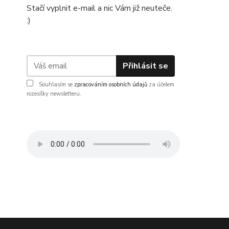
Stačí vyplnit e-mail a nic Vám již neuteče.
:)
Přihlásit se
Souhlasím se
zpracováním osobních údajů
za účelem
rozesílky newsletteru.