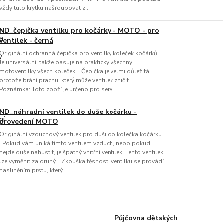
vždy tuto krytku našroubovat z...
ND_čepička ventilku pro kočárky - MOTO - pro
ventilek - černá
Originální ochranná čepička pro ventilky koleček kočárků.
Je universální, takže pasuje na prakticky všechny
motoventilky všech koleček. Čepička je velmi důležitá,
protože brání prachu, který může ventilek zničit !
Poznámka: Toto zboží je určeno pro servi...
ND_náhradní ventilek do duše kočárku -
provedení MOTO
Originální vzduchový ventilek pro duši do kolečka kočárku.
Pokud vám uniká tímto ventilem vzduch, nebo pokud
nejde duše nahustit, je špatný vnitřní ventilek. Tento ventilek
lze vyměnit za druhý. Zkouška těsnosti ventilku se provádí
nasliněním prstu, který ...
Půjčovna dětských