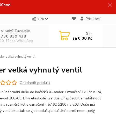
:00hod.
Přihlášení
CZK
 si rady? Zavolejte.
0
ks
 730 939 438
za
0,00 Kč
 10-17hod WhatsApp
er velká vyhnutý ventil
r velká vyhnutý ventil
Ohodnotit produkt
ální náhradní duše do kočárků X-lander. Označení 12 1/2 x 1/4,
evod 280x65. Díky elasticitě, lze duši přizpůsobit a natáhnout
šiny rozměrů kol s označením 57,62 či280 na 203. Duše má
ý ventilek a tak se zjednodušuje huštění oproti neor...
celý