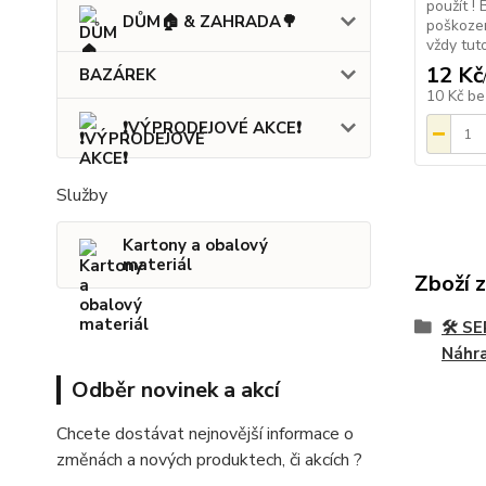
použít !
DŮM🏠 & ZAHRADA🌳
poškozen
vždy tut
12 Kč
BAZÁREK
10 Kč
be
❗VÝPRODEJOVÉ AKCE❗
Služby
Kartony a obalový
materiál
Zboží 
🛠️ 
Náhra
Odběr novinek a akcí
Chcete dostávat nejnovější informace o
změnách a nových produktech, či akcích ?