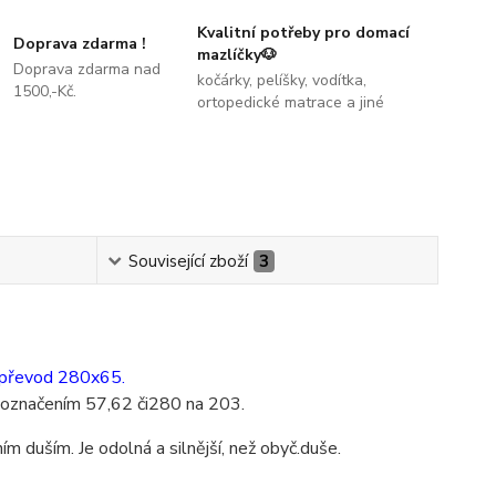
Kvalitní potřeby pro domací
Doprava zdarma !
mazlíčky🐶
Doprava zdarma nad
kočárky, pelíšky, vodítka,
1500,-Kč.
ortopedické matrace a jiné
Související zboží
3
p.převod 280x65.
 s označením 57,62 či280 na 203.
m duším. Je odolná a silnější, než obyč.duše.