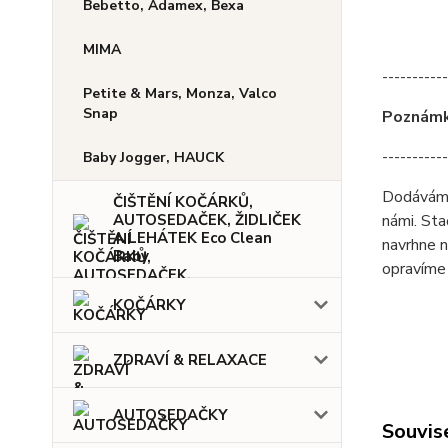
Bebetto, Adamex, Bexa
MIMA
-----------
Petite & Mars, Monza, Valco
Snap
Poznámka
-----------
Baby Jogger, HAUCK
Dodáváme 
ČIŠTĚNÍ KOČÁRKŮ,
AUTOSEDAČEK, ŽIDLIČEK
námi. Sta
A LEHÁTEK Eco Clean
navrhne n
Baby
opravíme 
KOČÁRKY
ZDRAVÍ & RELAXACE
AUTOSEDAČKY
Souvise