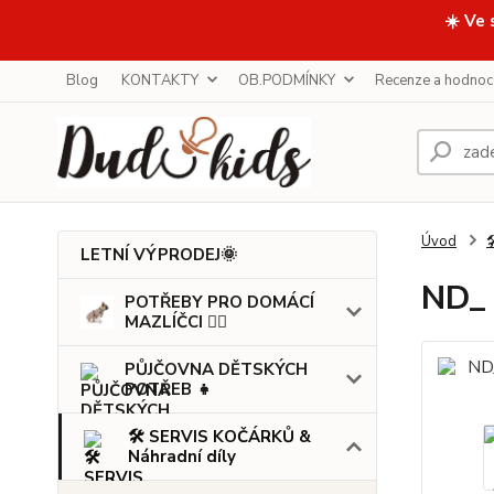
☀️ Ve 
Blog
KONTAKTY
OB.PODMÍNKY
Recenze a hodnoc
Úvod

LETNÍ VÝPRODEJ🌞
ND_ 
POTŘEBY PRO DOMÁCÍ
MAZLÍČCI 🐕‍🦺
PŮJČOVNA DĚTSKÝCH
POTŘEB 👧
🛠️ SERVIS KOČÁRKŮ &
Náhradní díly