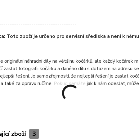
-----------------------------------------
: Toto zboží je určeno pro servisní sřediska a není k něm
-------------------------------------------------------------------------
originální náhradní díly na většinu kočárků, ale každý kočárek můž
čí zaslat fotografii kočárku a daného dílu s dotazem na adresu 
ejlepší řešení. Je samozřejmostí, že nejlepší řešení je zaslat ko
a také za opravu ručíme. Pokud nemáte jak k nám odeslat, může
jící zboží
3