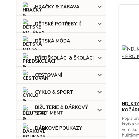
HRAČKY & ZÁBAVA
DĚTSKÉ POTŘEBY 🍼
DĚTSKÁ MÓDA
PŘEDŠKOLÁCI & ŠKOLÁCI
CESTOVÁNÍ
CYKLO & SPORT
ND_KRY
BIŽUTERIE & DÁRKOVÝ
KOČÁRK
SORTIMENT
Popis pr
krytka v
DÁRKOVÉ POUKAZY
ventilku
huštěním