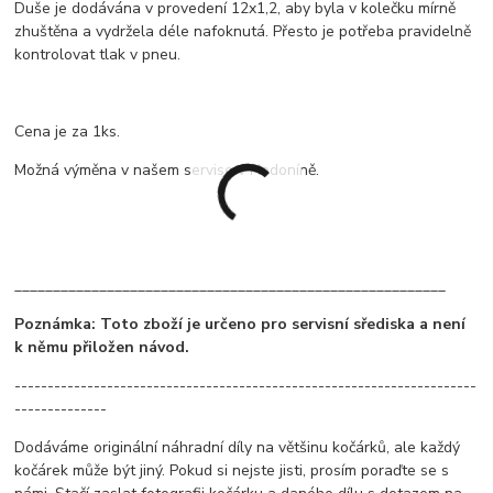
Duše je dodávána v provedení 12x1,2, aby byla v kolečku mírně
zhuštěna a vydržela déle nafoknutá. Přesto je potřeba pravidelně
kontrolovat tlak v pneu.
Cena je za 1ks.
Možná výměna v našem servise v Hodoníně.
________________________________________________________
Poznámka: Toto zboží je určeno pro servisní sřediska a není
k němu přiložen návod.
----------------------------------------------------------------------
--------------
Dodáváme originální náhradní díly na většinu kočárků, ale každý
kočárek může být jiný. Pokud si nejste jisti, prosím poraďte se s