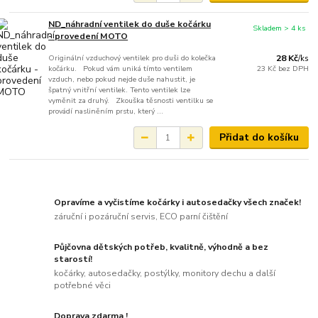
ND_náhradní ventilek do duše kočárku
Skladem > 4 ks
- provedení MOTO
Originální vzduchový ventilek pro duši do kolečka
28 Kč
/
ks
kočárku. Pokud vám uniká tímto ventilem
23 Kč
bez DPH
vzduch, nebo pokud nejde duše nahustit, je
špatný vnitřní ventilek. Tento ventilek lze
vyměnit za druhý. Zkouška těsnosti ventilku se
provádí nasliněním prstu, který ...
Přidat do košíku
Opravíme a vyčistíme kočárky i autosedačky všech značek!
záruční i pozáruční servis, ECO parní čištění
Půjčovna dětských potřeb, kvalitně, výhodně a bez
starostí!
kočárky, autosedačky, postýlky, monitory dechu a další
potřebné věci
Doprava zdarma !