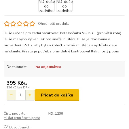
Ohodnotit produkt
Duše určená pro zadní nafukovací kola kočárku MUTSY. (pro větší kola)
Duše má vyhnutý venilek pro snažší huštění. Duše je dodávána v
provedení 12x1,2, aby byla v kolečku mírně zhuštěna a vydržela déle
nafoknutá. Přesto je potřeba pravidelně kontrolovat tlak ...
celý popis
Dostupnost
Na objednávku
395 Kč
/
ks
326 Kč
bez DPH
Přidat do košíku
Číslo produktu:
ND_1238
Hlídat cenu / dostupnost
Do oblíbených