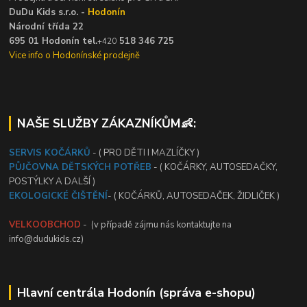
DuDu Kids s.r.o. -
Hodonín
Národní třída 22
695 01 Hodonín tel.
518 346 725
+420
Vice info o Hodonínské prodejně
NAŠE SLUŽBY ZÁKAZNÍKŮM👶:
SERVIS KOČÁRKŮ
- ( PRO DĚTI I MAZLÍČKY )
PŮJČOVNA DĚTSKÝCH POTŘEB
- ( KOČÁRKY, AUTOSEDAČKY,
POSTÝLKY A DALŠÍ )
EKOLOGICKÉ ČIŠTĚNÍ
- ( KOČÁRKŮ, AUTOSEDAČEK, ŽIDLIČEK )
VELKOOBCHOD
- (v případě zájmu nás kontaktujte na
info@dudukids.cz)
Hlavní centrála Hodonín (správa e-shopu)