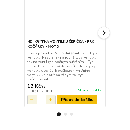
ND_KRYTKA VENTILKU ČEPIČKA - PRO
ND_čepička 
KOČÁRKY - MOTO
pro ventilek
Popis produktu: Náhradní šroubovací krytka
Originální o
ventilku. Pasuje jak na rovné typy ventilku,
koleček kočá
tak na ventilky s bočným huštěním. - Typ
pasuje na pr
moto. Poznámka: vždy použít ! Bez krytky
všech koleče
ventilku dochází k poškození vnitřního
protože brán
ventilku. Je potřeba vždy tuto krytku
zničit ! Poz
našroubovat z...
servi...
12 Kč
12 Kč
/
ks
/
ks
Skladem > 4 ks
10 Kč
bez DPH
10 Kč
bez D
Přidat do košíku