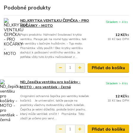
Podobné produkty
ND_KRYTKA VENTILKU ČEPIČKA - PRO
Skladem > 4 ks
KOČÁRKY - MOTO
Popis produktu: Náhradní šroubovací krytka
12 Kč
/
ks
ventilku. Pasuje jak na rovné typy ventilku, tak
10 Kč
bez DPH
na ventilky s bočným huštěním. - Typ moto.
Poznámka: vždy použít ! Bez krytky ventilku
dochází k poškození vnitřního ventilku. Je
potřeba vždy tuto krytku našroubovat z...
Přidat do košíku
ND_čepička ventilku pro kočárky -
Skladem > 4 ks
MOTO - pro ventilek - černá
Originální ochranná čepička pro ventilky koleček
12 Kč
/
ks
kočárků. Je universální, takže pasuje na
10 Kč
bez DPH
prakticky všechny motoventilky všech koleček.
Čepička je velmi důležitá, protože brání prachu,
který může ventilek zničit ! Poznámka: Toto
zboží je určeno pro servi...
Přidat do košíku