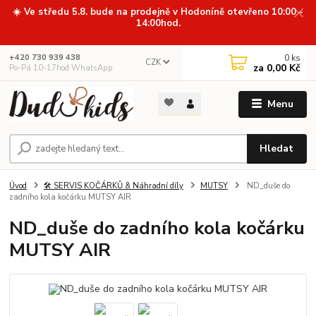
☀️ Ve středu 5.8. bude na prodejně v Hodoníně otevřeno 10:00 -
14:00hod.
0
ks
+420 730 939 438
CZK
za
0,00 Kč
Po-Pá 10-17hod WhatsApp
Menu
Hledat
Úvod
🛠️ SERVIS KOČÁRKŮ & Náhradní díly
MUTSY
ND_duše do
zadního kola kočárku MUTSY AIR
ND_duše do zadního kola kočárku
MUTSY AIR