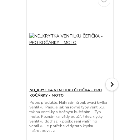
ND_KRYTKA VENTILKU ČEPIČKA - PRO
ND_čepička 
KOČÁRKY - MOTO
pro ventilek
Popis produktu: Náhradní šroubovací krytka
Originální o
ventilku. Pasuje jak na rovné typy ventilku,
koleček kočá
tak na ventilky s bočným huštěním. - Typ
pasuje na pr
moto. Poznámka: vždy použít ! Bez krytky
všech koleče
ventilku dochází k poškození vnitřního
protože brán
ventilku. Je potřeba vždy tuto krytku
zničit ! Poz
našroubovat z...
servi...