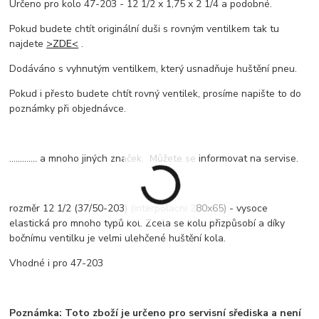
Určeno pro kolo 47-203 - 12 1/2 x 1,75 x 2 1/4 a podobné.
Pokud budete chtít originální duši s rovným ventilkem tak tu
najdete
>ZDE<
.
Dodáváno s vyhnutým ventilkem, který usnadňuje huštění pneu.
Pokud i přesto budete chtít rovný ventilek, prosíme napište to do
poznámky při objednávce.
............. a mnoho jiných značek. Můžete se informovat na servise.
rozměr 12 1/2 (37/50-203)
(interpolacni 280x65)
- vysoce
elastická pro mnoho typů kol. Zcela se kolu přizpůsobí a díky
bočnímu ventilku je velmi ulehčené huštění kola.
Vhodné i pro 47-203
Poznámka: Toto zboží je určeno pro servisní sřediska a není