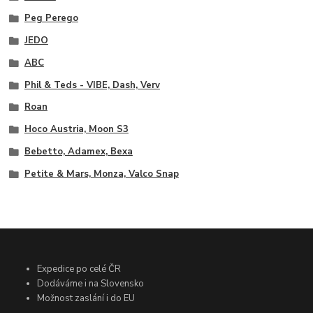
Peg Perego
JEDO
ABC
Phil & Teds - VIBE, Dash, Verv
Roan
Hoco Austria, Moon S3
Bebetto, Adamex, Bexa
Petite & Mars, Monza, Valco Snap
Expedice po celé ČR
Dodáváme i na Slovensko
Možnost zaslání i do EU