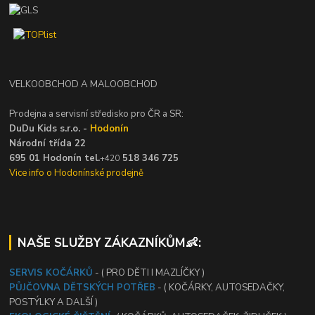
VELKOOBCHOD A MALOOBCHOD
Prodejna a servisní středisko pro ČR a SR:
DuDu Kids s.r.o. -
Hodonín
Národní třída 22
695 01 Hodonín tel.
518 346 725
+420
Vice info o Hodonínské prodejně
NAŠE SLUŽBY ZÁKAZNÍKŮM👶:
SERVIS KOČÁRKŮ
- ( PRO DĚTI I MAZLÍČKY )
PŮJČOVNA DĚTSKÝCH POTŘEB
- ( KOČÁRKY, AUTOSEDAČKY,
POSTÝLKY A DALŠÍ )