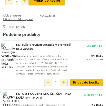
Přidat do košíku
Číslo produktu:
ND_1233_E
Hlídat cenu / dostupnost
Do oblíbených
Podobné produkty
ND_duše s rovným ventilkem pro vetší
Skladem 4 ks
kola 280x65
Originální náhradní duše 280x65. Díky
325 Kč
/
ks
elasticitě, lze duši přizpůsobit a natáhnout do
269 Kč
bez DPH
většiny rozměrů kol 12''. (57-203; 12 1/2;
280x65...) Duše je vyrobena z velmi kvalitních
nízkopropustných materiálů. Duše má rovný
ventilek - proto je vhodná i tam, kde v...
Přidat do košíku
ND_KRYTKA VENTILKU ČEPIČKA - PRO
Skladem > 4 ks
KOČÁRKY - MOTO
Popis produktu: Náhradní šroubovací krytka
12 Kč
/
ks