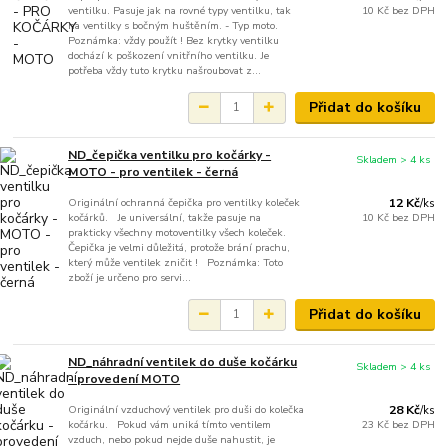
ventilku. Pasuje jak na rovné typy ventilku, tak
10 Kč
bez DPH
na ventilky s bočným huštěním. - Typ moto.
Poznámka: vždy použít ! Bez krytky ventilku
dochází k poškození vnitřního ventilku. Je
potřeba vždy tuto krytku našroubovat z...
Přidat do košíku
ND_čepička ventilku pro kočárky -
Skladem > 4 ks
MOTO - pro ventilek - černá
Originální ochranná čepička pro ventilky koleček
12 Kč
/
ks
kočárků. Je universální, takže pasuje na
10 Kč
bez DPH
prakticky všechny motoventilky všech koleček.
Čepička je velmi důležitá, protože brání prachu,
který může ventilek zničit ! Poznámka: Toto
zboží je určeno pro servi...
Přidat do košíku
ND_náhradní ventilek do duše kočárku
Skladem > 4 ks
- provedení MOTO
Originální vzduchový ventilek pro duši do kolečka
28 Kč
/
ks
kočárku. Pokud vám uniká tímto ventilem
23 Kč
bez DPH
vzduch, nebo pokud nejde duše nahustit, je