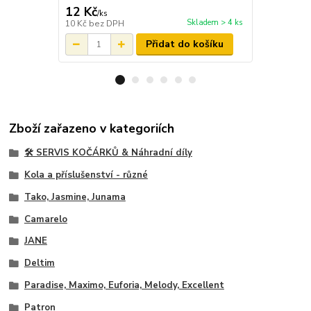
12 Kč
12 Kč
/
ks
/
ks
Skladem > 4 ks
10 Kč
bez DPH
10 Kč
bez D
Přidat do košíku
Zboží zařazeno v kategoriích
🛠️ SERVIS KOČÁRKŮ & Náhradní díly
Kola a příslušenství - různé
Tako, Jasmine, Junama
Camarelo
JANE
Deltim
Paradise, Maximo, Euforia, Melody, Excellent
Patron