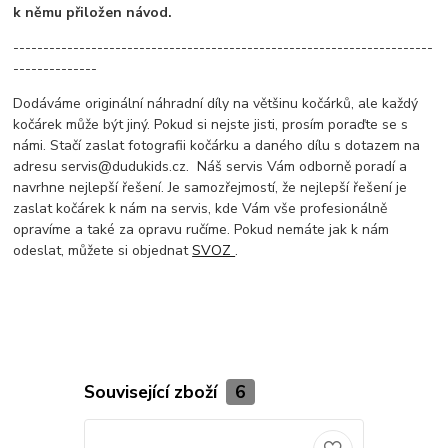
k němu přiložen návod.
----------------------------------------------------------------------
--------------
Dodáváme originální náhradní díly na většinu kočárků, ale každý
kočárek může být jiný. Pokud si nejste jisti, prosím poraďte se s
námi. Stačí zaslat fotografii kočárku a daného dílu s dotazem na
adresu servis@dudukids.cz. Náš servis Vám odborně poradí a
navrhne nejlepší řešení. Je samozřejmostí, že nejlepší řešení je
zaslat kočárek k nám na servis, kde Vám vše profesionálně
opravíme a také za opravu ručíme. Pokud nemáte jak k nám
odeslat, můžete si objednat
SVOZ
.
Související zboží
6
TOP produkt