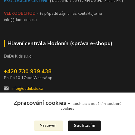
EKOLOGICKÉ ČIŠTĚNÍ
- ( KOČÁRKŮ, AUTOSEDAČEK, ŽIDLIČEK )
VELKOOBCHOD
- (v případě zájmu nás kontaktujte na
info@dudukids.cz)
Hlavní centrála Hodonín (správa e-shopu)
DuDu Kids s.r.o.
+420 730 939 438
Po-Pá 10-17hod WhatsApp
info@dudukids.cz
Zpracování cookies -
souhlas
s použitím souborů
cookies
Souhlasím
Nastavení
Upravit sběr cookies.