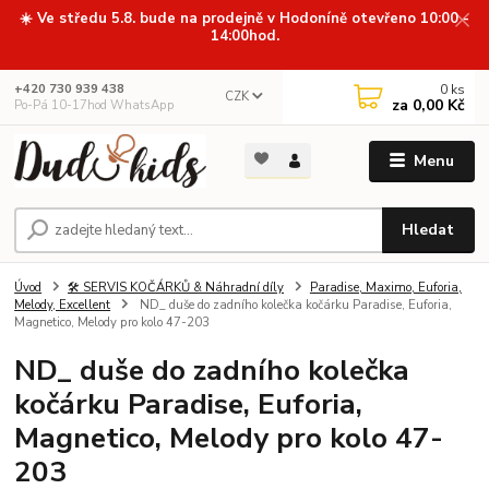
☀️ Ve středu 5.8. bude na prodejně v Hodoníně otevřeno 10:00 -
14:00hod.
0
ks
+420 730 939 438
CZK
za
0,00 Kč
Po-Pá 10-17hod WhatsApp
Menu
Hledat
Úvod
🛠️ SERVIS KOČÁRKŮ & Náhradní díly
Paradise, Maximo, Euforia,
Melody, Excellent
ND_ duše do zadního kolečka kočárku Paradise, Euforia,
Magnetico, Melody pro kolo 47-203
ND_ duše do zadního kolečka
kočárku Paradise, Euforia,
Magnetico, Melody pro kolo 47-
203