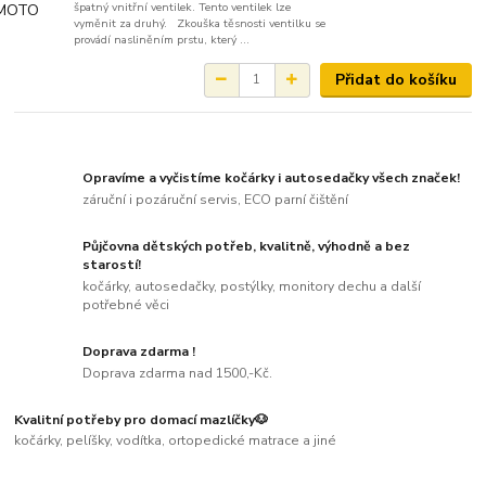
špatný vnitřní ventilek. Tento ventilek lze
vyměnit za druhý. Zkouška těsnosti ventilku se
provádí nasliněním prstu, který ...
Přidat do košíku
Opravíme a vyčistíme kočárky i autosedačky všech značek!
záruční i pozáruční servis, ECO parní čištění
Půjčovna dětských potřeb, kvalitně, výhodně a bez
starostí!
kočárky, autosedačky, postýlky, monitory dechu a další
potřebné věci
Doprava zdarma !
Doprava zdarma nad 1500,-Kč.
Kvalitní potřeby pro domací mazlíčky🐶
kočárky, pelíšky, vodítka, ortopedické matrace a jiné