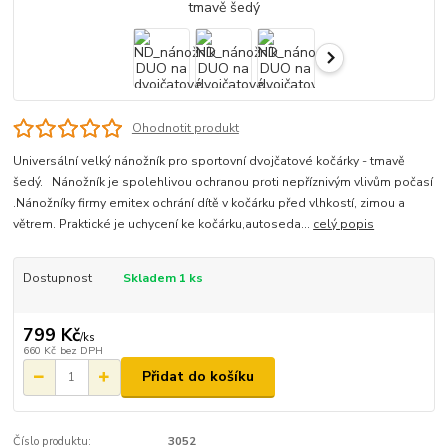
Ohodnotit produkt
Universální velký nánožník pro sportovní dvojčatové kočárky - tmavě
šedý. Nánožník je spolehlivou ochranou proti nepříznivým vlivům počasí
.Nánožníky firmy emitex ochrání dítě v kočárku před vlhkostí, zimou a
větrem. Praktické je uchycení ke kočárku,autoseda...
celý popis
Dostupnost
Skladem 1 ks
799 Kč
/
ks
660 Kč
bez DPH
Přidat do košíku
Číslo produktu:
3052