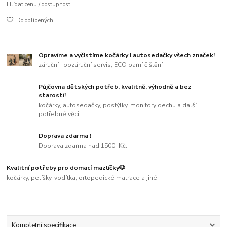
Hlídat cenu / dostupnost
Do oblíbených
Opravíme a vyčistíme kočárky i autosedačky všech značek!
záruční i pozáruční servis, ECO parní čištění
Půjčovna dětských potřeb, kvalitně, výhodně a bez
starostí!
kočárky, autosedačky, postýlky, monitory dechu a další
potřebné věci
Doprava zdarma !
Doprava zdarma nad 1500,-Kč.
Kvalitní potřeby pro domací mazlíčky🐶
kočárky, pelíšky, vodítka, ortopedické matrace a jiné
Kompletní specifikace