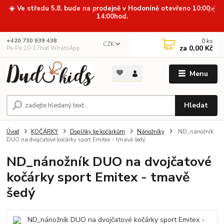
☀️ Ve středu 5.8. bude na prodejně v Hodoníně otevřeno 10:00 -
14:00hod.
0
ks
+420 730 939 438
CZK
za
0,00 Kč
Po-Pá 10-17hod WhatsApp
Menu
Hledat
Úvod
KOČÁRKY
Doplňky ke kočárkům
Nánožníky
ND_nánožník
DUO na dvojčatové kočárky sport Emitex - tmavě šedý
ND_nánožník DUO na dvojčatové
kočárky sport Emitex - tmavě
šedý