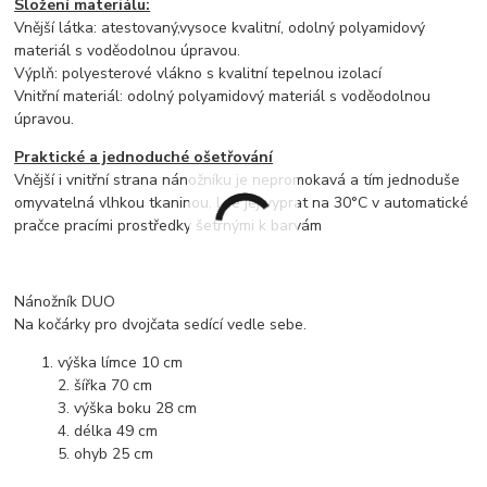
Složení materiálu:
Vnější látka: atestovaný,vysoce kvalitní, odolný polyamidový
materiál s voděodolnou úpravou.
Výplň: polyesterové vlákno s kvalitní tepelnou izolací
Vnitřní materiál: odolný polyamidový materiál s voděodolnou
úpravou.
Praktické a jednoduché ošetřování
Vnější i vnitřní strana nánožníku je nepromokavá a tím jednoduše
omyvatelná vlhkou tkaninou. Lze jej vyprat na 30°C v automatické
pračce pracími prostředky šetrnými k barvám
Nánožník DUO
Na kočárky pro dvojčata sedící vedle sebe.
výška límce 10 cm
2. šířka 70 cm
3. výška boku 28 cm
4. délka 49 cm
5. ohyb 25 cm