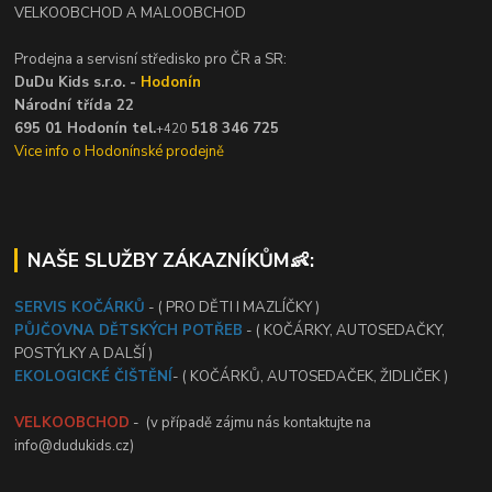
VELKOOBCHOD A MALOOBCHOD
Prodejna a servisní středisko pro ČR a SR:
DuDu Kids s.r.o. -
Hodonín
Národní třída 22
695 01 Hodonín tel.
518 346 725
+420
Vice info o Hodonínské prodejně
NAŠE SLUŽBY ZÁKAZNÍKŮM👶:
SERVIS KOČÁRKŮ
- ( PRO DĚTI I MAZLÍČKY )
PŮJČOVNA DĚTSKÝCH POTŘEB
- ( KOČÁRKY, AUTOSEDAČKY,
POSTÝLKY A DALŠÍ )
EKOLOGICKÉ ČIŠTĚNÍ
- ( KOČÁRKŮ, AUTOSEDAČEK, ŽIDLIČEK )
VELKOOBCHOD
- (v případě zájmu nás kontaktujte na
info@dudukids.cz)