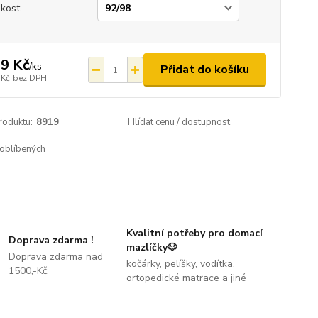
ikost
9 Kč
/
ks
Přidat do košíku
 Kč
bez DPH
roduktu:
8919
Hlídat cenu / dostupnost
oblíbených
Kvalitní potřeby pro domací
Doprava zdarma !
mazlíčky🐶
Doprava zdarma nad
kočárky, pelíšky, vodítka,
1500,-Kč.
ortopedické matrace a jiné