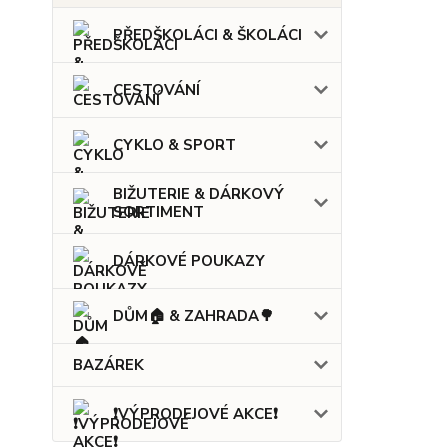
PŘEDŠKOLÁCI & ŠKOLÁCI
CESTOVÁNÍ
CYKLO & SPORT
BIŽUTERIE & DÁRKOVÝ
SORTIMENT
DÁRKOVÉ POUKAZY
DŮM🏠 & ZAHRADA🌳
BAZÁREK
❗VÝPRODEJOVÉ AKCE❗