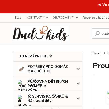
☀️ Ve 
Blog
KONTAKTY
OB.PODMÍNKY
Recenze a hodnoc
Úvod
LETNÍ VÝPRODEJ🌞
Prou
POTŘEBY PRO DOMÁCÍ
MAZLÍČCI 🐕‍🦺
PŮJČOVNA DĚTSKÝCH
POTŘEB 👧
🛠️ SERVIS KOČÁRKŮ &
Náhradní díly