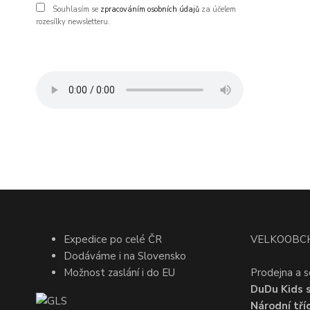
Souhlasím se
zpracováním osobních údajů
za účelem
rozesílky newsletteru.
Expedice po celé ČR
VELKOOBC
Dodáváme i na Slovensko
Možnost zaslání i do EU
Prodejna a s
DuDu Kids s.
Národní tří