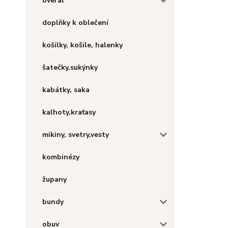
overal
doplňky k oblečení
košilky, košile, halenky
šatečky,sukýnky
kabátky, saka
kalhoty,kraťasy
mikiny, svetry,vesty
kombinézy
župany
bundy
obuv