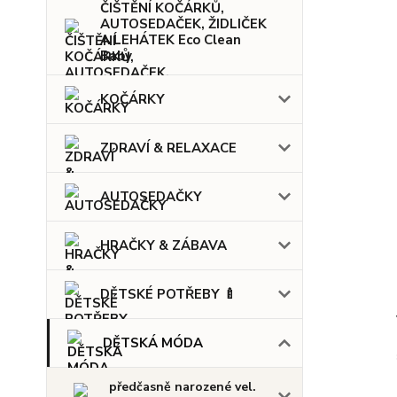
ČIŠTĚNÍ KOČÁRKŮ,
AUTOSEDAČEK, ŽIDLIČEK
A LEHÁTEK Eco Clean
Baby
KOČÁRKY
ZDRAVÍ & RELAXACE
AUTOSEDAČKY
HRAČKY & ZÁBAVA
DĚTSKÉ POTŘEBY 🍼
DĚTSKÁ MÓDA
předčasně narozené vel.