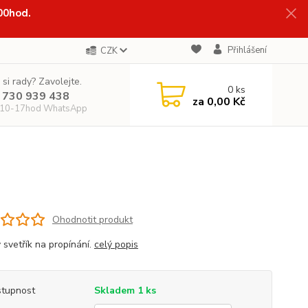
:00hod.
Přihlášení
CZK
 si rady? Zavolejte.
0
ks
 730 939 438
za
0,00 Kč
 10-17hod WhatsApp
Ohodnotit produkt
 svetřík na propínání.
celý popis
tupnost
Skladem 1 ks