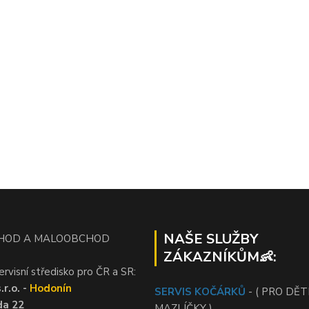
NAŠE SLUŽBY
HOD A MALOOBCHOD
ZÁKAZNÍKŮM👶:
ervisní středisko pro ČR a SR:
r.o. -
Hodonín
SERVIS KOČÁRKŮ
- ( PRO DĚTI
da 22
MAZLÍČKY )