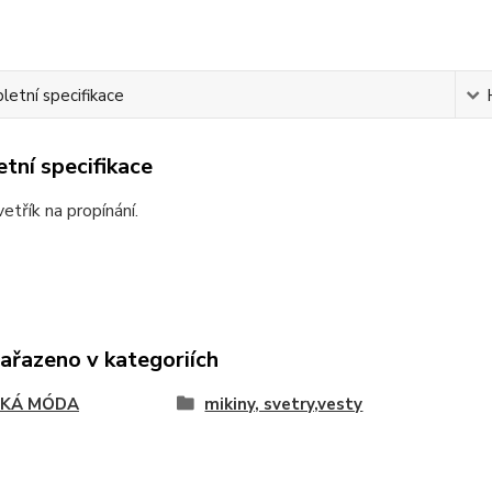
etní specifikace
tní specifikace
vetřík na propínání.
zařazeno v kategoriích
SKÁ MÓDA
mikiny, svetry,vesty