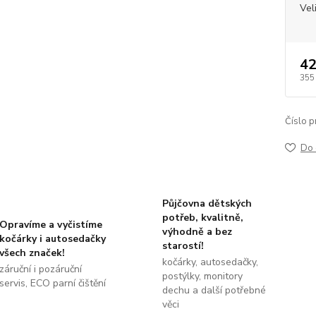
Vel
42
355
Číslo p
Do 
Půjčovna dětských
potřeb, kvalitně,
Opravíme a vyčistíme
výhodně a bez
kočárky i autosedačky
starostí!
všech značek!
kočárky, autosedačky,
záruční i pozáruční
postýlky, monitory
servis, ECO parní čištění
dechu a další potřebné
věci