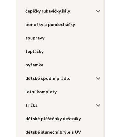
čepičky,rukavičky,šály
ponožky a punčocháčky
soupravy
tepláčky
pyžamka
dětské spodní prádlo
letní komplety
trička
dětské pláštěnky,deštníky
dětské sluneční brýle s UV