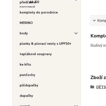
44 -50
komplety do porodnice
Kompl
MERINO
body
Komple
plavky & plovací vesty s UPF50+
Slušivý s
teplákové soupravy
ke křtu
punčochy
Zboží 
půldupačky
DĚT
dupačky