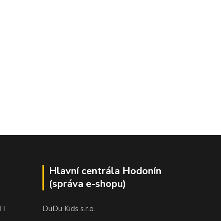
Hlavní centrála Hodonín
(správa e-shopu)
 I
DuDu Kids s.r.o.