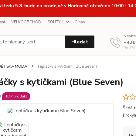
středu 5.8. bude na prodejně v Hodoníně otevřeno 10:00 - 14
ení
VELKOOBCHOD
SOUTĚŽ
O nás
Nevíte
Hledat
+420
Po-Pá
DĚTSKÁ MÓDA
Tepláčky s kytičkami (Blue Seven)
áčky s kytičkami (Blue Seven)
TOP produkt
Šedé t
široký
Dos