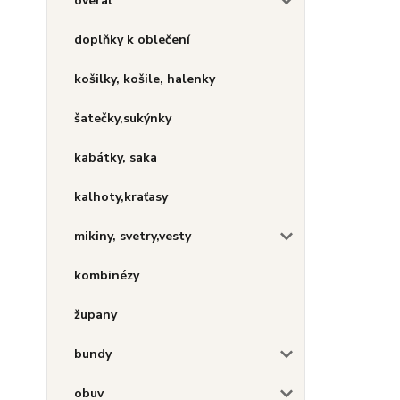
overal
doplňky k oblečení
košilky, košile, halenky
šatečky,sukýnky
kabátky, saka
kalhoty,kraťasy
mikiny, svetry,vesty
kombinézy
župany
bundy
obuv