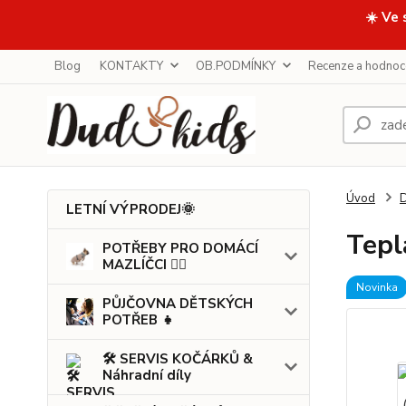
☀️ Ve 
Blog
KONTAKTY
OB.PODMÍNKY
Recenze a hodnoc
Úvod
LETNÍ VÝPRODEJ🌞
Tepl
POTŘEBY PRO DOMÁCÍ
MAZLÍČCI 🐕‍🦺
Novinka
PŮJČOVNA DĚTSKÝCH
POTŘEB 👧
🛠️ SERVIS KOČÁRKŮ &
Náhradní díly