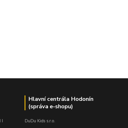
Hlavní centrála Hodonín
(správa e-shopu)
 I
DuDu Kids s.r.o.