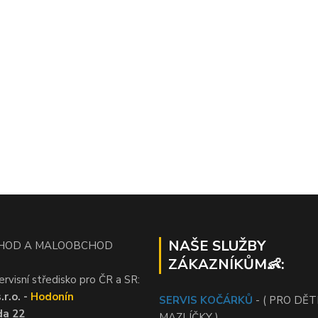
NAŠE SLUŽBY
HOD A MALOOBCHOD
ZÁKAZNÍKŮM👶:
ervisní středisko pro ČR a SR:
r.o. -
Hodonín
SERVIS KOČÁRKŮ
- ( PRO DĚTI
da 22
MAZLÍČKY )