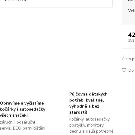
Vel
42
351
Číslo p
Do 
Půjčovna dětských
potřeb, kvalitně,
Opravíme a vyčistíme
výhodně a bez
kočárky i autosedačky
starostí!
všech značek!
kočárky, autosedačky,
záruční i pozáruční
postýlky, monitory
servis, ECO parní čištění
dechu a další potřebné