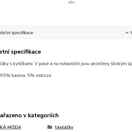
věci
etní specifikace
tní specifikace
áky s kytičkami. V pase a na nohavicích jsou ukončeny širokým ú
: 95% bavlna, 5% viskoza
zařazeno v kategoriích
SKÁ MÓDA
tepláčky