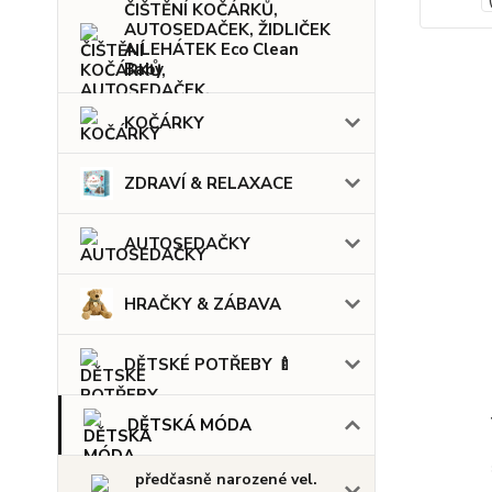
ČIŠTĚNÍ KOČÁRKŮ,
AUTOSEDAČEK, ŽIDLIČEK
A LEHÁTEK Eco Clean
Baby
KOČÁRKY
ZDRAVÍ & RELAXACE
AUTOSEDAČKY
HRAČKY & ZÁBAVA
DĚTSKÉ POTŘEBY 🍼
DĚTSKÁ MÓDA
předčasně narozené vel.