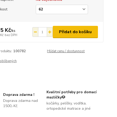
ikost
5 Kč
/
ks
Přidat do košíku
 Kč
bez DPH
roduktu:
100782
Hlídat cenu / dostupnost
oblíbených
Kvalitní potřeby pro domací
Doprava zdarma !
mazlíčky🐶
Doprava zdarma nad
kočárky, pelíšky, vodítka,
1500,-Kč.
ortopedické matrace a jiné