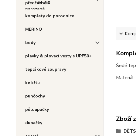
44 -50
komplety do porodnice
MERINO
Kompl
body
Komple
plavky & plovací vesty s UPF50+
Šedé tepl
teplákové soupravy
Materiál
ke křtu
punčochy
půldupačky
Zboží 
dupačky
DĚT