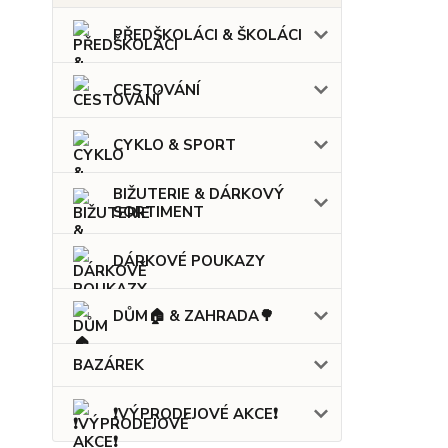
PŘEDŠKOLÁCI & ŠKOLÁCI
CESTOVÁNÍ
CYKLO & SPORT
BIŽUTERIE & DÁRKOVÝ
SORTIMENT
DÁRKOVÉ POUKAZY
DŮM🏠 & ZAHRADA🌳
BAZÁREK
❗VÝPRODEJOVÉ AKCE❗