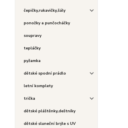
čepičky,rukavičky,šály
ponožky a punčocháčky
soupravy
tepláčky
pyžamka
dětské spodní prádlo
letní komplety
trička
dětské pláštěnky,deštníky
dětské sluneční brýle s UV