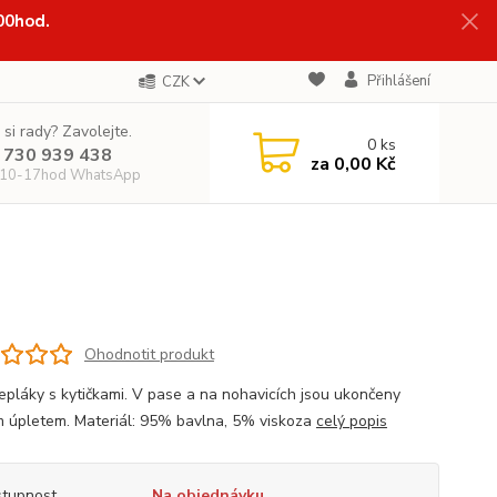
:00hod.
Přihlášení
CZK
 si rady? Zavolejte.
0
ks
 730 939 438
za
0,00 Kč
 10-17hod WhatsApp
Ohodnotit produkt
epláky s kytičkami. V pase a na nohavicích jsou ukončeny
m úpletem. Materiál: 95% bavlna, 5% viskoza
celý popis
tupnost
Na objednávku