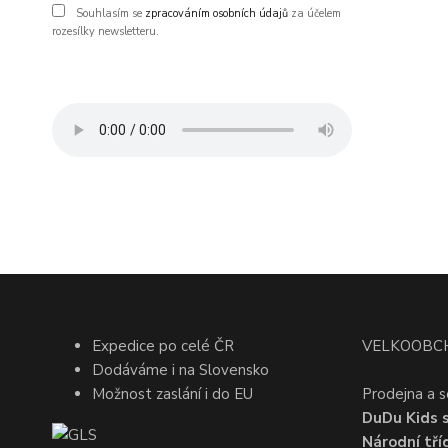
Souhlasím se
zpracováním osobních údajů
za účelem
rozesílky newsletteru.
Expedice po celé ČR
VELKOOBC
Dodáváme i na Slovensko
Možnost zaslání i do EU
Prodejna a s
DuDu Kids s.
Národní tří