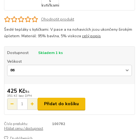
Ohodnotit produkt
Šedé tepláky s kytičkami. V pase a na nohavicích jsou ukončeny širokým
úpletem. Materiál: 95% bavlna, 5% viskoza
celý popis
Dostupnost
Skladem 1 ks
Velikost
425 Kč
/
ks
351 Kč
bez DPH
Přidat do košíku
Číslo produktu:
100782
Hlídat cenu / dostupnost
Do oblíbených