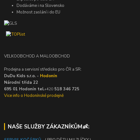
Dodáváme i na Slovensko
Možnost zaslání i do EU
VELKOOBCHOD A MALOOBCHOD
Prodejna a servisní středisko pro ČR a SR:
DuDu Kids s.r.o. -
Hodonín
Národní třída 22
695 01 Hodonín tel.
518 346 725
+420
Vice info o Hodonínské prodejně
NAŠE SLUŽBY ZÁKAZNÍKŮM👶:
SERVIS KOČÁRKŮ
- ( PRO DĚTI I MAZLÍČKY )