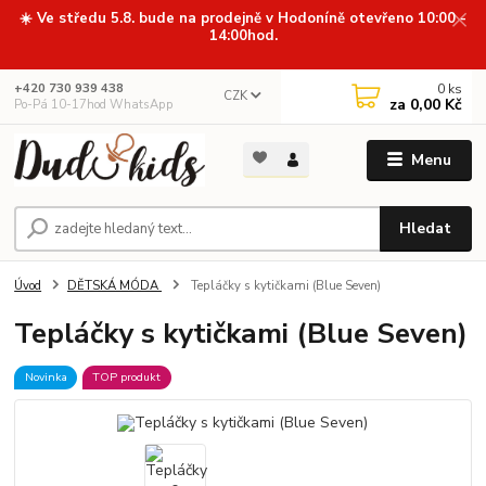
☀️ Ve středu 5.8. bude na prodejně v Hodoníně otevřeno 10:00 -
14:00hod.
0
ks
+420 730 939 438
CZK
za
0,00 Kč
Po-Pá 10-17hod WhatsApp
Menu
Hledat
Úvod
DĚTSKÁ MÓDA
Tepláčky s kytičkami (Blue Seven)
Tepláčky s kytičkami (Blue Seven)
Novinka
TOP produkt