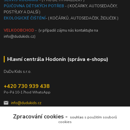
PŮJČOVNA DĚTSKÝCH POTŘEB
- ( KOČÁRKY, AUTOSEDAČKY,
POSTÝLKY A DALŠÍ )
EKOLOGICKÉ ČIŠTĚNÍ
- ( KOČÁRKŮ, AUTOSEDAČEK, ŽIDLIČEK )
VELKOOBCHOD
- (v případě zájmu nás kontaktujte na
info@dudukids.cz)
Hlavní centrála Hodonín (správa e-shopu)
DuDu Kids s.r.o.
+420 730 939 438
Po-Pá 10-17hod WhatsApp
info@dudukids.cz
Zpracování cookies -
souhlas
s použitím souborů
cookies