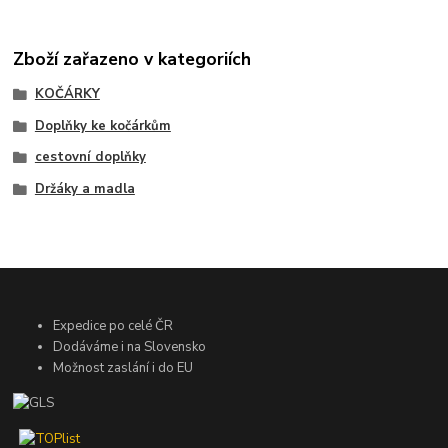
Zboží zařazeno v kategoriích
KOČÁRKY
Doplňky ke kočárkům
cestovní doplňky
Držáky a madla
Expedice po celé ČR
Dodáváme i na Slovensko
Možnost zaslání i do EU