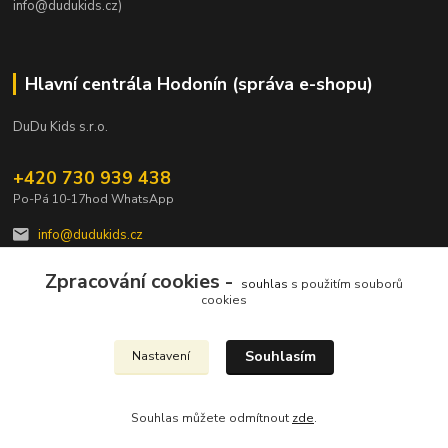
info@dudukids.cz)
Hlavní centrála Hodonín (správa e-shopu)
DuDu Kids s.r.o.
+420 730 939 438
Po-Pá 10-17hod WhatsApp
info@dudukids.cz
Zpracování cookies -
souhlas
s použitím souborů
cookies
Souhlasím
Nastavení
Upravit sběr cookies.
Souhlas můžete odmítnout
zde
.
Vytvořeno na
Eshop-rychle.cz