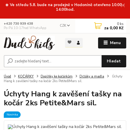
☀️ Ve středu 5.8. bude na prodejně v Hodoníně otevřeno 10:00 -
14:00hod.
0
ks
+420 730 939 438
CZK
za
0,00 Kč
Po-Pá 10-17hod WhatsApp
Menu
Hledat
Úvod
KOČÁRKY
Doplňky ke kočárkům
Držáky a madla
Úchyty
Hang k zavěšení tašky na kočár 2ks Petite&Mars sil.
Úchyty Hang k zavěšení tašky na
kočár 2ks Petite&Mars sil.
Novinka