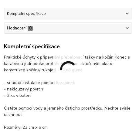
Kompletní specifikace
Hodnocení
0
Kompletní specifikace
Praktické úchyty k připevnění přebalovací tašky na kočár. Konec s
karabinou jednoduše protáhněte okem obtočeným okolo
konstrukce kočáru/ rukojeti. - Silná guma
- snadná instalace pomocí karabinek
- neklouzavý povrch
- 2 ks v balení
Čistěte pomocí vody a jemného čisticího prostředku. Nechte svisle
uschnout.
Rozměry: 23 cm x 6 cm