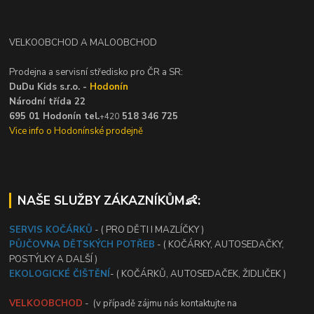
VELKOOBCHOD A MALOOBCHOD
Prodejna a servisní středisko pro ČR a SR:
DuDu Kids s.r.o. -
Hodonín
Národní třída 22
695 01 Hodonín tel.
518 346 725
+420
Vice info o Hodonínské prodejně
NAŠE SLUŽBY ZÁKAZNÍKŮM👶:
SERVIS KOČÁRKŮ
- ( PRO DĚTI I MAZLÍČKY )
PŮJČOVNA DĚTSKÝCH POTŘEB
- ( KOČÁRKY, AUTOSEDAČKY,
POSTÝLKY A DALŠÍ )
EKOLOGICKÉ ČIŠTĚNÍ
- ( KOČÁRKŮ, AUTOSEDAČEK, ŽIDLIČEK )
VELKOOBCHOD
- (v případě zájmu nás kontaktujte na