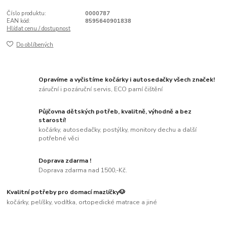
Číslo produktu:
0000787
EAN kód:
8595640901838
Hlídat cenu / dostupnost
Do oblíbených
Opravíme a vyčistíme kočárky i autosedačky všech značek!
záruční i pozáruční servis, ECO parní čištění
Půjčovna dětských potřeb, kvalitně, výhodně a bez
starostí!
kočárky, autosedačky, postýlky, monitory dechu a další
potřebné věci
Doprava zdarma !
Doprava zdarma nad 1500,-Kč.
Kvalitní potřeby pro domací mazlíčky🐶
kočárky, pelíšky, vodítka, ortopedické matrace a jiné