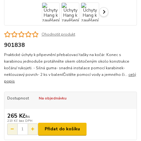
Ohodnotit produkt
901838
Praktické úchyty k připevnění přebalovací tašky na kočár. Konec s
karabinou jednoduše protáhněte okem obtočeným okolo konstrukce
kočáru/ rukojeti. - Silná guma- snadná instalace pomocí karabinek-
neklouzavý povrch- 2 ks v baleníČistěte pomocí vody a jemného či...
celý
popis
Dostupnost
Na objednávku
265 Kč
/
ks
219 Kč
bez DPH
Přidat do košíku