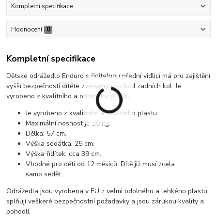
Kompletní specifikace
Hodnocení
0
Kompletní specifikace
Dětské odrážedlo Enduro s řiditelnou přední vidlicí má pro zajištění
vyšší bezpečnosti dítěte zvětšený rozchod zadních kol. Je
vyrobeno z kvalitního a odolného plastu.
Je vyrobeno z kvalitního a odolného plastu.
Maximální nosnost je 30 kg.
Dělka: 57 cm.
Výška sedátka: 25 cm.
Výška řídítek: cca 39 cm.
Vhodné pro děti od 12 měsíců. Dítě již musí zcela
samo sedět.
Odrážedla jsou vyrobena v EU z velmi odolného a lehkého plastu,
splňují veškeré bezpečnostní požadavky a jsou zárukou kvality a
pohodlí.