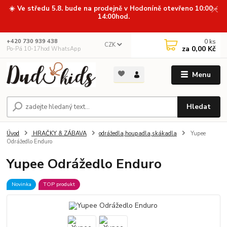
☀️ Ve středu 5.8. bude na prodejně v Hodoníně otevřeno 10:00 -
14:00hod.
0
ks
+420 730 939 438
CZK
za
0,00 Kč
Po-Pá 10-17hod WhatsApp
Menu
Hledat
Úvod
HRAČKY & ZÁBAVA
odrážedla,houpadla,skákadla
Yupee
Odrážedlo Enduro
Yupee Odrážedlo Enduro
Novinka
TOP produkt