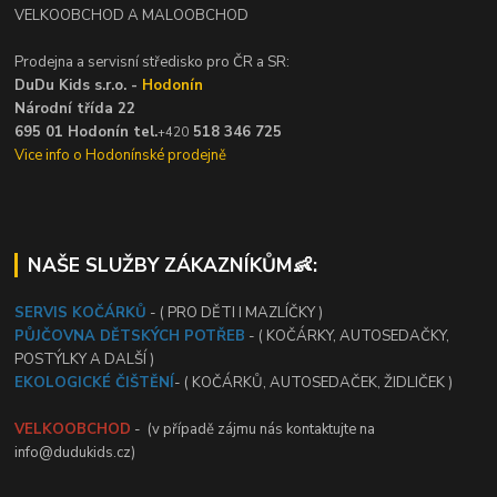
VELKOOBCHOD A MALOOBCHOD
Prodejna a servisní středisko pro ČR a SR:
DuDu Kids s.r.o. -
Hodonín
Národní třída 22
695 01 Hodonín tel.
518 346 725
+420
Vice info o Hodonínské prodejně
NAŠE SLUŽBY ZÁKAZNÍKŮM👶:
SERVIS KOČÁRKŮ
- ( PRO DĚTI I MAZLÍČKY )
PŮJČOVNA DĚTSKÝCH POTŘEB
- ( KOČÁRKY, AUTOSEDAČKY,
POSTÝLKY A DALŠÍ )
EKOLOGICKÉ ČIŠTĚNÍ
- ( KOČÁRKŮ, AUTOSEDAČEK, ŽIDLIČEK )
VELKOOBCHOD
- (v případě zájmu nás kontaktujte na
info@dudukids.cz)