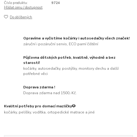
Číslo produktu:
9724
Hlídat cenu / dostupnost
Do oblíbených
Opravíme a vyčistíme kočárky i autosedačky všech značek!
záruční i pozáruční servis, ECO parní čištění
Půjčovna dětských potřeb, kvalitně, výhodně a bez
starostí!
kočárky, autosedačky, postýlky, monitory dechu a další
potřebné věci
Doprava zdarma !
Doprava zdarma nad 1500,-Kč.
Kvalitní potřeby pro domací mazlíčky🐶
kočárky, pelíšky, vodítka, ortopedické matrace a jiné