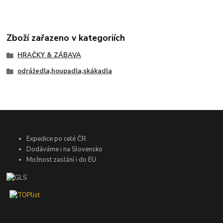
Zboží zařazeno v kategoriích
HRAČKY & ZÁBAVA
odrážedla,houpadla,skákadla
Expedice po celé ČR
Dodáváme i na Slovensko
Možnost zaslání i do EU