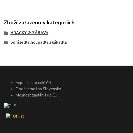
Zboží zařazeno v kategoriích
HRAČKY & ZÁBAVA
odrážedla,houpadla,skákadla
Expedice po celé ČR
Dodáváme i na Slovensko
Možnost zaslání i do EU