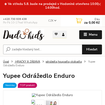
☀️ Ve středu 5.8. bude na prodejně v Hodoníně otevřeno 10:00 -
14:00hod.
0
ks
+420 730 939 438
CZK
za
0,00 Kč
Po-Pá 10-17hod WhatsApp
Menu
Hledat
Úvod
HRAČKY & ZÁBAVA
odrážedla,houpadla,skákadla
Yupee
Odrážedlo Enduro
Yupee Odrážedlo Enduro
Novinka
TOP produkt