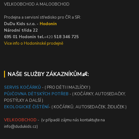
VELKOOBCHOD A MALOOBCHOD
Prodejna a servisní středisko pro ČR a SR:
DuDu Kids s.r.o. -
Hodonín
Národní třída 22
695 01 Hodonín tel.
518 346 725
+420
Vice info o Hodonínské prodejně
NAŠE SLUŽBY ZÁKAZNÍKŮM👶:
SERVIS KOČÁRKŮ
- ( PRO DĚTI I MAZLÍČKY )
PŮJČOVNA DĚTSKÝCH POTŘEB
- ( KOČÁRKY, AUTOSEDAČKY,
POSTÝLKY A DALŠÍ )
EKOLOGICKÉ ČIŠTĚNÍ
- ( KOČÁRKŮ, AUTOSEDAČEK, ŽIDLIČEK )
VELKOOBCHOD
- (v případě zájmu nás kontaktujte na
info@dudukids.cz)