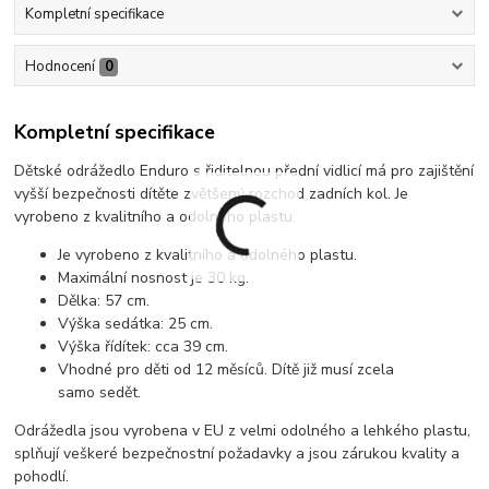
Kompletní specifikace
Hodnocení
0
Kompletní specifikace
Dětské odrážedlo Enduro s řiditelnou přední vidlicí má pro zajištění
vyšší bezpečnosti dítěte zvětšený rozchod zadních kol. Je
vyrobeno z kvalitního a odolného plastu.
Je vyrobeno z kvalitního a odolného plastu.
Maximální nosnost je 30 kg.
Dělka: 57 cm.
Výška sedátka: 25 cm.
Výška řídítek: cca 39 cm.
Vhodné pro děti od 12 měsíců. Dítě již musí zcela
samo sedět.
Odrážedla jsou vyrobena v EU z velmi odolného a lehkého plastu,
splňují veškeré bezpečnostní požadavky a jsou zárukou kvality a
pohodlí.