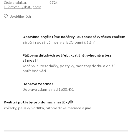
Číslo produktu:
9724
Hlídat cenu / dostupnost
Do oblíbených
Opravíme a vyčistíme kočárky i autosedačky všech značek!
záruční i pozáruční servis, ECO parní čištění
Půjčovna dětských potřeb, kvalitně, výhodně a bez
starostí!
kočárky, autosedačky, postýlky, monitory dechu a další
potřebné věci
Doprava zdarma !
Doprava zdarma nad 1500,-Kč.
Kvalitní potřeby pro domací mazlíčky🐶
kočárky, pelíšky, vodítka, ortopedické matrace a jiné