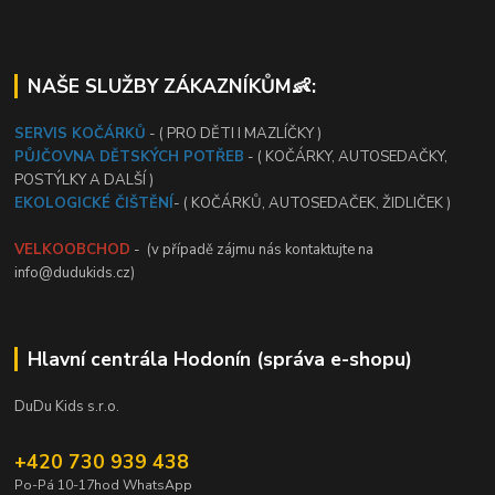
NAŠE SLUŽBY ZÁKAZNÍKŮM👶:
SERVIS KOČÁRKŮ
- ( PRO DĚTI I MAZLÍČKY )
PŮJČOVNA DĚTSKÝCH POTŘEB
- ( KOČÁRKY, AUTOSEDAČKY,
POSTÝLKY A DALŠÍ )
EKOLOGICKÉ ČIŠTĚNÍ
- ( KOČÁRKŮ, AUTOSEDAČEK, ŽIDLIČEK )
VELKOOBCHOD
- (v případě zájmu nás kontaktujte na
info@dudukids.cz)
Hlavní centrála Hodonín (správa e-shopu)
DuDu Kids s.r.o.
+420 730 939 438
Po-Pá 10-17hod WhatsApp