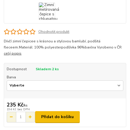
Ohodnotit produkt
Dívčí zimní čepicee s krásnou a stylovou bamlubí, podšitá
fleceem.Materiál: 100% polyesterpodšívka 96%bavlna Vyrobeno v ČR
celý popis
Dostupnost
Skladem 2 ks
Barva
235 Kč
/
ks
194 Kč
bez DPH
Přidat do košíku