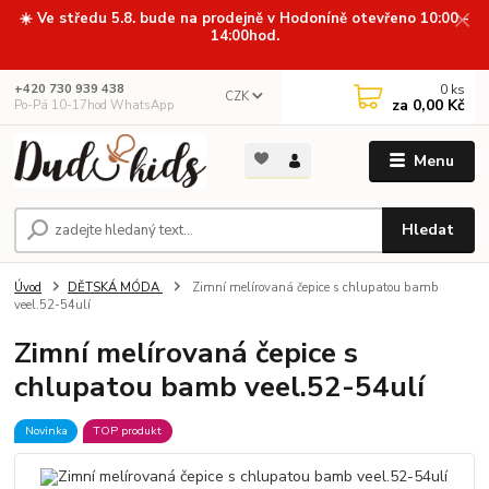
☀️ Ve středu 5.8. bude na prodejně v Hodoníně otevřeno 10:00 -
14:00hod.
0
ks
+420 730 939 438
CZK
za
0,00 Kč
Po-Pá 10-17hod WhatsApp
Menu
Hledat
Úvod
DĚTSKÁ MÓDA
Zimní melírovaná čepice s chlupatou bamb
veel.52-54ulí
Zimní melírovaná čepice s
chlupatou bamb veel.52-54ulí
Novinka
TOP produkt