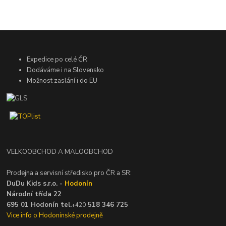
Expedice po celé ČR
Dodáváme i na Slovensko
Možnost zaslání i do EU
VELKOOBCHOD A MALOOBCHOD
Prodejna a servisní středisko pro ČR a SR:
DuDu Kids s.r.o. -
Hodonín
Národní třída 22
695 01 Hodonín tel.
518 346 725
+420
Vice info o Hodonínské prodejně