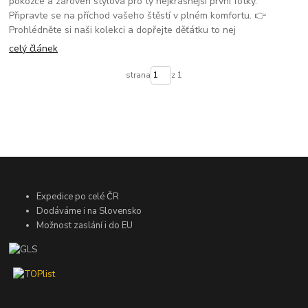
pokožce a zároveň stylová pro ty nejkrásnější první fotky.
Připravte se na příchod vašeho štěstí v plném komfortu. 👉
Prohlédněte si naši kolekci a dopřejte děťátku to nej
celý článek
strana
z 1
Expedice po celé ČR
Dodáváme i na Slovensko
Možnost zaslání i do EU