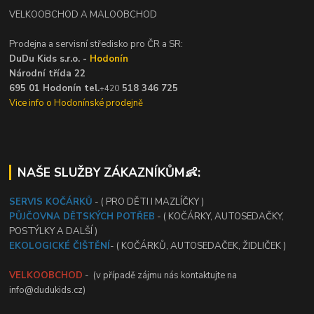
VELKOOBCHOD A MALOOBCHOD
Prodejna a servisní středisko pro ČR a SR:
DuDu Kids s.r.o. -
Hodonín
Národní třída 22
695 01 Hodonín tel.
518 346 725
+420
Vice info o Hodonínské prodejně
NAŠE SLUŽBY ZÁKAZNÍKŮM👶:
SERVIS KOČÁRKŮ
- ( PRO DĚTI I MAZLÍČKY )
PŮJČOVNA DĚTSKÝCH POTŘEB
- ( KOČÁRKY, AUTOSEDAČKY,
POSTÝLKY A DALŠÍ )
EKOLOGICKÉ ČIŠTĚNÍ
- ( KOČÁRKŮ, AUTOSEDAČEK, ŽIDLIČEK )
VELKOOBCHOD
- (v případě zájmu nás kontaktujte na
info@dudukids.cz)