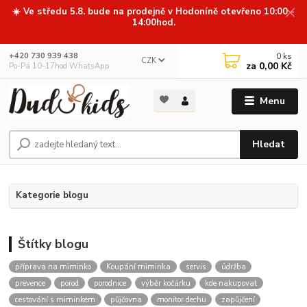
☀️ Ve středu 5.8. bude na prodejně v Hodoníně otevřeno 10:00 -
14:00hod.
0
ks
+420 730 939 438
CZK
za
0,00 Kč
Po-Pá 10-17hod WhatsApp
Menu
Hledat
Kategorie blogu
Štítky blogu
příprava na miminko
Koupání miminka
servis
údržba
prevence
porod
porodnice
výběr kočárku
kde nakupovat
cestování s miminkem
půjčovna
monitor dechu
zapůjčení