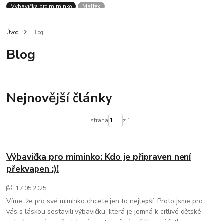
Vybavička pro miminko
Maltex
Úvod
Blog
Blog
Nejnovější články
strana
z 1
Výbavička pro miminko: Kdo je připraven není
překvapen :)!
17
.
05
.
2025
Víme, že pro své miminko chcete jen to nejlepší. Proto jsme pro
vás s láskou sestavili výbavičku, která je jemná k citlivé dětské