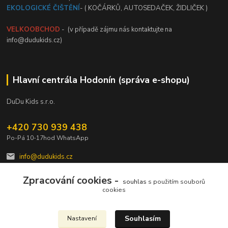
EKOLOGICKÉ ČIŠTĚNÍ
- ( KOČÁRKŮ, AUTOSEDAČEK, ŽIDLIČEK )
VELKOOBCHOD
- (v případě zájmu nás kontaktujte na
info@dudukids.cz)
Hlavní centrála Hodonín (správa e-shopu)
DuDu Kids s.r.o.
+420 730 939 438
Po-Pá 10-17hod WhatsApp
info@dudukids.cz
Zpracování cookies -
souhlas
s použitím souborů
cookies
Souhlasím
Nastavení