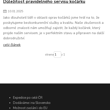
Důležitost pravidelného servisu kočárku
10
.
01
.
2025
Jako dlouholetí lídři v oblasti oprav kočárků jsme hrdí na to, že
poskytujeme bezkonkurenční služby a kvalitu. Naše zkušenosti a
odborné znalosti nám umožňují zajistit, že každý kočárek, který
projde naším servisem, je v perfektním stavu a připraven na další
dobrodružství.
celý článek
strana
z 1
Expedice po celé ČR
Dodáváme i na Slovensko
Možnost zaslání i do EU