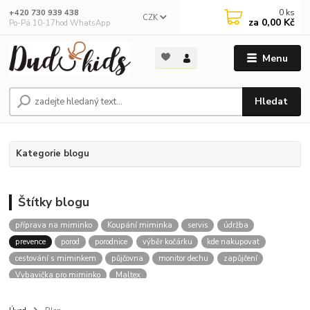
0
ks
+420 730 939 438
CZK
za
0,00 Kč
Po-Pá 10-17hod WhatsApp
Menu
Hledat
Kategorie blogu
Štítky blogu
příprava na miminko
Koupání miminka
servis
údržba
prevence
porod
porodnice
výběr kočárku
kde nakupovat
cestování s miminkem
půjčovna
monitor dechu
zapůjčení
Vybavička pro miminko
Maltex