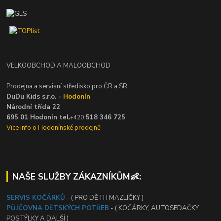
VELKOOBCHOD A MALOOBCHOD
Prodejna a servisní středisko pro ČR a SR:
DuDu Kids s.r.o. -
Hodonín
Národní třída 22
695 01 Hodonín tel.
518 346 725
+420
Vice info o Hodonínské prodejně
NAŠE SLUŽBY ZÁKAZNÍKŮM👶:
SERVIS KOČÁRKŮ
- ( PRO DĚTI I MAZLÍČKY )
PŮJČOVNA DĚTSKÝCH POTŘEB
- ( KOČÁRKY, AUTOSEDAČKY,
POSTÝLKY A DALŠÍ )