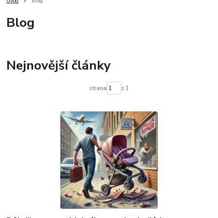
Úvod
Blog
Blog
Nejnovější články
strana
z 1