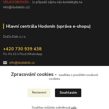
VELKOOBCHOD
- (v případě zájmu nás kontaktujte na
info@dudukids.cz)
Hlavní centrála Hodonín (správa e-shopu)
DuDu Kids s.r.o.
+420 730 939 438
Po-Pá 10-17hod WhatsApp
info@dudukids.cz
Zpracování cookies -
souhlas
s použitím souborů
cookies
Souhlasím
Nastavení
Upravit sběr cookies.
Souhlas můžete odmítnout
zde
.