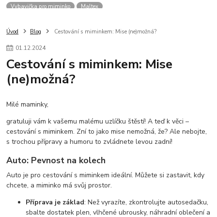
Vybavička pro miminko
Maltex
Úvod
Blog
Cestování s miminkem: Mise (ne)možná?
01
.
12
.
2024
Cestování s miminkem: Mise
(ne)možná?
Milé maminky,
gratuluji vám k vašemu malému uzlíčku štěstí! A teď k věci –
cestování s miminkem. Zní to jako mise nemožná, že? Ale nebojte,
s trochou přípravy a humoru to zvládnete levou zadní!
Auto: Pevnost na kolech
Auto je pro cestování s miminkem ideální. Můžete si zastavit, kdy
chcete, a miminko má svůj prostor.
Příprava je základ
: Než vyrazíte, zkontrolujte autosedačku,
sbalte dostatek plen, vlhčené ubrousky, náhradní oblečení a