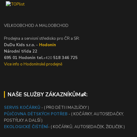
VELKOOBCHOD A MALOOBCHOD
Prodejna a servisní středisko pro ČR a SR:
DuDu Kids s.r.o. -
Hodonín
Národní třída 22
695 01 Hodonín tel.
518 346 725
+420
Vice info o Hodonínské prodejně
NAŠE SLUŽBY ZÁKAZNÍKŮM👶:
SERVIS KOČÁRKŮ
- ( PRO DĚTI I MAZLÍČKY )
PŮJČOVNA DĚTSKÝCH POTŘEB
- ( KOČÁRKY, AUTOSEDAČKY,
POSTÝLKY A DALŠÍ )
EKOLOGICKÉ ČIŠTĚNÍ
- ( KOČÁRKŮ, AUTOSEDAČEK, ŽIDLIČEK )