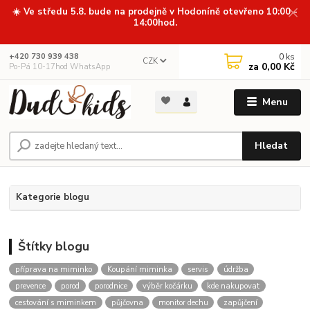
☀️ Ve středu 5.8. bude na prodejně v Hodoníně otevřeno 10:00 -
14:00hod.
0
ks
+420 730 939 438
CZK
za
0,00 Kč
Po-Pá 10-17hod WhatsApp
Menu
Hledat
Kategorie blogu
Štítky blogu
příprava na miminko
Koupání miminka
servis
údržba
prevence
porod
porodnice
výběr kočárku
kde nakupovat
cestování s miminkem
půjčovna
monitor dechu
zapůjčení