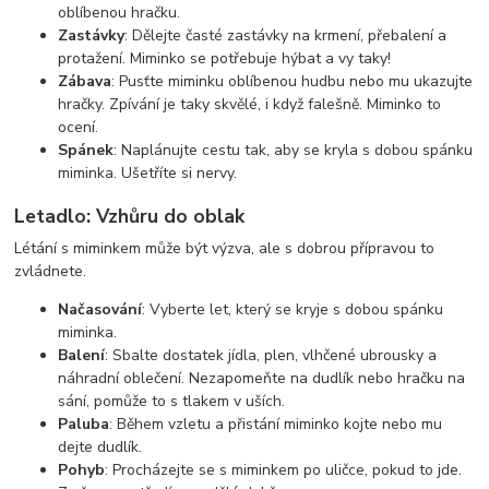
oblíbenou hračku.
Zastávky
: Dělejte časté zastávky na krmení, přebalení a
protažení. Miminko se potřebuje hýbat a vy taky!
Zábava
: Pusťte miminku oblíbenou hudbu nebo mu ukazujte
hračky. Zpívání je taky skvělé, i když falešně. Miminko to
ocení.
Spánek
: Naplánujte cestu tak, aby se kryla s dobou spánku
miminka. Ušetříte si nervy.
Letadlo: Vzhůru do oblak
Létání s miminkem může být výzva, ale s dobrou přípravou to
zvládnete.
Načasování
: Vyberte let, který se kryje s dobou spánku
miminka.
Balení
: Sbalte dostatek jídla, plen, vlhčené ubrousky a
náhradní oblečení. Nezapomeňte na dudlík nebo hračku na
sání, pomůže to s tlakem v uších.
Paluba
: Během vzletu a přistání miminko kojte nebo mu
dejte dudlík.
Pohyb
: Procházejte se s miminkem po uličce, pokud to jde.