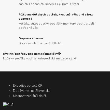
záruční i pozáruční servis, ECO parní čištění
Půjčovna dětských potřeb, kvalitně, výhodně a bez
starostí!
kočárky, autosedačky, postýlky, monitory dechu a další
potřebné věci
Doprava zdarma !
Doprava zdarma nad 1500,-Kč.
Kvalitní potřeby pro domací mazlíčky🐶
kočárky, pelíšky, vodítka, ortopedické matrace a jiné
Expedice po celé ČR
Dodáváme i na Slovensko
Možnost zaslání i do EU