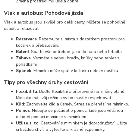
Změna prostředí mu udělá dobře.
Vlak a autobus: Pohodová jízda
Vlak a autobus jsou skvělé pro delší cesty. Můžete se pohodlně
usadit a relaxovat.
Rezervace
: Rezervujte si místa s dostatkem prostoru pro
kočárek a přebalování.
Balení
: Sbalte vše potřebné, jako do auta nebo letadla.
Zábava
: Vezměte s sebou hračky, knížky nebo tablet s
pohádkami.
Spánek
: Miminko může spát v kočárku nebo v nosítku.
Tipy pro všechny druhy cestování
Flexibilita
: Buďte flexibilní a připravené na změny plánů.
Miminko má svůj režim a vy ho musíte respektovat.
Klid
: Zachovejte klid a úsměv. Stres se přenáší na miminko.
Pomoc
: Nebojte se požádat o pomoc. Lidé jsou většinou
ochotní pomoci mamince s miminkem.
Užijte si to
: Cestování s miminkem je dobrodružství. Užijte
si každou chvíli a vytvořte si krásné vzpomínky.