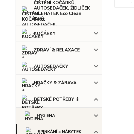
ČIŠTĚNÍ KOČÁRKŮ,
AUTOSEDAČEK, ŽIDLIČEK
A LEHÁTEK Eco Clean
Baby
KOČÁRKY
ZDRAVÍ & RELAXACE
AUTOSEDAČKY
HRAČKY & ZÁBAVA
DĚTSKÉ POTŘEBY 🍼
HYGIENA
SPINKÁNÍ a NÁBYTEK