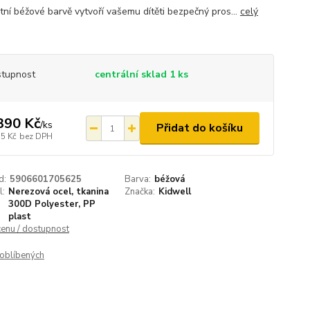
tní béžové barvě vytvoří vašemu dítěti bezpečný pros...
celý
tupnost
centrální sklad 1 ks
390 Kč
/
ks
Přidat do košíku
75 Kč
bez DPH
d:
5906601705625
Barva:
béžová
l:
Nerezová ocel, tkanina
Značka:
Kidwell
300D Polyester, PP
plast
cenu / dostupnost
oblíbených