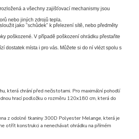
a rozložená a všechny zajišťovací mechanismy jsou
rů nebo jiných zdrojů tepla.
sloužit jako "schůdek" k přelezení sítě, nebo předměty
ubky poškozené. V případě poškození ohrádku přestaňte
dostatek místa i pro vás. Můžete si do ní vlézt spolu s
u, která chrání před nečistotami. Pro maximální pohodlí
odnou hrací podložku o rozměru 120x180 cm, která do
ena z odolné tkaniny 300D Polyester Melange, která je
eme otřít konstrukci a nenechávat ohrádku na přímém