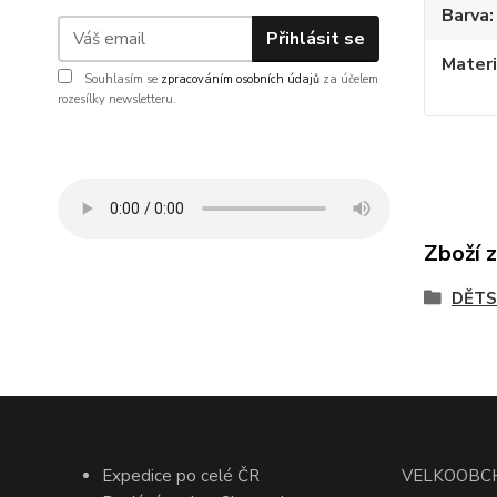
Barva
Přihlásit se
Materi
Souhlasím se
zpracováním osobních údajů
za účelem
rozesílky newsletteru.
Zboží 
DĚTS
Expedice po celé ČR
VELKOOBC