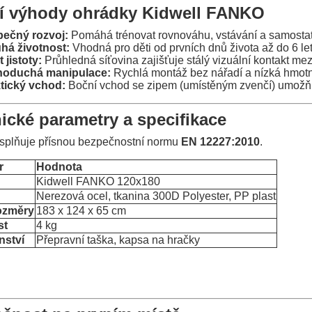
í výhody ohrádky Kidwell FANKO
ečný rozvoj:
Pomáhá trénovat rovnováhu, vstávání a samosta
há životnost:
Vhodná pro děti od prvních dnů života až do 6 let
 jistoty:
Průhledná síťovina zajišťuje stálý vizuální kontakt mez
noduchá manipulace:
Rychlá montáž bez nářadí a nízká hmotn
tický vchod:
Boční vchod se zipem (umístěným zvenčí) umožňu
ické parametry a specifikace
splňuje přísnou bezpečnostní normu
EN 12227:2010
.
r
Hodnota
Kidwell FANKO 120x180
Nerezová ocel, tkanina 300D Polyester, PP plast
rozměry
183 x 124 x 65 cm
st
4 kg
nství
Přepravní taška, kapsa na hračky