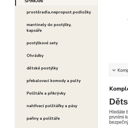
prostěradla,nepropust.podložky
mantinely do postýlky,
kapsáře
postýlkové sety
Ohrádky
dětské postýlky
Kompl
přebalovací komody a pulty
Komple
Polštáře a přikrývky
Děts
nahřívací polštářky a pásy
Hledáte b
prvními k
peřiny a polštáře
bezpečný 