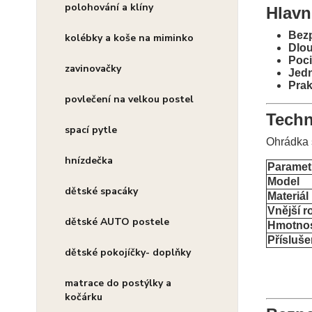
polohování a klíny
Hlavn
Bezp
kolébky a koše na miminko
Dlou
Pocit
zavinovačky
Jed
Prak
povlečení na velkou postel
Techn
spací pytle
Ohrádka 
hnízdečka
Paramet
Model
dětské spacáky
Materiál
Vnější 
dětské AUTO postele
Hmotno
Přísluše
dětské pokojíčky- doplňky
matrace do postýlky a
kočárku