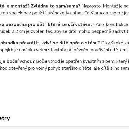
itá je montáž? Zvládnu to sám/sama?
Naprosto! Montáž je nav
 do spojek bez použití jakéhokoliv nářadí. Celý proces zabere jen
ka bezpečná pro děti, které se učí vstávat?
Ano, konstrukce j
ubek 2,2 cm je zvolen tak, aby se dítě mohlo bezpečně zachytit a
ohrádka převrátit, když se dítě opře o stěnu?
Díky široké z
spojích je ohrádka velmi stabilní a při běžném používání dítětem je
uje boční vchod?
Boční vchod je opatřen kvalitním zipem, který 
hod otevřený pro volný pohyb staršího dítěte, ale dítě si ho sa
etry