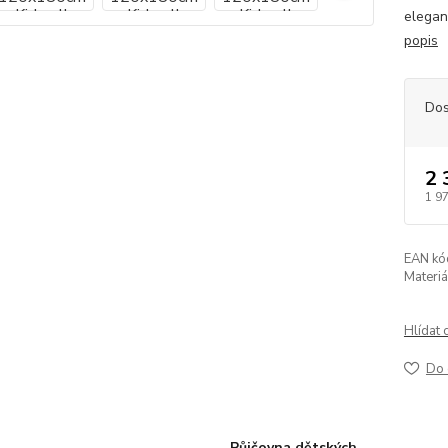
elegan
popis
Dos
2 
1 9
EAN kó
Materiá
Hlídat 
Do 
Půjčovna dětských