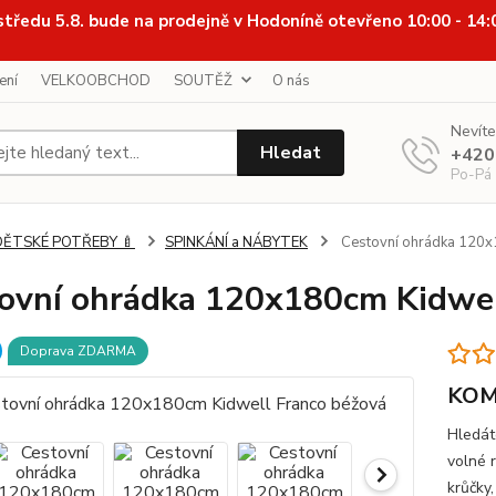
středu 5.8. bude na prodejně v Hodoníně otevřeno 10:00 - 14
ení
VELKOOBCHOD
SOUTĚŽ
O nás
Nevíte
Hledat
+420
Po-Pá
DĚTSKÉ POTŘEBY 🍼
SPINKÁNÍ a NÁBYTEK
Cestovní ohrádka 120x
ovní ohrádka 120x180cm Kidwel
Doprava ZDARMA
KOM
Hledát
volné 
krůčky