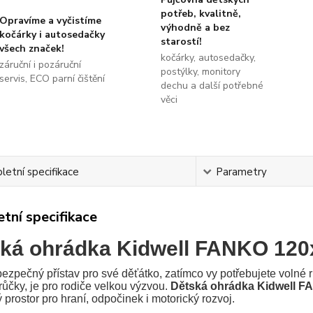
potřeb, kvalitně,
Opravíme a vyčistíme
výhodně a bez
kočárky i autosedačky
starostí!
všech značek!
kočárky, autosedačky,
záruční i pozáruční
postýlky, monitory
servis, ECO parní čištění
dechu a další potřebné
věci
etní specifikace
Parametry
tní specifikace
ká ohrádka Kidwell FANKO 120
ezpečný přístav pro své děťátko, zatímco vy potřebujete volné 
růčky, je pro rodiče velkou výzvou.
Dětská ohrádka Kidwell 
prostor pro hraní, odpočinek i motorický rozvoj.