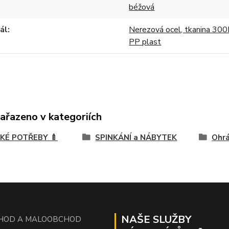
béžová
ál
Nerezová ocel, tkanina 300
PP plast
zařazeno v kategoriích
KÉ POTŘEBY 🍼
SPINKÁNÍ a NÁBYTEK
Ohr
NAŠE SLUŽBY
HOD A MALOOBCHOD