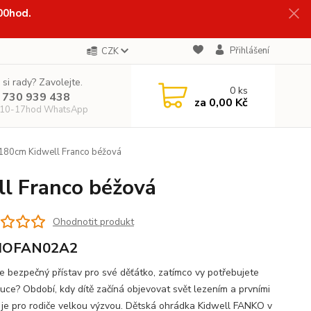
:00hod.
Přihlášení
CZK
 si rady? Zavolejte.
0
ks
 730 939 438
za
0,00 Kč
 10-17hod WhatsApp
180cm Kidwell Franco béžová
l Franco béžová
Ohodnotit produkt
OFAN02A2
e bezpečný přístav pro své děťátko, zatímco vy potřebujete
ruce? Období, kdy dítě začíná objevovat svět lezením a prvními
, je pro rodiče velkou výzvou. Dětská ohrádka Kidwell FANKO v