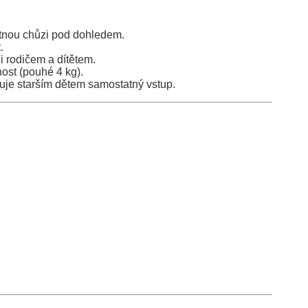
tnou chůzi pod dohledem.
.
i rodičem a dítětem.
ost (pouhé 4 kg).
je starším dětem samostatný vstup.