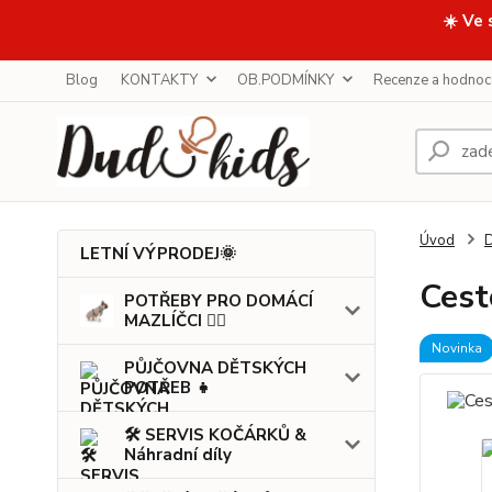
☀️ Ve 
Blog
KONTAKTY
OB.PODMÍNKY
Recenze a hodnoc
Úvod
LETNÍ VÝPRODEJ🌞
Cest
POTŘEBY PRO DOMÁCÍ
MAZLÍČCI 🐕‍🦺
Novinka
PŮJČOVNA DĚTSKÝCH
POTŘEB 👧
🛠️ SERVIS KOČÁRKŮ &
Náhradní díly