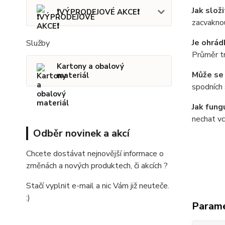
Jak slož
❗VÝPRODEJOVÉ AKCE❗
zacvaknou
Je ohrád
Služby
Průměr tr
Kartony a obalový
Může se 
materiál
spodních 
Jak fung
nechat vc
Odběr novinek a akcí
Chcete dostávat nejnovější informace o
změnách a nových produktech, či akcích ?
Stačí vyplnit e-mail a nic Vám již neuteče.
:)
Param