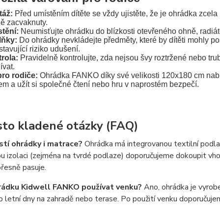
táž:
Před umístěním dítěte se vždy ujistěte, že je ohrádka zcel
ě zacvaknuty.
tění:
Neumisťujte ohrádku do blízkosti otevřeného ohně, radiáto
lňky:
Do ohrádky nevkládejte předměty, které by dítěti mohly po
tavující riziko udušení.
rola:
Pravidelně kontrolujte, zda nejsou švy roztržené nebo tr
ívat.
pro rodiče:
Ohrádka FANKO díky své velikosti 120x180 cm nabízí 
tem a užít si společné čtení nebo hru v naprostém bezpečí.
sto kladené otázky (FAQ)
stí ohrádky i matrace?
Ohrádka má integrovanou textilní podlah
ou izolaci (zejména na tvrdé podlaze) doporučujeme dokoupit vh
řesně pasuje.
rádku Kidwell FANKO používat venku?
Ano, ohrádka je vyrob
ro letní dny na zahradě nebo terase. Po použití venku doporučuj