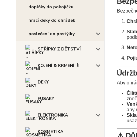
Bezpe
doplňky do pokojíčku
Bezpečnos
hrací deky do ohrádek
Chrá
Stabi
povlečení do postýlky
podl
Neto
STŘÍPKY Z DĚTSTVÍ
Poji
KOJENÍ & KRMENÍ 🍼
Údržb
DEKY
Aby ohrád
Čišt
FUSAKY
zneč
Venk
aby 
ELEKTRONIKA
Skla
usaz
KOSMETIKA
⚠️ Dů