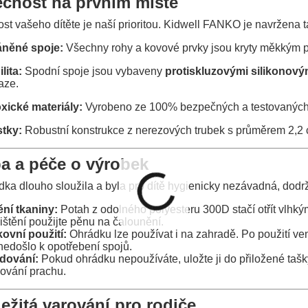
čnost na prvním místě
t vašeho dítěte je naší prioritou. Kidwell FANKO je navržena ta
něné spoje:
Všechny rohy a kovové prvky jsou kryty měkkým
lita:
Spodní spoje jsou vybaveny
protiskluzovými silikonový
aze.
xické materiály:
Vyrobeno ze 100% bezpečných a testovaných 
stky:
Robustní konstrukce z nerezových trubek s průměrem 2,2 cm
a a péče o výrobek
ka dlouho sloužila a byla pro dítě hygienicky nezávadná, dodrž
ění tkaniny:
Potah z odolného polyesteru 300D stačí otřít vlh
ištění použijte pěnu na čalounění.
ovní použití:
Ohrádku lze používat i na zahradě. Po použití ven
nedošlo k opotřebení spojů.
dování:
Pokud ohrádku nepoužíváte, uložte ji do přiložené tašk
ování prachu.
ležitá varování pro rodiče