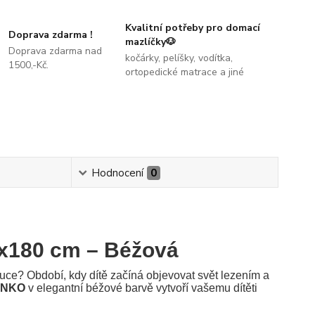
Kvalitní potřeby pro domací
Doprava zdarma !
mazlíčky🐶
Doprava zdarma nad
kočárky, pelíšky, vodítka,
1500,-Kč.
ortopedické matrace a jiné
Hodnocení
0
x180 cm – Béžová
ruce? Období, kdy dítě začíná objevovat svět lezením a
FANKO
v elegantní béžové barvě vytvoří vašemu dítěti