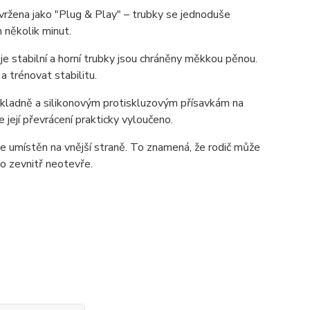
ržena jako "Plug & Play" – trubky se jednoduše
 několik minut.
e stabilní a horní trubky jsou chráněny měkkou pěnou.
 trénovat stabilitu.
ákladně a silikonovým protiskluzovým přísavkám na
 její převrácení prakticky vyloučeno.
je umístěn na vnější straně. To znamená, že rodič může
mo zevnitř neotevře.