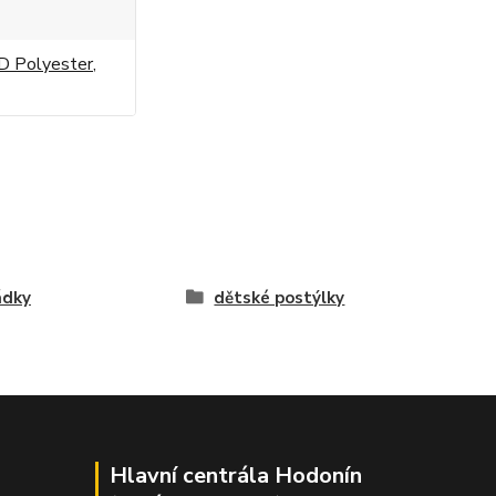
D Polyester,
ádky
dětské postýlky
Hlavní centrála Hodonín