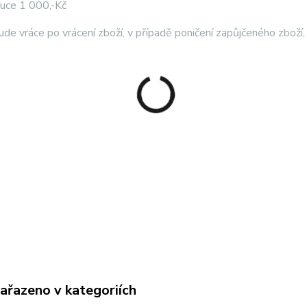
auce 1 000,-Kč
ude vráce po vrácení zboží, v případě poničení zapůjčeného zboží
zařazeno v kategoriích