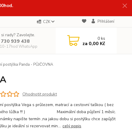
:00hod.
Přihlášení
CZK
 si rady? Zavolejte.
0
ks
 730 939 438
za
0,00 Kč
 10-17hod WhatsApp
í postýlka Panda - PŮJČOVNA
NA
Ohodnotit produkt
ní postýlka Vega s průlezem, matrací a cestovní taškou ( bez
vného lůžka !!! ) Maximální doba půjčení 1 měsíc.
námky napište termín ,na jakou dobu si postýlku chce zapůjčit
týlku je ideální si rezervovat min....
celý popis