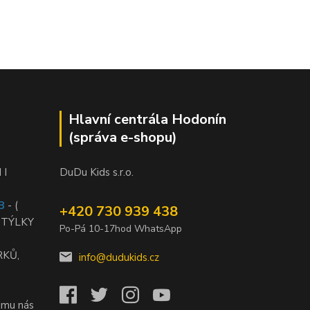
Hlavní centrála Hodonín
(správa e-shopu)
 I
DuDu Kids s.r.o.
B
- (
+420 730 939 438
STÝLKY
Po-Pá 10-17hod WhatsApp
RKŮ,
info@dudukids.cz
jmu nás