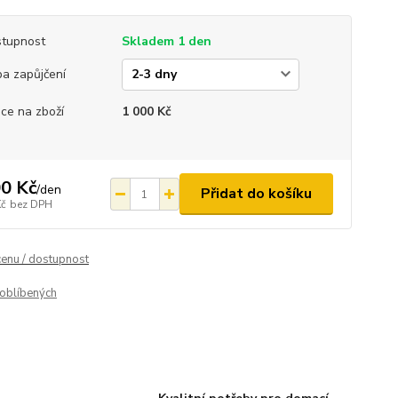
tupnost
Skladem 1 den
a zapůjčení
ce na zboží
1 000 Kč
0 Kč
/
den
Přidat do košíku
Kč
bez DPH
cenu / dostupnost
oblíbených