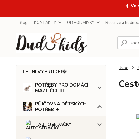
☀️ Ve 
Blog
KONTAKTY
OB.PODMÍNKY
Recenze a hodnoc
Úvod
LETNÍ VÝPRODEJ🌞
Cest
POTŘEBY PRO DOMÁCÍ
MAZLÍČCI 🐕‍🦺
PŮJČOVNA DĚTSKÝCH
POTŘEB 👧
AUTOSEDAČKY