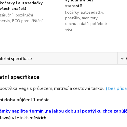
výhodně a bez
kočárky i autosedačky
starostí!
všech značek!
kočárky, autosedačky,
záruční i pozáruční
postýlky, monitory
servis, ECO parní čištění
dechu a další potřebné
věci
etní specifikace
tní specifikace
postýlka Vega s průlezem, matrací a cestovní taškou
( bez přída
í doba půjčení 1 měsíc.
mky napište termín ,na jakou dobu si postýlku chce zapůjči
avně v letních měsících.