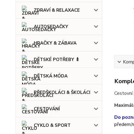
ZDRAVÍ & RELAXACE
AUTOSEDAČKY
HRAČKY & ZÁBAVA
DĚTSKÉ POTŘEBY 🍼
Kompl
DĚTSKÁ MÓDA
Komple
PŘEDŠKOLÁCI & ŠKOLÁCI
Cestovní 
Maximáln
CESTOVÁNÍ
Do pozná
předem,hl
CYKLO & SPORT