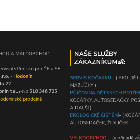
NAŠE SLUŽBY
HOD A MALOOBCHOD
ZÁKAZNÍKŮM👶:
ervisní středisko pro ČR a SR:
r.o. -
Hodonín
SERVIS KOČÁRKŮ
- ( PRO DĚTI
da 22
MAZLÍČKY )
nín tel.
518 346 725
+420
PŮJČOVNA DĚTSKÝCH POTŘE
Hodonínské prodejně
KOČÁRKY, AUTOSEDAČKY, PO
A DALŠÍ )
EKOLOGICKÉ ČIŠTĚNÍ
- ( KOČÁ
AUTOSEDAČEK, ŽIDLIČEK )
VELKOOBCHOD
- (v případě zá