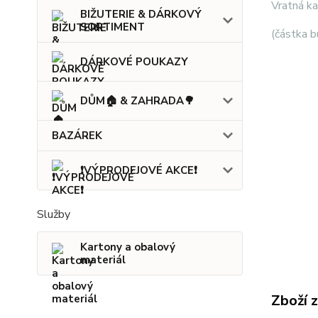
Vratná k
BIŽUTERIE & DÁRKOVÝ
SORTIMENT
(částka b
DÁRKOVÉ POUKAZY
DŮM🏠 & ZAHRADA🌳
BAZÁREK
❗VÝPRODEJOVÉ AKCE❗
Služby
Kartony a obalový
materiál
Zboží 