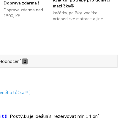
Kvalitní potřeby pro domací
Doprava zdarma !
mazlíčky🐶
Doprava zdarma nad
kočárky, pelíšky, vodítka,
1500,-Kč.
ortopedické matrace a jiné
Hodnocení
0
vného lůžka !!! )
t !!!
Postýlku je ideální si rezervovat min.14 dní