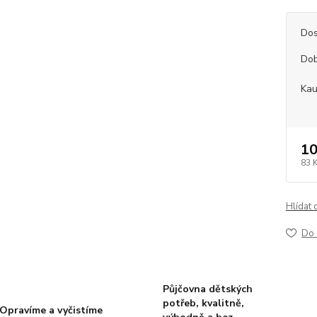
Dos
Dob
Kau
10
83 
Hlídat 
Do 
Půjčovna dětských
potřeb, kvalitně,
Opravíme a vyčistíme