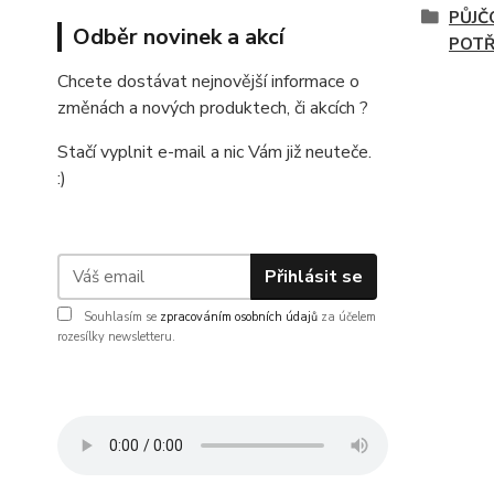
PŮJČ
Odběr novinek a akcí
POTŘ
Chcete dostávat nejnovější informace o
změnách a nových produktech, či akcích ?
Stačí vyplnit e-mail a nic Vám již neuteče.
:)
Přihlásit se
Souhlasím se
zpracováním osobních údajů
za účelem
rozesílky newsletteru.