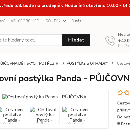
středu 5.8. bude na prodejně v Hodoníně otevřeno 10:00 - 14
ení
VELKOOBCHOD
SOUTĚŽ
O nás
Nevíte
Hledat
+420
Po-Pá
PŮJČOVNA DĚTSKÝCH POTŘEB 👧
POSTÝLKY & OHRÁDKY
Cestovn
ovní postýlka Panda - PŮJČOV
Cestov
přída
Do poz
!!! Pos