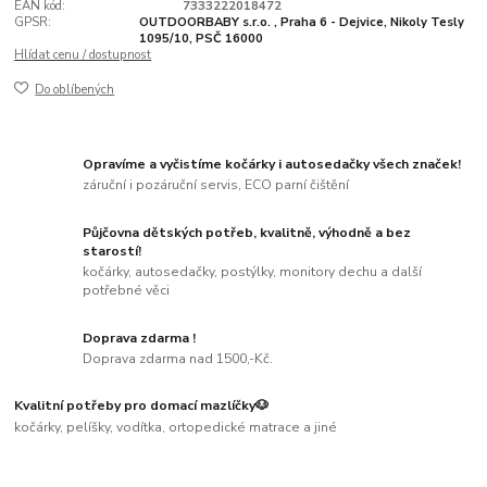
EAN kód:
7333222018472
GPSR:
OUTDOORBABY s.r.o. , Praha 6 - Dejvice, Nikoly Tesly
1095/10, PSČ 16000
Hlídat cenu / dostupnost
Do oblíbených
Opravíme a vyčistíme kočárky i autosedačky všech značek!
záruční i pozáruční servis, ECO parní čištění
Půjčovna dětských potřeb, kvalitně, výhodně a bez
starostí!
kočárky, autosedačky, postýlky, monitory dechu a další
potřebné věci
Doprava zdarma !
Doprava zdarma nad 1500,-Kč.
Kvalitní potřeby pro domací mazlíčky🐶
kočárky, pelíšky, vodítka, ortopedické matrace a jiné