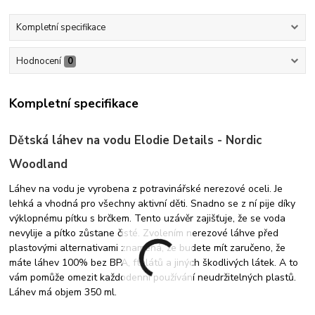
Kompletní specifikace
Hodnocení
0
Kompletní specifikace
Dětská láhev na vodu Elodie Details - Nordic
Woodland
Láhev na vodu je vyrobena z potravinářské nerezové oceli. Je
lehká a vhodná pro všechny aktivní děti. Snadno se z ní pije díky
výklopnému pítku s brčkem. Tento uzávěr zajišťuje, že se voda
nevylije a pítko zůstane čisté. Zvolením nerezové láhve před
plastovými alternativami znamená, že budete mít zaručeno, že
máte láhev 100% bez BPA, ftalátů a jiných škodlivých látek. A to
vám pomůže omezit každodenní používání neudržitelných plastů.
Láhev má objem 350 ml.