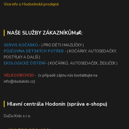
Vice info o Hodonínské prodejně
NAŠE SLUŽBY ZÁKAZNÍKŮM👶:
SERVIS KOČÁRKŮ
- ( PRO DĚTI I MAZLÍČKY )
PŮJČOVNA DĚTSKÝCH POTŘEB
- ( KOČÁRKY, AUTOSEDAČKY,
POSTÝLKY A DALŠÍ )
EKOLOGICKÉ ČIŠTĚNÍ
- ( KOČÁRKŮ, AUTOSEDAČEK, ŽIDLIČEK )
VELKOOBCHOD
- (v případě zájmu nás kontaktujte na
info@dudukids.cz)
Hlavní centrála Hodonín (správa e-shopu)
DuDu Kids s.r.o.