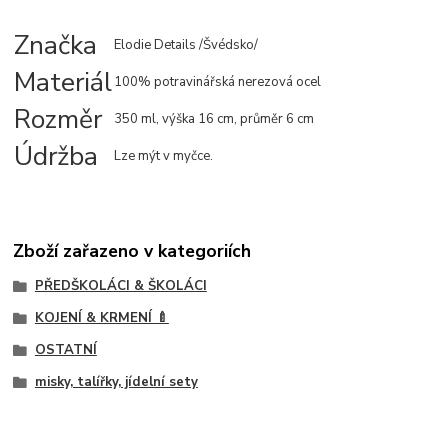
Značka
Elodie Details /Švédsko/
Materiál
100% potravinářská nerezová ocel
Rozměr
350 ml, výška 16 cm, průměr 6 cm
Údržba
Lze mýt v myčce.
Zboží zařazeno v kategoriích
PŘEDŠKOLÁCI & ŠKOLÁCI
KOJENÍ & KRMENÍ 🍼
OSTATNÍ
misky, talířky, jídelní sety