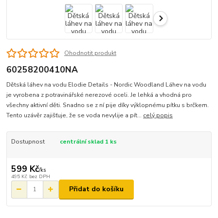
Ohodnotit produkt
60258200410NA
Dětská láhev na vodu Elodie Details - Nordic Woodland Láhev na vodu
je vyrobena z potravinářské nerezové oceli. Je lehká a vhodná pro
všechny aktivní děti. Snadno se z ní pije díky výklopnému pítku s brčkem.
Tento uzávěr zajišťuje, že se voda nevylije a pít...
celý popis
Dostupnost
centrální sklad 1 ks
599 Kč
/
ks
495 Kč
bez DPH
Přidat do košíku