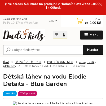
☀️ Ve středu 5.8. bude na prodejně v Hodoníně otevřeno 10:00 -
14:00hod.
0
ks
+420 730 939 438
CZK
za
0,00 Kč
Po-Pá 10-17hod WhatsApp
Menu
Hledat
Úvod
DĚTSKÉ POTŘEBY 🍼
KOJENÍ & KRMENÍ 🍼
misky, talířky,
jídelní sety
Dětská láhev na vodu Elodie Details - Blue Garden
Dětská láhev na vodu Elodie
Details - Blue Garden
Novinka
TOP produkt