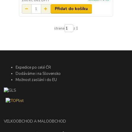
260 Kč
bez DPH
Přidat do košíku
strana
z 1
Expedice po celé ČR
Dodáváme i na Slovensko
Možnost zaslání i do EU
VELKOOBCHOD A MALOOBCHOD