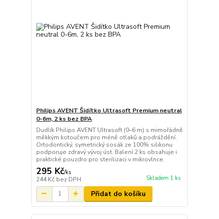
Philips AVENT Šidítko Ultrasoft Premium neutral
0-6m, 2 ks bez BPA
Dudlík Philips AVENT Ultrasoft (0–6 m) s mimořádně
měkkým kotoučem pro méně otlaků a podráždění.
Ortodontický, symetrický sosák ze 100% silikonu
podporuje zdravý vývoj úst. Balení 2 ks obsahuje i
praktické pouzdro pro sterilizaci v mikrovlnce.
295 Kč
/
ks
Skladem 1 ks
244 Kč
bez DPH
Přidat do košíku