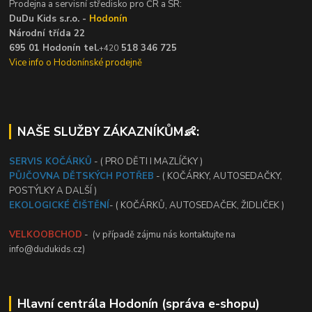
Prodejna a servisní středisko pro ČR a SR:
DuDu Kids s.r.o. -
Hodonín
Národní třída 22
695 01 Hodonín tel.
518 346 725
+420
Vice info o Hodonínské prodejně
NAŠE SLUŽBY ZÁKAZNÍKŮM👶:
SERVIS KOČÁRKŮ
- ( PRO DĚTI I MAZLÍČKY )
PŮJČOVNA DĚTSKÝCH POTŘEB
- ( KOČÁRKY, AUTOSEDAČKY,
POSTÝLKY A DALŠÍ )
EKOLOGICKÉ ČIŠTĚNÍ
- ( KOČÁRKŮ, AUTOSEDAČEK, ŽIDLIČEK )
VELKOOBCHOD
- (v případě zájmu nás kontaktujte na
info@dudukids.cz)
Hlavní centrála Hodonín (správa e-shopu)