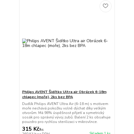
Philips AVENT Šidítko Ultra air Obrázek 6-18m
chlapec (moře), 2ks bez BPA
Dudlík Philips AVENT Ultra Air (6–18 m) s motivem
moře nechává pokožku volně dýchat díky velkým
otvorům. Má 98% úspěšnost přijetí a symetrický
sosák pro správný vývoj zubů. Balení 2 ks obsahuje
pouzdro pro rychlou sterilizaci v mikrovlnce.
315 Kč
/
ks
Skladem 1 ks