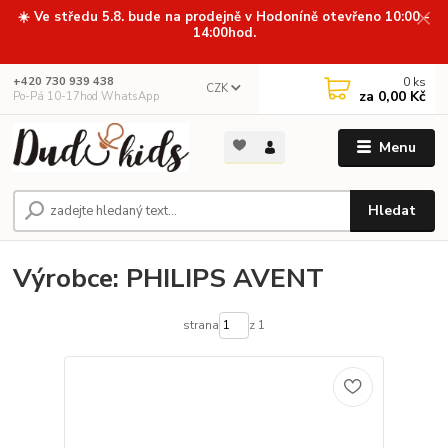
☀️ Ve středu 5.8. bude na prodejně v Hodoníně otevřeno 10:00 -
14:00hod.
0
ks
+420 730 939 438
CZK
za
0,00 Kč
Po-Pá 10-17hod WhatsApp
Menu
Hledat
Výrobce: PHILIPS AVENT
strana
z 1