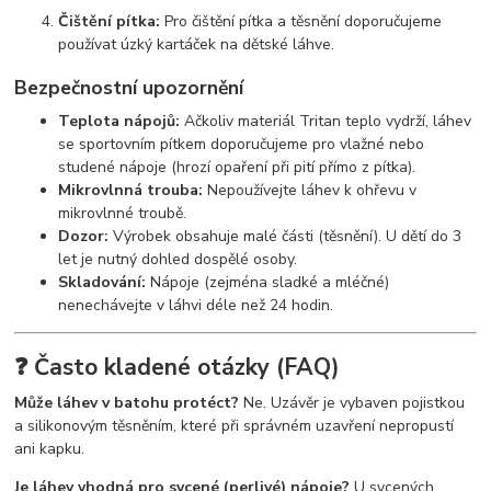
Čištění pítka:
Pro čištění pítka a těsnění doporučujeme
používat úzký kartáček na dětské láhve.
Bezpečnostní upozornění
Teplota nápojů:
Ačkoliv materiál Tritan teplo vydrží, láhev
se sportovním pítkem doporučujeme pro vlažné nebo
studené nápoje (hrozí opaření při pití přímo z pítka).
Mikrovlnná trouba:
Nepoužívejte láhev k ohřevu v
mikrovlnné troubě.
Dozor:
Výrobek obsahuje malé části (těsnění). U dětí do 3
let je nutný dohled dospělé osoby.
Skladování:
Nápoje (zejména sladké a mléčné)
nenechávejte v láhvi déle než 24 hodin.
❓ Často kladené otázky (FAQ)
Může láhev v batohu protéct?
Ne. Uzávěr je vybaven pojistkou
a silikonovým těsněním, které při správném uzavření nepropustí
ani kapku.
Je láhev vhodná pro sycené (perlivé) nápoje?
U sycených