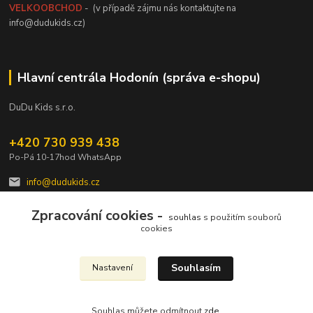
VELKOOBCHOD
- (v případě zájmu nás kontaktujte na
info@dudukids.cz)
Hlavní centrála Hodonín (správa e-shopu)
DuDu Kids s.r.o.
+420 730 939 438
Po-Pá 10-17hod WhatsApp
info@dudukids.cz
Zpracování cookies -
souhlas
s použitím souborů
cookies
Souhlasím
Nastavení
Upravit sběr cookies.
Souhlas můžete odmítnout
zde
.