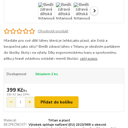
Ohodnotit produkt
Hledáte pro své dítě láhev, která je lehká jako plast, ale čistá a
bezpečná jako sklo? BimBi zdravá láhev z Tritanu je ideálním parťákem
do školky, školy i na výlety. Díky ergonomickému tvaru a sportovnímu
pítku ji hravě zvládnou ovládat i menší školáci.
celý popis
Dostupnost
Skladem 2 ks
399 Kč
/
ks
330 Kč
bez DPH
Přidat do košíku
Materiál:
Tritan a plast
BEZPEČNOST!:
Výrobek splňuje nařízení (EU) 2023/988 o obecné