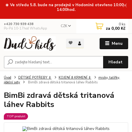
☀️ Ve středu 5.8. bude na prodejně v Hodoníně otevřeno 10:00 -
14:00hod.
0
ks
+420 730 939 438
CZK
za
0,00 Kč
Po-Pá 10-17hod WhatsApp
Menu
Hledat
Úvod
DĚTSKÉ POTŘEBY 🍼
KOJENÍ & KRMENÍ 🍼
misky, talířky,
jídelní sety
BimBi zdravá dětská tritanová láhev Rabbits
BimBi zdravá dětská tritanová
láhev Rabbits
TOP produkt