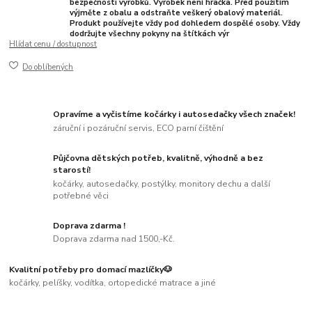
bezpečnosti výrobků. Výrobek není hračka. Před použitím
výjměte z obalu a odstraňte veškerý obalový materiál.
Produkt používejte vždy pod dohledem dospělé osoby. Vždy
dodržujte všechny pokyny na štítkách výr
Hlídat cenu / dostupnost
Do oblíbených
Opravíme a vyčistíme kočárky i autosedačky všech značek!
záruční i pozáruční servis, ECO parní čištění
Půjčovna dětských potřeb, kvalitně, výhodně a bez
starostí!
kočárky, autosedačky, postýlky, monitory dechu a další
potřebné věci
Doprava zdarma !
Doprava zdarma nad 1500,-Kč.
Kvalitní potřeby pro domací mazlíčky🐶
kočárky, pelíšky, vodítka, ortopedické matrace a jiné