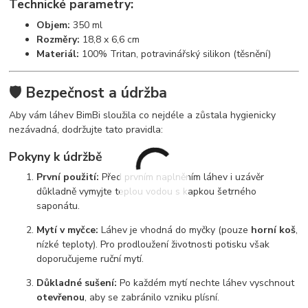
Technické parametry:
Objem:
350 ml
Rozměry:
18,8 x 6,6 cm
Materiál:
100% Tritan, potravinářský silikon (těsnění)
🛡️ Bezpečnost a údržba
Aby vám láhev BimBi sloužila co nejdéle a zůstala hygienicky
nezávadná, dodržujte tato pravidla:
Pokyny k údržbě
První použití:
Před prvním naplněním láhev i uzávěr
důkladně vymyjte teplou vodou s kapkou šetrného
saponátu.
Mytí v myčce:
Láhev je vhodná do myčky (pouze
horní koš
,
nízké teploty). Pro prodloužení životnosti potisku však
doporučujeme ruční mytí.
Důkladné sušení:
Po každém mytí nechte láhev vyschnout
otevřenou
, aby se zabránilo vzniku plísní.