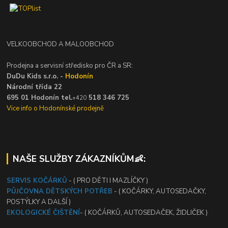
VELKOOBCHOD A MALOOBCHOD
Prodejna a servisní středisko pro ČR a SR:
DuDu Kids s.r.o. -
Hodonín
Národní třída 22
695 01 Hodonín tel.
518 346 725
+420
Vice info o Hodonínské prodejně
NAŠE SLUŽBY ZÁKAZNÍKŮM👶:
SERVIS KOČÁRKŮ
- ( PRO DĚTI I MAZLÍČKY )
PŮJČOVNA DĚTSKÝCH POTŘEB
- ( KOČÁRKY, AUTOSEDAČKY,
POSTÝLKY A DALŠÍ )
EKOLOGICKÉ ČIŠTĚNÍ
- ( KOČÁRKŮ, AUTOSEDAČEK, ŽIDLIČEK )