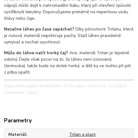
nápojů může dojít k nahromadění tlaku, který při otevření způsobí
vystříknutí tekutiny. Doporučujeme primárně na neperlivou vodu,
šťávy nebo čaje.
Nezačne láhev po čase zapáchat?
Díky pórovitosti Tritanu, která
je nulová, materiál nepohlcuje pachy. Stačí láhev pravidelně
vymývat a nechat vyschnout.
Můžu do láhve nalít horký čaj?
Ano, materiál Tritan je tepelně
odolný. Dejte však pozor na to, že láhev není izolovaná
(termoska), takže bude na dotek horká, a dítě by se mohlo při pití
z pítka opařit.
Odpovědný subjekt: Bimbidreams, P.I Els algars, Calle Onil, 10, 03820,
Cocentaina – Spain.
Parametry
Materiál
Tritan a plast