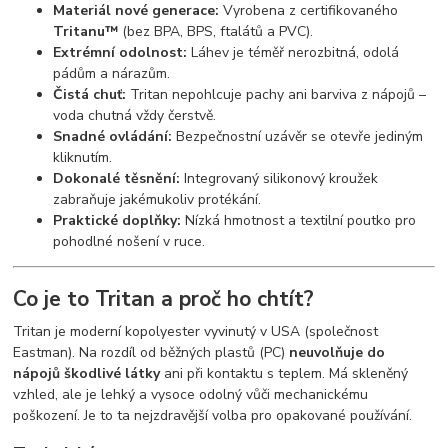
Materiál nové generace:
Vyrobena z certifikovaného
Tritanu™
(bez BPA, BPS, ftalátů a PVC).
Extrémní odolnost:
Láhev je téměř nerozbitná, odolá
pádům a nárazům.
Čistá chuť:
Tritan nepohlcuje pachy ani barviva z nápojů –
voda chutná vždy čerstvě.
Snadné ovládání:
Bezpečnostní uzávěr se otevře jediným
kliknutím.
Dokonalé těsnění:
Integrovaný silikonový kroužek
zabraňuje jakémukoliv protékání.
Praktické doplňky:
Nízká hmotnost a textilní poutko pro
pohodlné nošení v ruce.
Co je to Tritan a proč ho chtít?
Tritan je moderní kopolyester vyvinutý v USA (společnost
Eastman). Na rozdíl od běžných plastů (PC)
neuvolňuje do
nápojů škodlivé látky
ani při kontaktu s teplem. Má skleněný
vzhled, ale je lehký a vysoce odolný vůči mechanickému
poškození. Je to ta nejzdravější volba pro opakované používání.