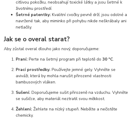
citlivou pokožku, neobsahují toxické látky a jsou šetrné k
životnímu prostředí.
Šetrné patentky:
Kvalitní cvočky pevně drží, jsou odolné a
navržené tak, aby miminko při pohybu nikde neškrábaly ani
netlačily.
Jak se o overal starat?
Aby zůstal overal dlouho jako nový, doporučujeme:
Praní:
Perte na šetrný program při teplotě do
30 °C
.
Prací prostředky:
Používejte jemné gely. Vyhněte se
aviváži, která by mohla narušit přirozené vlastnosti
bambusových vláken.
Sušení:
Doporučujeme sušit přirozeně na vzduchu. Vyhněte
se sušičce, aby materiál neztratil svou měkkost.
Žehlení:
Žehlete na nízký stupeň. Nebělte a nečistěte
chemicky.