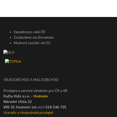
Expedice po celé ČR
Dodáváme i na Slovensko
Možnost zaslání i do EU
VELKOOBCHOD A MALOOBCHOD
Prodejna a servisní středisko pro ČR a SR:
DuDu Kids s.r.o. -
Hodonín
Národní třída 22
695 01 Hodonín tel.
518 346 725
+420
Vice info o Hodonínské prodejně