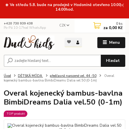
☀️ Ve středu 5.8. bude na prodejně v Hodoníně otevřeno 10:00 -
14:00hod.
0
ks
+420 730 939 438
CZK
za
0,00 Kč
Po-Pá 10-17hod WhatsApp
Menu
Hledat
Úvod
DĚTSKÁ MÓDA
předčasně narozené vel. 44 -50
Overal
kojenecký bambus-bavlna BimbiDreams Dalia vel.50 (0-1m)
Overal kojenecký bambus-bavlna
BimbiDreams Dalia vel.50 (0-1m)
TOP produkt