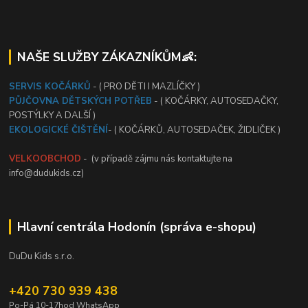
NAŠE SLUŽBY ZÁKAZNÍKŮM👶:
SERVIS KOČÁRKŮ
- ( PRO DĚTI I MAZLÍČKY )
PŮJČOVNA DĚTSKÝCH POTŘEB
- ( KOČÁRKY, AUTOSEDAČKY,
POSTÝLKY A DALŠÍ )
EKOLOGICKÉ ČIŠTĚNÍ
- ( KOČÁRKŮ, AUTOSEDAČEK, ŽIDLIČEK )
VELKOOBCHOD
- (v případě zájmu nás kontaktujte na
info@dudukids.cz)
Hlavní centrála Hodonín (správa e-shopu)
DuDu Kids s.r.o.
+420 730 939 438
Po-Pá 10-17hod WhatsApp