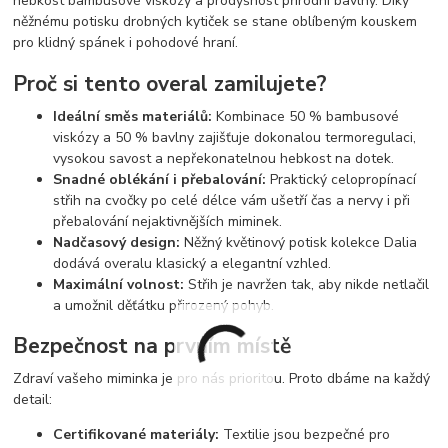
hebkost bambusové viskózy a prodyšnost přírodní bavlny. Díky
něžnému potisku drobných kytiček se stane oblíbeným kouskem
pro klidný spánek i pohodové hraní.
Proč si tento overal zamilujete?
Ideální směs materiálů:
Kombinace 50 % bambusové
viskózy a 50 % bavlny zajišťuje dokonalou termoregulaci,
vysokou savost a nepřekonatelnou hebkost na dotek.
Snadné oblékání i přebalování:
Praktický celopropínací
střih na cvočky po celé délce vám ušetří čas a nervy i při
přebalování nejaktivnějších miminek.
Nadčasový design:
Něžný květinový potisk kolekce Dalia
dodává overalu klasický a elegantní vzhled.
Maximální volnost:
Střih je navržen tak, aby nikde netlačil
a umožnil děťátku přirozený pohyb.
Bezpečnost na prvním místě
Zdraví vašeho miminka je pro nás prioritou. Proto dbáme na každý
detail:
Certifikované materiály:
Textilie jsou bezpečné pro