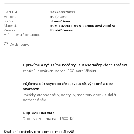
EAN kód:
849900079033
Velikost:
50 (0-1m)
Barva:
starorůžová
Materiál:
50% bavlna + 50% bambusová viskóza
Značka:
BimbiDreams
Hlídat cenu / dostupnost
Do oblíbených
Opravíme a vyčistíme kočárky i autosedačky všech značek!
záruční i pozáruční servis, ECO parní čištění
Půjčovna dětských potřeb, kvalitně, výhodně a bez
starostí!
kočárky, autosedačky, postýlky, monitory dechu a další
potřebné věci
Doprava zdarma !
Doprava zdarma nad 1500,-Kč.
Kvalitní potřeby pro domací mazlíčky🐶