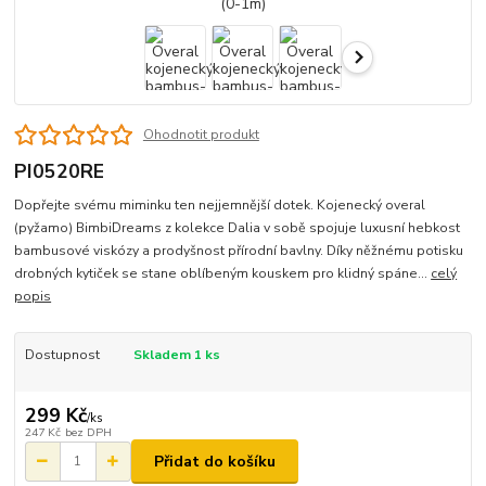
Ohodnotit produkt
PI0520RE
Dopřejte svému miminku ten nejjemnější dotek. Kojenecký overal
(pyžamo) BimbiDreams z kolekce Dalia v sobě spojuje luxusní hebkost
bambusové viskózy a prodyšnost přírodní bavlny. Díky něžnému potisku
drobných kytiček se stane oblíbeným kouskem pro klidný spáne...
celý
popis
Dostupnost
Skladem 1 ks
299 Kč
/
ks
247 Kč
bez DPH
Přidat do košíku