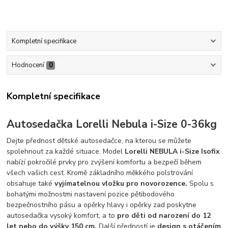
Kompletní specifikace
Hodnocení
0
Kompletní specifikace
Autosedačka Lorelli Nebula i-Size 0-36kg
Dejte přednost dětské autosedačce, na kterou se můžete
spolehnout za každé situace. Model
Lorelli NEBULA i-Size Isofix
nabízí pokročilé prvky pro zvýšení komfortu a bezpečí během
všech vašich cest. Kromě základního měkkého polstrování
obsahuje také
vyjímatelnou vložku pro novorozence.
Spolu s
bohatými možnostmi nastavení pozice pětibodového
bezpečnostního pásu a opěrky hlavy i opěrky zad poskytne
autosedačka vysoký komfort, a to
pro děti od narození do 12
let nebo do výšky 150 cm.
Další předností je
design s otáčením