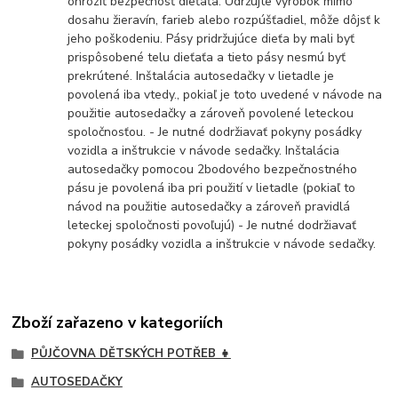
ohroziť bezpečnosť dieťaťa. Udržujte výrobok mimo
dosahu žieravín, farieb alebo rozpúšťadiel, môže dôjsť k
jeho poškodeniu. Pásy pridržujúce dieťa by mali byť
prispôsobené telu dieťaťa a tieto pásy nesmú byť
prekrútené. Inštalácia autosedačky v lietadle je
povolená iba vtedy., pokiaľ je toto uvedené v návode na
použitie autosedačky a zároveň povolené leteckou
spoločnosťou. - Je nutné dodržiavať pokyny posádky
vozidla a inštrukcie v návode sedačky. Inštalácia
autosedačky pomocou 2bodového bezpečnostného
pásu je povolená iba pri použití v lietadle (pokiaľ to
návod na použitie autosedačky a zároveň pravidlá
leteckej spoločnosti povoľujú) - Je nutné dodržiavať
pokyny posádky vozidla a inštrukcie v návode sedačky.
Zboží zařazeno v kategoriích
PŮJČOVNA DĚTSKÝCH POTŘEB 👧
AUTOSEDAČKY