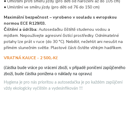
● Umístění proti směru jízdy (pro děti od narození až do 105 cm)
● Umístění ve směru jízdy (pro děti od 76 do 150 cm)
Maximální bezpečnost – vyrobeno v souladu s evropskou
normou ECE R129/03.
Čištění a údržba:
Autosedačku čištětě studenou vodou a
mýdlem. Nepoužívejte agresivní čistící prostředky. Odnímatelné
potahy lze prát v ruce (do 30 °С). Nebělit, nežehlit ani nesušit na
přímém slunečním světle. Plastové části čistěte vlhkým hadříkem.
VRATNÁ KAUCE - 2 500,-Kč
(částka bude vráce po vrácení zboží, v případě poničení zapůjčeného
zboží, bude částka ponížena o náklady na opravu)
Hygiena je pro nás prioritou a autosedačka je po každém zapůjčení
vždy ekologicky vyčištěn a vydesinfikován !!!