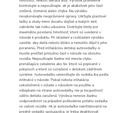
hmotnosť, veľkosť dieťaťa atď). Výrobok pravidelne
kontrolujte a nepoužívajte, ak je akákoľvek jeho časť
zničená, zlomená alebo chýba. Na výrobku
nevykonávajte neoprávnené úpravy. Udržujte plastové
tašky a obaly mimo dosahu dojčiat a malých detí,
zabránite tak riziku udusenia. Dodržujte limity pre
maximálnu povolenú hmotnosť, ktoré sú uvedené v
návode k produktu. Pri skladaní a rozkladaní výrobku
zaistite, aby dieťa nebolo blízko a nemohlo dôjsť k jeho
poraneniu. Pred inštaláciou detskej autosedačky si
musíte prečítať príslušnú časť v návode na obsluhu
vozidla. Nepoužívajte žiadne iné miesta styku
prenášajúce zaťaženie ako tie, ktoré sú popísané v
pokynoch a ktoré sú označené v detskom zádržnom
systéme. Autosedačku umiestňujte do vodidla iba podľa
inštrukcií v návode. Pokiaľ nebola inštalácia
uskutočnená v súlade s návodom na použitie a
nálepkami na strane autosedačky, nie je bezpečnosť
vášho dieťaťa zaručená. Výrobca nenesie žiadnu
zodpovednosť za prípadné poškodenie poťahu sedadla
vo vašom vozidle. Ak je autosedačka nainštalovaná na
predné sedadlo spolujazdca, je treba deaktivovať