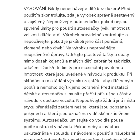
VAROVÁNÍ: Nikdy nenechávejte dítě bez dozoru! Před
použitím zkontrolujte, zda je výrobek správně sestavený
a zajištěný. Nepoužívejte autosedačku, pokud nejsou
splněné limity pro použití autosedačky (věk, hmotnost,
velikost dítěte atd). Výrobek pravidelně kontrolujte a
nepoužívejte, pokud je jakákoli jeho část poničená,
zlomená nebo chybí. Na výrobku neprovádějte
neoprávněné úpravy. Udržujte plastové tašky a obaly
mimo dosah kojenců a malých dětí, zabráníte tak riziku
udušení. Dodržujte limity pro maximální povolenou
hmotnost, které jsou uvedené v návodu k produktu. Při
skládání a rozkládání výrobku zajistěte, aby dítě nebylo
poblíž a nemohlo dojít k jeho poranění. Před instalací
dětské autosedačky si musíte přečíst příslušnou část v
návodu k obsluze vozidla. Nepoužívejte žádná jiná místa
styku přenášející zatížení než ta, která jsou popsána v
pokynech a která jsou označena v dětském zádržném
systému. Autosedačku umisťujte do vodidla pouze
podle instrukcí v návodu. Pokud nebyla instalace
uskutečněna v souladu s návodem k použití a nálepkami
na straně autosedačky, není bezpečnost vašeho dítěte