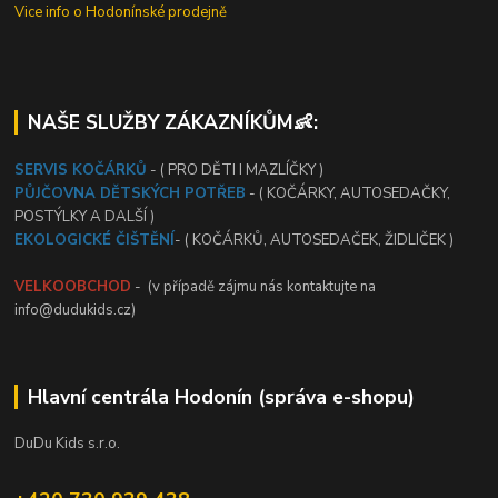
Vice info o Hodonínské prodejně
NAŠE SLUŽBY ZÁKAZNÍKŮM👶:
SERVIS KOČÁRKŮ
- ( PRO DĚTI I MAZLÍČKY )
PŮJČOVNA DĚTSKÝCH POTŘEB
- ( KOČÁRKY, AUTOSEDAČKY,
POSTÝLKY A DALŠÍ )
EKOLOGICKÉ ČIŠTĚNÍ
- ( KOČÁRKŮ, AUTOSEDAČEK, ŽIDLIČEK )
VELKOOBCHOD
- (v případě zájmu nás kontaktujte na
info@dudukids.cz)
Hlavní centrála Hodonín (správa e-shopu)
DuDu Kids s.r.o.