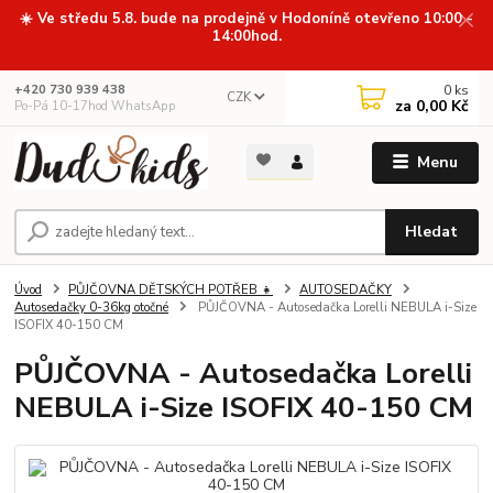
☀️ Ve středu 5.8. bude na prodejně v Hodoníně otevřeno 10:00 -
14:00hod.
0
ks
+420 730 939 438
CZK
za
0,00 Kč
Po-Pá 10-17hod WhatsApp
Menu
Hledat
Úvod
PŮJČOVNA DĚTSKÝCH POTŘEB 👧
AUTOSEDAČKY
Autosedačky 0-36kg otočné
PŮJČOVNA - Autosedačka Lorelli NEBULA i-Size
ISOFIX 40-150 CM
PŮJČOVNA - Autosedačka Lorelli
NEBULA i-Size ISOFIX 40-150 CM