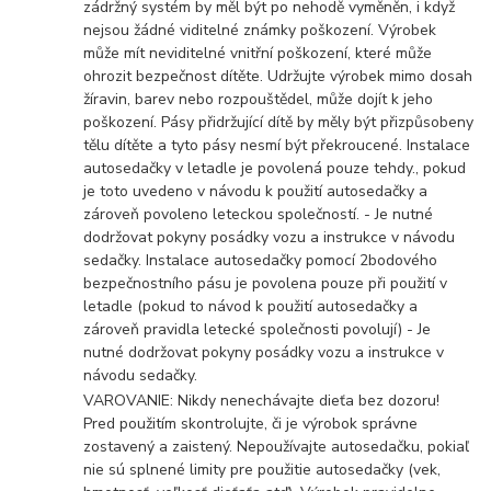
zádržný systém by měl být po nehodě vyměněn, i když
nejsou žádné viditelné známky poškození. Výrobek
může mít neviditelné vnitřní poškození, které může
ohrozit bezpečnost dítěte. Udržujte výrobek mimo dosah
žíravin, barev nebo rozpouštědel, může dojít k jeho
poškození. Pásy přidržující dítě by měly být přizpůsobeny
tělu dítěte a tyto pásy nesmí být překroucené. Instalace
autosedačky v letadle je povolená pouze tehdy., pokud
je toto uvedeno v návodu k použití autosedačky a
zároveň povoleno leteckou společností. - Je nutné
dodržovat pokyny posádky vozu a instrukce v návodu
sedačky. Instalace autosedačky pomocí 2bodového
bezpečnostního pásu je povolena pouze při použití v
letadle (pokud to návod k použití autosedačky a
zároveň pravidla letecké společnosti povolují) - Je
nutné dodržovat pokyny posádky vozu a instrukce v
návodu sedačky.
VAROVANIE: Nikdy nenechávajte dieťa bez dozoru!
Pred použitím skontrolujte, či je výrobok správne
zostavený a zaistený. Nepoužívajte autosedačku, pokiaľ
nie sú splnené limity pre použitie autosedačky (vek,