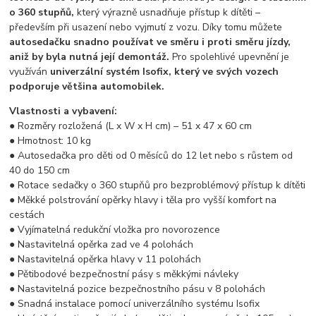
o 360 stupňů,
který výrazně usnadňuje přístup k dítěti –
především při usazení nebo vyjmutí z vozu. Díky tomu můžete
autosedačku snadno používat ve směru i proti směru jízdy,
aniž by byla nutná její demontáž.
Pro spolehlivé upevnění je
využíván
univerzální systém Isofix, který ve svých vozech
podporuje většina automobilek.
Vlastnosti a vybavení:
● Rozměry rozložená (L x W x H cm) – 51 x 47 x 60 cm
● Hmotnost: 10 kg
● Autosedačka pro děti od 0 měsíců do 12 let nebo s růstem od
40 do 150 cm
● Rotace sedačky o 360 stupňů pro bezproblémový přístup k dítěti
● Měkké polstrování opěrky hlavy i těla pro vyšší komfort na
cestách
● Vyjímatelná redukční vložka pro novorozence
● Nastavitelná opěrka zad ve 4 polohách
● Nastavitelná opěrka hlavy v 11 polohách
● Pětibodové bezpečnostní pásy s měkkými návleky
● Nastavitelná pozice bezpečnostního pásu v 8 polohách
● Snadná instalace pomocí univerzálního systému Isofix