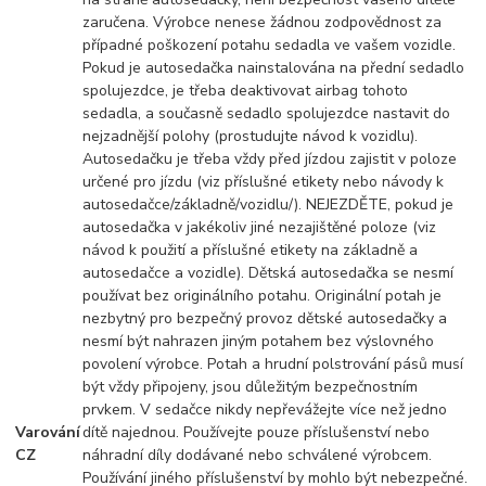
zaručena. Výrobce nenese žádnou zodpovědnost za
případné poškození potahu sedadla ve vašem vozidle.
Pokud je autosedačka nainstalována na přední sedadlo
spolujezdce, je třeba deaktivovat airbag tohoto
sedadla, a současně sedadlo spolujezdce nastavit do
nejzadnější polohy (prostudujte návod k vozidlu).
Autosedačku je třeba vždy před jízdou zajistit v poloze
určené pro jízdu (viz příslušné etikety nebo návody k
autosedačce/základně/vozidlu/). NEJEZDĚTE, pokud je
autosedačka v jakékoliv jiné nezajištěné poloze (viz
návod k použití a příslušné etikety na základně a
autosedačce a vozidle). Dětská autosedačka se nesmí
používat bez originálního potahu. Originální potah je
nezbytný pro bezpečný provoz dětské autosedačky a
nesmí být nahrazen jiným potahem bez výslovného
povolení výrobce. Potah a hrudní polstrování pásů musí
být vždy připojeny, jsou důležitým bezpečnostním
prvkem. V sedačce nikdy nepřevážejte více než jedno
Varování
dítě najednou. Používejte pouze příslušenství nebo
CZ
náhradní díly dodávané nebo schválené výrobcem.
Používání jiného příslušenství by mohlo být nebezpečné.