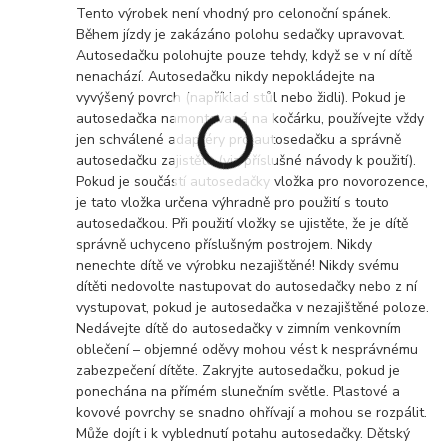
Tento výrobek není vhodný pro celonoční spánek.
Během jízdy je zakázáno polohu sedačky upravovat.
Autosedačku polohujte pouze tehdy, když se v ní dítě
nenachází. Autosedačku nikdy nepokládejte na
vyvýšený povrch (například stůl nebo židli). Pokud je
autosedačka namontovaná na kočárku, používejte vždy
jen schválené adaptéry pro autosedačku a správně
autosedačku zajistěte (viz příslušné návody k použití).
Pokud je součástí autosedačky vložka pro novorozence,
je tato vložka určena výhradně pro použití s touto
autosedačkou. Při použití vložky se ujistěte, že je dítě
správně uchyceno příslušným postrojem. Nikdy
nenechte dítě ve výrobku nezajištěné! Nikdy svému
dítěti nedovolte nastupovat do autosedačky nebo z ní
vystupovat, pokud je autosedačka v nezajištěné poloze.
Nedávejte dítě do autosedačky v zimním venkovním
oblečení – objemné oděvy mohou vést k nesprávnému
zabezpečení dítěte. Zakryjte autosedačku, pokud je
ponechána na přímém slunečním světle. Plastové a
kovové povrchy se snadno ohřívají a mohou se rozpálit.
Může dojít i k vyblednutí potahu autosedačky. Dětský