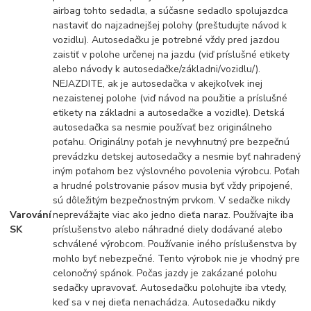
airbag tohto sedadla, a súčasne sedadlo spolujazdca
nastaviť do najzadnejšej polohy (preštudujte návod k
vozidlu). Autosedačku je potrebné vždy pred jazdou
zaistiť v polohe určenej na jazdu (viď príslušné etikety
alebo návody k autosedačke/základni/vozidlu/).
NEJAZDITE, ak je autosedačka v akejkoľvek inej
nezaistenej polohe (viď návod na použitie a príslušné
etikety na základni a autosedačke a vozidle). Detská
autosedačka sa nesmie používať bez originálneho
poťahu. Originálny poťah je nevyhnutný pre bezpečnú
prevádzku detskej autosedačky a nesmie byť nahradený
iným poťahom bez výslovného povolenia výrobcu. Poťah
a hrudné polstrovanie pásov musia byť vždy pripojené,
sú dôležitým bezpečnostným prvkom. V sedačke nikdy
Varování
neprevážajte viac ako jedno dieťa naraz. Používajte iba
SK
príslušenstvo alebo náhradné diely dodávané alebo
schválené výrobcom. Používanie iného príslušenstva by
mohlo byť nebezpečné. Tento výrobok nie je vhodný pre
celonočný spánok. Počas jazdy je zakázané polohu
sedačky upravovať. Autosedačku polohujte iba vtedy,
keď sa v nej dieťa nenachádza. Autosedačku nikdy