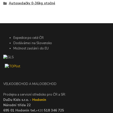
Autosedačky 0-36kg otočné
Expedice po celé ČR
Dodáváme i na Slovensko
Možnost zaslání i do EU
VELKOOBCHOD A MALOOBCHOD
Prodejna a servisní středisko pro ČR a SR:
DuDu Kids s.r.o. -
Hodonín
Národní třída 22
695 01 Hodonín tel.
518 346 725
+420