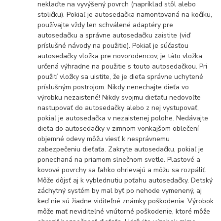
neklaďte na vyvýšený povrch (napríklad stôl alebo
stoličku). Pokiaľ je autosedačka namontovaná na kočíku,
používajte vždy len schválené adaptéry pre
autosedačku a správne autosedačku zaistite (viď
príslušné návody na použitie). Pokiaľ je súčasťou
autosedačky vložka pre novorodencov, je táto vložka
určená výhradne na použitie s touto autosedačkou. Pri
použití vložky sa uistite, že je dieťa správne uchytené
príslušným postrojom. Nikdy nenechajte dieťa vo
výrobku nezaistené! Nikdy svojmu dieťaťu nedovoľte
nastupovať do autosedačky alebo z nej vystupovať,
pokiaľ je autosedačka v nezaistenej polohe. Nedávajte
dieťa do autosedačky v zimnom vonkajšom oblečení –
objemné odevy môžu viesť k nesprávnemu
zabezpečeniu dieťaťa. Zakryte autosedačku, pokiaľ je
ponechaná na priamom slnečnom svetle. Plastové a
kovové povrchy sa ľahko ohrievajú a môžu sa rozpáliť.
Môže dôjsť aj k vyblednutiu poťahu autosedačky. Detský
záchytný systém by mal byť po nehode vymenený, aj
keď nie sú žiadne viditeľné známky poškodenia. Výrobok
môže mať neviditeľné vnútorné poškodenie, ktoré môže