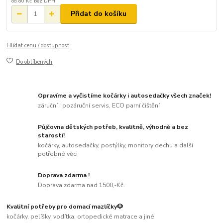
od
80 Kč
bez DPH
Přidat do košíku
Hlídat cenu / dostupnost
Do oblíbených
Opravíme a vyčistíme kočárky i autosedačky všech značek!
záruční i pozáruční servis, ECO parní čištění
Půjčovna dětských potřeb, kvalitně, výhodně a bez
starostí!
kočárky, autosedačky, postýlky, monitory dechu a další
potřebné věci
Doprava zdarma !
Doprava zdarma nad 1500,-Kč.
Kvalitní potřeby pro domací mazlíčky🐶
kočárky, pelíšky, vodítka, ortopedické matrace a jiné