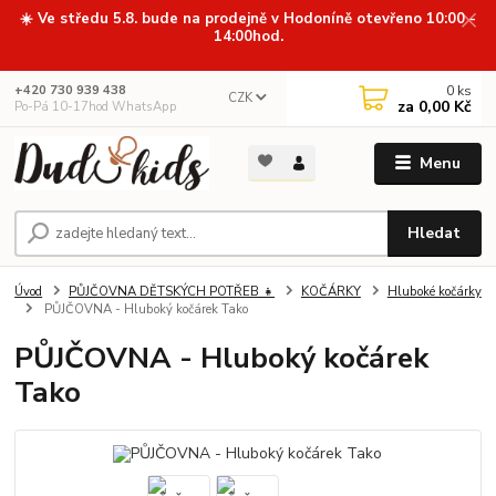
☀️ Ve středu 5.8. bude na prodejně v Hodoníně otevřeno 10:00 -
14:00hod.
0
ks
+420 730 939 438
CZK
za
0,00 Kč
Po-Pá 10-17hod WhatsApp
Menu
Hledat
Úvod
PŮJČOVNA DĚTSKÝCH POTŘEB 👧
KOČÁRKY
Hluboké kočárky
PŮJČOVNA - Hluboký kočárek Tako
PŮJČOVNA - Hluboký kočárek
Tako