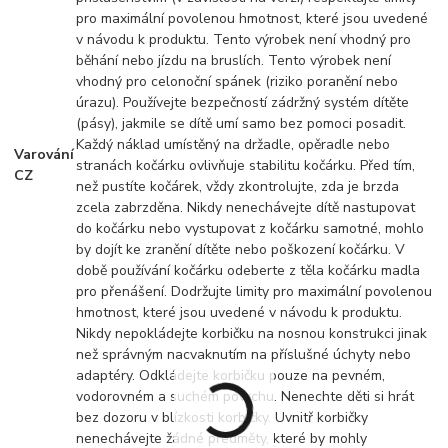
pro maximální povolenou hmotnost, které jsou uvedené
v návodu k produktu. Tento výrobek není vhodný pro
běhání nebo jízdu na bruslích. Tento výrobek není
vhodný pro celonoční spánek (riziko poranění nebo
úrazu). Používejte bezpečností zádržný systém dítěte
(pásy), jakmile se dítě umí samo bez pomoci posadit.
Každý náklad umístěný na držadle, opěradle nebo
Varování
stranách kočárku ovlivňuje stabilitu kočárku. Před tím,
CZ
než pustíte kočárek, vždy zkontrolujte, zda je brzda
zcela zabrzděna. Nikdy nenechávejte dítě nastupovat
do kočárku nebo vystupovat z kočárku samotné, mohlo
by dojít ke zranění dítěte nebo poškození kočárku. V
době používání kočárku odeberte z těla kočárku madla
pro přenášení. Dodržujte limity pro maximální povolenou
hmotnost, které jsou uvedené v návodu k produktu.
Nikdy nepokládejte korbičku na nosnou konstrukci jinak
než správným nacvaknutím na příslušné úchyty nebo
adaptéry. Odkládejte korbičku pouze na pevném,
vodorovném a suchém povrchu. Nenechte děti si hrát
bez dozoru v blízkosti korbičky. Uvnitř korbičky
nenechávejte žádné předměty, které by mohly