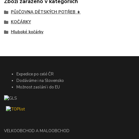
Zboží zařazeno v kategoriích
PŮJČOVNA DĚTSKÝCH POTŘEB 👧
KOČÁRKY
Hluboké kočárky
Expedice po celé ČR
Dodáváme i na Slovensko
Možnost zaslání i do EU
VELKOOBCHOD A MALOOBCHOD