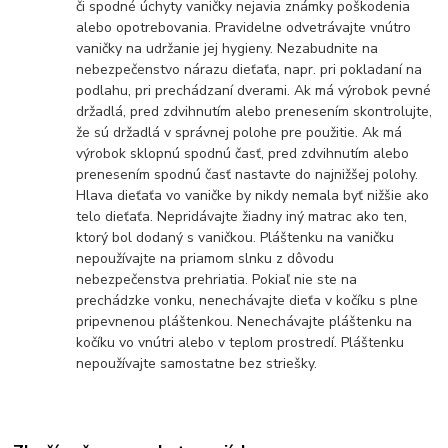
či spodné úchyty vaničky nejavia známky poškodenia
alebo opotrebovania. Pravidelne odvetrávajte vnútro
vaničky na udržanie jej hygieny. Nezabudnite na
nebezpečenstvo nárazu dieťaťa, napr. pri pokladaní na
podlahu, pri prechádzaní dverami. Ak má výrobok pevné
držadlá, pred zdvihnutím alebo prenesením skontrolujte,
že sú držadlá v správnej polohe pre použitie. Ak má
výrobok sklopnú spodnú časť, pred zdvihnutím alebo
prenesením spodnú časť nastavte do najnižšej polohy.
Hlava dieťaťa vo vaničke by nikdy nemala byť nižšie ako
telo dieťaťa. Nepridávajte žiadny iný matrac ako ten,
ktorý bol dodaný s vaničkou. Pláštenku na vaničku
nepoužívajte na priamom slnku z dôvodu
nebezpečenstva prehriatia. Pokiaľ nie ste na
prechádzke vonku, nenechávajte dieťa v kočíku s plne
pripevnenou pláštenkou. Nenechávajte pláštenku na
kočíku vo vnútri alebo v teplom prostredí. Pláštenku
nepoužívajte samostatne bez striešky.