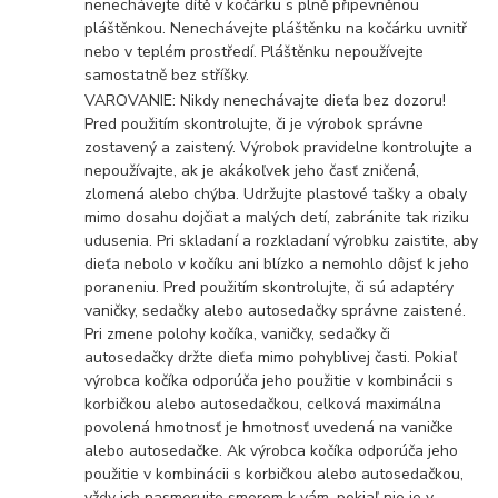
nenechávejte dítě v kočárku s plně připevněnou
pláštěnkou. Nenechávejte pláštěnku na kočárku uvnitř
nebo v teplém prostředí. Pláštěnku nepoužívejte
samostatně bez stříšky.
VAROVANIE: Nikdy nenechávajte dieťa bez dozoru!
Pred použitím skontrolujte, či je výrobok správne
zostavený a zaistený. Výrobok pravidelne kontrolujte a
nepoužívajte, ak je akákoľvek jeho časť zničená,
zlomená alebo chýba. Udržujte plastové tašky a obaly
mimo dosahu dojčiat a malých detí, zabránite tak riziku
udusenia. Pri skladaní a rozkladaní výrobku zaistite, aby
dieťa nebolo v kočíku ani blízko a nemohlo dôjsť k jeho
poraneniu. Pred použitím skontrolujte, či sú adaptéry
vaničky, sedačky alebo autosedačky správne zaistené.
Pri zmene polohy kočíka, vaničky, sedačky či
autosedačky držte dieťa mimo pohyblivej časti. Pokiaľ
výrobca kočíka odporúča jeho použitie v kombinácii s
korbičkou alebo autosedačkou, celková maximálna
povolená hmotnosť je hmotnosť uvedená na vaničke
alebo autosedačke. Ak výrobca kočíka odporúča jeho
použitie v kombinácii s korbičkou alebo autosedačkou,
vždy ich nasmerujte smerom k vám, pokiaľ nie je v