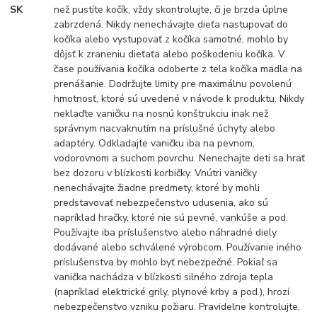
SK
než pustíte kočík, vždy skontrolujte, či je brzda úplne
zabrzdená. Nikdy nenechávajte dieťa nastupovať do
kočíka alebo vystupovať z kočíka samotné, mohlo by
dôjsť k zraneniu dieťaťa alebo poškodeniu kočíka. V
čase používania kočíka odoberte z tela kočíka madla na
prenášanie. Dodržujte limity pre maximálnu povolenú
hmotnosť, ktoré sú uvedené v návode k produktu. Nikdy
neklaďte vaničku na nosnú konštrukciu inak než
správnym nacvaknutím na príslušné úchyty alebo
adaptéry. Odkladajte vaničku iba na pevnom,
vodorovnom a suchom povrchu. Nenechajte deti sa hrať
bez dozoru v blízkosti korbičky. Vnútri vaničky
nenechávajte žiadne predmety, ktoré by mohli
predstavovať nebezpečenstvo udusenia, ako sú
napríklad hračky, ktoré nie sú pevné, vankúše a pod.
Používajte iba príslušenstvo alebo náhradné diely
dodávané alebo schválené výrobcom. Používanie iného
príslušenstva by mohlo byť nebezpečné. Pokiaľ sa
vanička nachádza v blízkosti silného zdroja tepla
(napríklad elektrické grily, plynové krby a pod.), hrozí
nebezpečenstvo vzniku požiaru. Pravidelne kontrolujte,