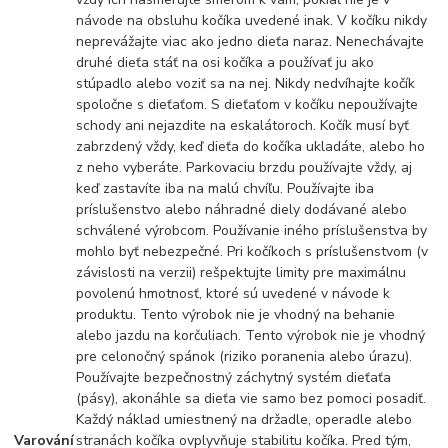
návode na obsluhu kočíka uvedené inak. V kočíku nikdy
neprevážajte viac ako jedno dieťa naraz. Nenechávajte
druhé dieťa stáť na osi kočíka a používať ju ako
stúpadlo alebo voziť sa na nej. Nikdy nedvíhajte kočík
spoločne s dieťaťom. S dieťaťom v kočíku nepoužívajte
schody ani nejazdite na eskalátoroch. Kočík musí byť
zabrzdený vždy, keď dieťa do kočíka ukladáte, alebo ho
z neho vyberáte. Parkovaciu brzdu používajte vždy, aj
keď zastavíte iba na malú chvíľu. Používajte iba
príslušenstvo alebo náhradné diely dodávané alebo
schválené výrobcom. Používanie iného príslušenstva by
mohlo byť nebezpečné. Pri kočíkoch s príslušenstvom (v
závislosti na verzii) rešpektujte limity pre maximálnu
povolenú hmotnosť, ktoré sú uvedené v návode k
produktu. Tento výrobok nie je vhodný na behanie
alebo jazdu na korčuliach. Tento výrobok nie je vhodný
pre celonočný spánok (riziko poranenia alebo úrazu).
Používajte bezpečnostný záchytný systém dieťaťa
(pásy), akonáhle sa dieťa vie samo bez pomoci posadiť.
Každý náklad umiestnený na držadle, operadle alebo
Varování
stranách kočíka ovplyvňuje stabilitu kočíka. Pred tým,