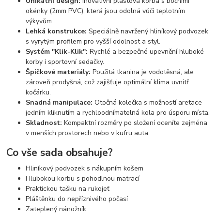
Unikátní design:
Inovativní plastová korba s bočními
okénky (2mm PVC), která jsou odolná vůči teplotním
výkyvům.
Lehká konstrukce:
Speciálně navržený hliníkový podvozek
s vyrytým profilem pro vyšší odolnost a styl.
Systém "Klik-Klik":
Rychlé a bezpečné upevnění hluboké
korby i sportovní sedačky.
Špičkové materiály:
Použitá tkanina je vodotěsná, ale
zároveň prodyšná, což zajišťuje optimální klima uvnitř
kočárku.
Snadná manipulace:
Otočná kolečka s možností aretace
jedním kliknutím a rychloodnímatelná kola pro úsporu místa.
Skladnost:
Kompaktní rozměry po složení oceníte zejména
v menších prostorech nebo v kufru auta.
Co vše sada obsahuje?
Hliníkový podvozek s nákupním košem
Hlubokou korbu s pohodlnou matrací
Praktickou tašku na rukojeť
Pláštěnku do nepříznivého počasí
Zateplený nánožník