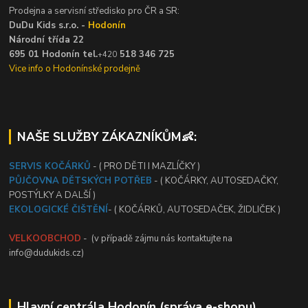
Prodejna a servisní středisko pro ČR a SR:
DuDu Kids s.r.o. -
Hodonín
Národní třída 22
695 01 Hodonín tel.
518 346 725
+420
Vice info o Hodonínské prodejně
NAŠE SLUŽBY ZÁKAZNÍKŮM👶:
SERVIS KOČÁRKŮ
- ( PRO DĚTI I MAZLÍČKY )
PŮJČOVNA DĚTSKÝCH POTŘEB
- ( KOČÁRKY, AUTOSEDAČKY,
POSTÝLKY A DALŠÍ )
EKOLOGICKÉ ČIŠTĚNÍ
- ( KOČÁRKŮ, AUTOSEDAČEK, ŽIDLIČEK )
VELKOOBCHOD
- (v případě zájmu nás kontaktujte na
info@dudukids.cz)
Hlavní centrála Hodonín (správa e-shopu)