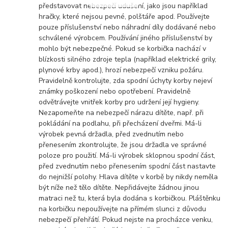
představovat nebezpečí udušení, jako jsou například
hračky, které nejsou pevné, polštáře apod. Používejte
pouze příslušenství nebo náhradní díly dodávané nebo
schválené výrobcem. Používání jiného příslušenství by
mohlo být nebezpečné. Pokud se korbička nachází v
blízkosti silného zdroje tepla (například elektrické grily,
plynové krby apod.), hrozí nebezpečí vzniku požáru.
Pravidelně kontrolujte, zda spodní úchyty korby nejeví
známky poškození nebo opotřebení. Pravidelně
odvětrávejte vnitřek korby pro udržení její hygieny.
Nezapomeňte na nebezpečí nárazu dítěte, např. při
pokládání na podlahu, při přecházení dveřmi. Má-li
výrobek pevná držadla, před zvednutím nebo
přenesením zkontrolujte, že jsou držadla ve správné
poloze pro použití. Má-li výrobek sklopnou spodní část,
před zvednutím nebo přenesením spodní část nastavte
do nejnižší polohy. Hlava dítěte v korbě by nikdy neměla
být níže než tělo dítěte. Nepřidávejte žádnou jinou
matraci než tu, která byla dodána s korbičkou. Pláštěnku
na korbičku nepoužívejte na přímém slunci z důvodu
nebezpečí přehřátí. Pokud nejste na procházce venku,