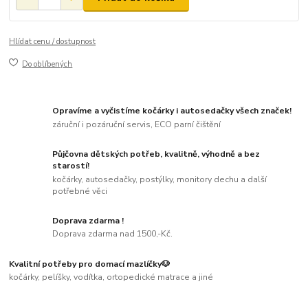
Hlídat cenu / dostupnost
Do oblíbených
Opravíme a vyčistíme kočárky i autosedačky všech značek!
záruční i pozáruční servis, ECO parní čištění
Půjčovna dětských potřeb, kvalitně, výhodně a bez
starostí!
kočárky, autosedačky, postýlky, monitory dechu a další
potřebné věci
Doprava zdarma !
Doprava zdarma nad 1500,-Kč.
Kvalitní potřeby pro domací mazlíčky🐶
kočárky, pelíšky, vodítka, ortopedické matrace a jiné