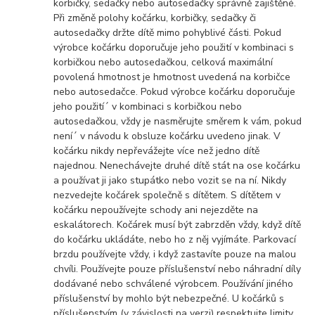
korbičky, sedačky nebo autosedačky správně zajištěné.
Při změně polohy kočárku, korbičky, sedačky či
autosedačky držte dítě mimo pohyblivé části. Pokud
výrobce kočárku doporučuje jeho použití v kombinaci s
korbičkou nebo autosedačkou, celková maximální
povolená hmotnost je hmotnost uvedená na korbičce
nebo autosedačce. Pokud výrobce kočárku doporučuje
jeho použití´ v kombinaci s korbičkou nebo
autosedačkou, vždy je nasměrujte směrem k vám, pokud
není´ v návodu k obsluze kočárku uvedeno jinak. V
kočárku nikdy nepřevážejte více než jedno dítě
najednou. Nenechávejte druhé dítě stát na ose kočárku
a používat ji jako stupátko nebo vozit se na ní. Nikdy
nezvedejte kočárek společně s dítětem. S dítětem v
kočárku nepoužívejte schody ani nejezděte na
eskalátorech. Kočárek musí být zabrzděn vždy, když dítě
do kočárku ukládáte, nebo ho z něj vyjímáte. Parkovací
brzdu používejte vždy, i když zastavíte pouze na malou
chvíli. Používejte pouze příslušenství nebo náhradní díly
dodávané nebo schválené výrobcem. Používání jiného
příslušenství by mohlo být nebezpečné. U kočárků s
příslušenstvím (v závislosti na verzi) respektujte limity