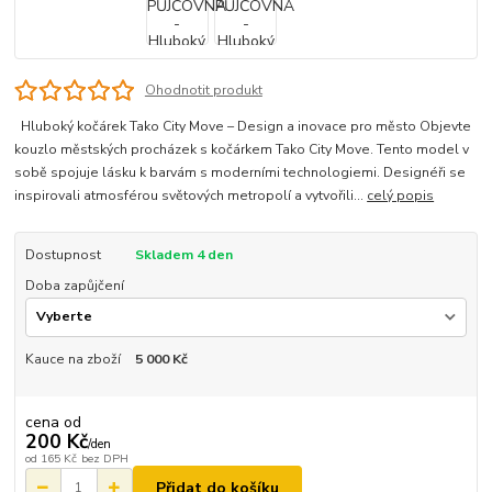
Ohodnotit produkt
Hluboký kočárek Tako City Move – Design a inovace pro město Objevte
kouzlo městských procházek s kočárkem Tako City Move. Tento model v
sobě spojuje lásku k barvám s moderními technologiemi. Designéři se
inspirovali atmosférou světových metropolí a vytvořili...
celý popis
Dostupnost
Skladem 4 den
Doba zapůjčení
Kauce na zboží
5 000 Kč
cena od
200 Kč
/
den
od
165 Kč
bez DPH
Přidat do košíku