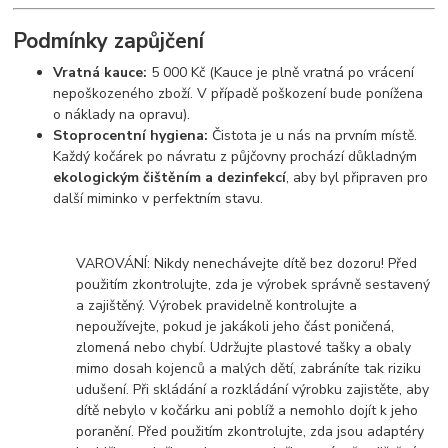
Podmínky zapůjčení
Vratná kauce:
5 000 Kč (Kauce je plně vratná po vrácení
nepoškozeného zboží. V případě poškození bude ponížena
o náklady na opravu).
Stoprocentní hygiena:
Čistota je u nás na prvním místě.
Každý kočárek po návratu z půjčovny prochází důkladným
ekologickým čištěním a dezinfekcí
, aby byl připraven pro
další miminko v perfektním stavu.
VAROVÁNÍ: Nikdy nenechávejte dítě bez dozoru! Před
použitím zkontrolujte, zda je výrobek správně sestavený
a zajištěný. Výrobek pravidelně kontrolujte a
nepoužívejte, pokud je jakákoli jeho část poničená,
zlomená nebo chybí. Udržujte plastové tašky a obaly
mimo dosah kojenců a malých dětí, zabráníte tak riziku
udušení. Při skládání a rozkládání výrobku zajistěte, aby
dítě nebylo v kočárku ani poblíž a nemohlo dojít k jeho
poranění. Před použitím zkontrolujte, zda jsou adaptéry