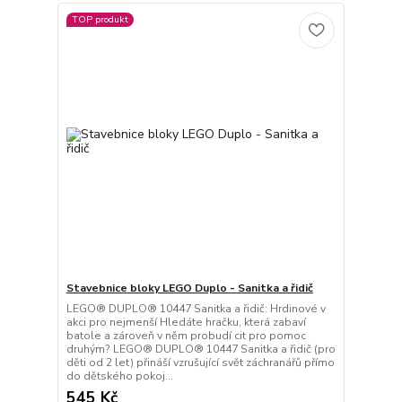
TOP produkt
Stavebnice bloky LEGO Duplo - Sanitka a řidič
LEGO® DUPLO® 10447 Sanitka a řidič: Hrdinové v
akci pro nejmenší Hledáte hračku, která zabaví
batole a zároveň v něm probudí cit pro pomoc
druhým? LEGO® DUPLO® 10447 Sanitka a řidič (pro
děti od 2 let) přináší vzrušující svět záchranářů přímo
do dětského pokoj...
545 Kč