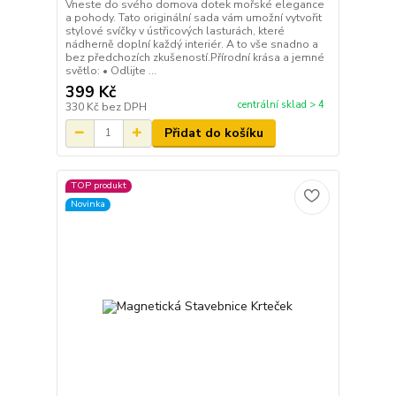
Vneste do svého domova dotek mořské elegance
a pohody. Tato originální sada vám umožní vytvořit
stylové svíčky v ústřicových lasturách, které
nádherně doplní každý interiér. A to vše snadno a
bez předchozích zkušeností.Přírodní krása a jemné
světlo: • Odlijte ...
399 Kč
centrální sklad > 4
330 Kč
bez DPH
Přidat do košíku
TOP produkt
Novinka