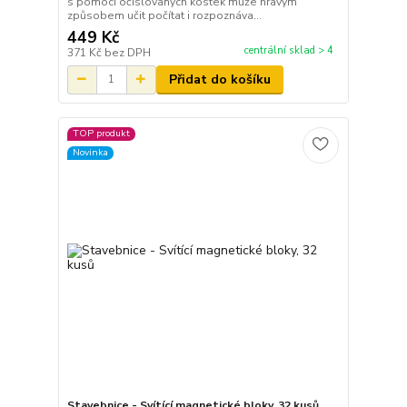
s pomocí očíslovaných kostek může hravým
způsobem učit počítat i rozpoznáva...
449 Kč
centrální sklad > 4
371 Kč
bez DPH
Přidat do košíku
TOP produkt
Novinka
Stavebnice - Svítící magnetické bloky, 32 kusů