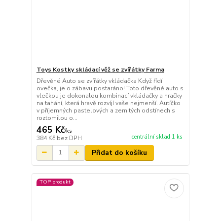
Toys Kostky skládací věž se zvířátky Farma
Dřevěné Auto se zvířátky vkládačka Když řídí
ovečka, je o zábavu postaráno! Toto dřevěné auto s
vlečkou je dokonalou kombinací vkládačky a hračky
na tahání, která hravě rozvíjí vaše nejmenší. Autíčko
v příjemných pastelových a zemitých odstínech s
roztomilou o...
465 Kč
/
ks
centrální sklad 1 ks
384 Kč
bez DPH
Přidat do košíku
TOP produkt