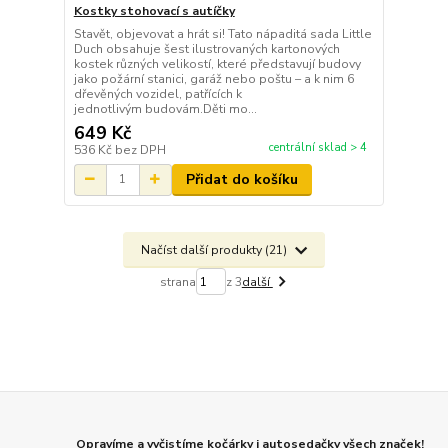
Kostky stohovací s autíčky
Stavět, objevovat a hrát si! Tato nápaditá sada Little
Duch obsahuje šest ilustrovaných kartonových
kostek různých velikostí, které představují budovy
jako požární stanici, garáž nebo poštu – a k nim 6
dřevěných vozidel, patřících k
jednotlivým budovám.Děti mo...
649 Kč
centrální sklad > 4
536 Kč
bez DPH
Přidat do košíku
Načíst další produkty (21)
strana
z 3
další
Opravíme a vyčistíme kočárky i autosedačky všech značek!