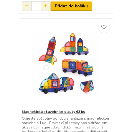
Přidat do košíku
Magnetická stavebnice s auty 63 ks
Objevte svět plný pohybu a fantazie s magnetickou
stavebnicí Ludi! Praktický plastový box s držadlem
ukrývá 63 magnetických dílků, mezi nimiž jsou i 2
podvozky s kolečky, díky kterým mohou děti stavět