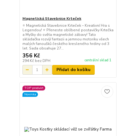
Magnetická Stavebnice Krteček
⭐ Magnetická Stavebnice Krteček – Kreativní Hra s
Legendou! ⭐ Přeneste oblíbené postavičky Krtečka
a Myšky do světa magnetické zábavy! Tato
skládačka rozvíjí fantazii a jemnou motoriku všech
malých fanoušků českého kresleného hrdiny od 3
let. Sada obsahuje 27...
356 Kč
centrální sklad 1
294 Kč
bez DPH
Přidat do košíku
TOP produkt
Novinka