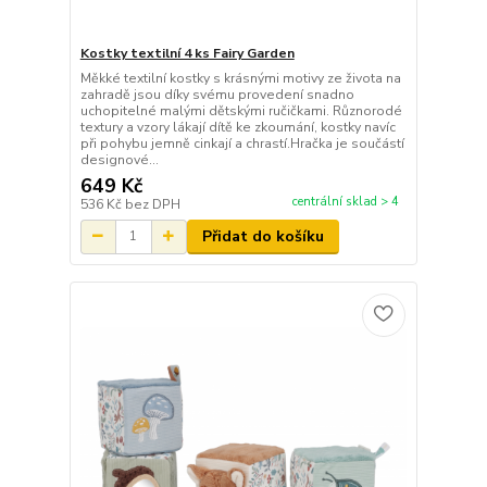
Kostky textilní 4 ks Fairy Garden
Měkké textilní kostky s krásnými motivy ze života na
zahradě jsou díky svému provedení snadno
uchopitelné malými dětskými ručičkami. Různorodé
textury a vzory lákají dítě ke zkoumání, kostky navíc
při pohybu jemně cinkají a chrastí.Hračka je součástí
designové...
649 Kč
centrální sklad > 4
536 Kč
bez DPH
Přidat do košíku