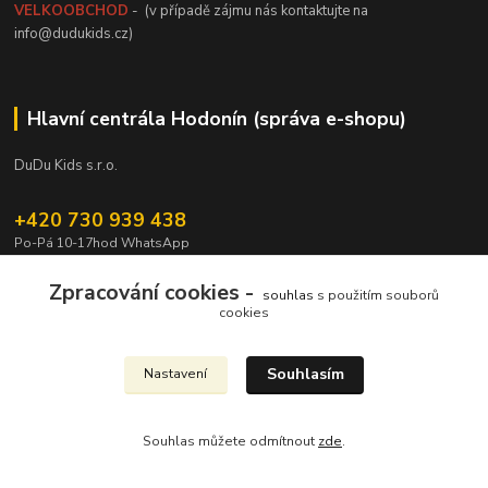
VELKOOBCHOD
- (v případě zájmu nás kontaktujte na
info@dudukids.cz)
Hlavní centrála Hodonín (správa e-shopu)
DuDu Kids s.r.o.
+420 730 939 438
Po-Pá 10-17hod WhatsApp
info@dudukids.cz
Zpracování cookies -
souhlas
s použitím souborů
cookies
Souhlasím
Nastavení
Upravit sběr cookies.
Souhlas můžete odmítnout
zde
.