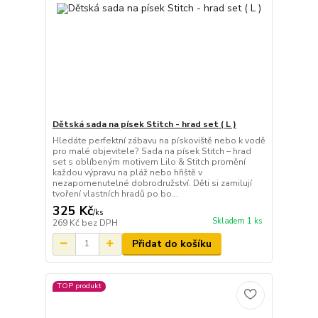
Dětská sada na písek Stitch - hrad set ( L )
Hledáte perfektní zábavu na pískoviště nebo k vodě
pro malé objevitele? Sada na písek Stitch – hrad
set s oblíbeným motivem Lilo & Stitch promění
každou výpravu na pláž nebo hřiště v
nezapomenutelné dobrodružství. Děti si zamilují
tvoření vlastních hradů po bo...
325 Kč
/
ks
Skladem 1 ks
269 Kč
bez DPH
Přidat do košíku
TOP produkt