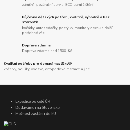
záruční i pozáruční servis, ECO parní čištění
Půjčovna dětských potřeb, kvalitně, výhodně a bez
starostí!
kočárky, autosedačky, postýlky, monitory dechu a další
potřebné věci
Doprava zdarma !
Doprava zdarma nad 1500,-Kč.
Kvalitní potřeby pro domací mazlíčky🐶
kočárky, pelíšky, vodítka, ortopedické matrace a jiné
Expedice po celé ČR
Dodáváme i na Slovensko
Možnost zaslání i do EU