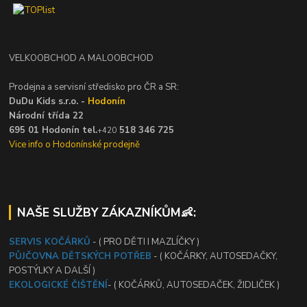
VELKOOBCHOD A MALOOBCHOD
Prodejna a servisní středisko pro ČR a SR:
DuDu Kids s.r.o. -
Hodonín
Národní třída 22
695 01 Hodonín tel.
518 346 725
+420
Vice info o Hodonínské prodejně
NAŠE SLUŽBY ZÁKAZNÍKŮM👶:
SERVIS KOČÁRKŮ
- ( PRO DĚTI I MAZLÍČKY )
PŮJČOVNA DĚTSKÝCH POTŘEB
- ( KOČÁRKY, AUTOSEDAČKY,
POSTÝLKY A DALŠÍ )
EKOLOGICKÉ ČIŠTĚNÍ
- ( KOČÁRKŮ, AUTOSEDAČEK, ŽIDLIČEK )