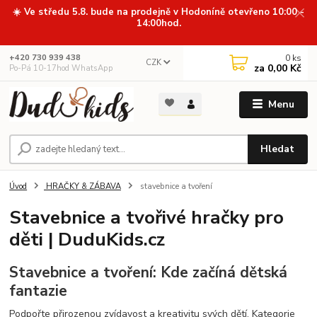
☀️ Ve středu 5.8. bude na prodejně v Hodoníně otevřeno 10:00 -
14:00hod.
0
ks
+420 730 939 438
CZK
za
0,00 Kč
Po-Pá 10-17hod WhatsApp
Menu
Hledat
Úvod
HRAČKY & ZÁBAVA
stavebnice a tvoření
Stavebnice a tvořivé hračky pro
děti | DuduKids.cz
Stavebnice a tvoření: Kde začíná dětská
fantazie
Podpořte přirozenou zvídavost a kreativitu svých dětí. Kategorie