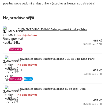
posilují sebevědomí z vlastního výsledku a trénují soustředění.
Nejprodávanější
CLEMENTONI CLEMMY Baby gumové kostky 24ks
1.
Na objednávku
415 Kč
343 Kč bez DPH
TOP produkt
Stavebnice bloky kuličková dráha 121 ks Bibi-Dino Park
2.
Na objednávku
KX3589_1
639 Kč
528 Kč bez DPH
TOP produkt
Novinka
Stavebnice bloky kuličková dráha 62 ks Bibi-Dino
3.
Na objednávku
KX3589
455 Kč
376 Kč bez DPH