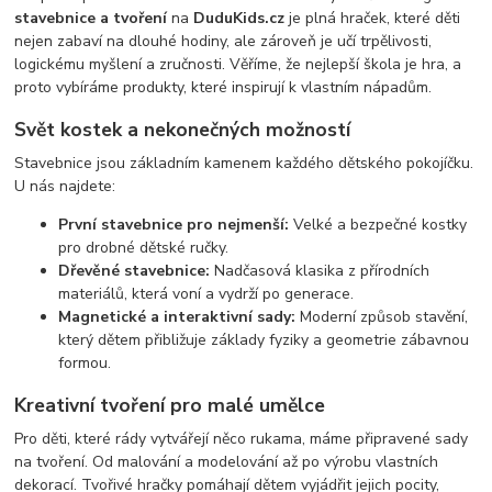
stavebnice a tvoření
na
DuduKids.cz
je plná hraček, které děti
nejen zabaví na dlouhé hodiny, ale zároveň je učí trpělivosti,
logickému myšlení a zručnosti. Věříme, že nejlepší škola je hra, a
proto vybíráme produkty, které inspirují k vlastním nápadům.
Svět kostek a nekonečných možností
Stavebnice jsou základním kamenem každého dětského pokojíčku.
U nás najdete:
První stavebnice pro nejmenší:
Velké a bezpečné kostky
pro drobné dětské ručky.
Dřevěné stavebnice:
Nadčasová klasika z přírodních
materiálů, která voní a vydrží po generace.
Magnetické a interaktivní sady:
Moderní způsob stavění,
který dětem přibližuje základy fyziky a geometrie zábavnou
formou.
Kreativní tvoření pro malé umělce
Pro děti, které rády vytvářejí něco rukama, máme připravené sady
na tvoření. Od malování a modelování až po výrobu vlastních
dekorací. Tvořivé hračky pomáhají dětem vyjádřit jejich pocity,