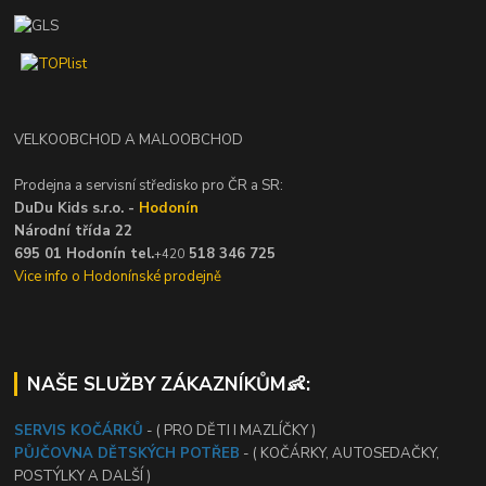
VELKOOBCHOD A MALOOBCHOD
Prodejna a servisní středisko pro ČR a SR:
DuDu Kids s.r.o. -
Hodonín
Národní třída 22
695 01 Hodonín tel.
518 346 725
+420
Vice info o Hodonínské prodejně
NAŠE SLUŽBY ZÁKAZNÍKŮM👶:
SERVIS KOČÁRKŮ
- ( PRO DĚTI I MAZLÍČKY )
PŮJČOVNA DĚTSKÝCH POTŘEB
- ( KOČÁRKY, AUTOSEDAČKY,
POSTÝLKY A DALŠÍ )