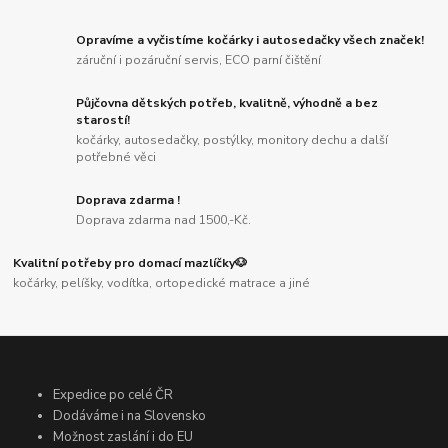
Opravíme a vyčistíme kočárky i autosedačky všech značek!
záruční i pozáruční servis, ECO parní čištění
Půjčovna dětských potřeb, kvalitně, výhodně a bez
starostí!
kočárky, autosedačky, postýlky, monitory dechu a další
potřebné věci
Doprava zdarma !
Doprava zdarma nad 1500,-Kč.
Kvalitní potřeby pro domací mazlíčky🐶
kočárky, pelíšky, vodítka, ortopedické matrace a jiné
Expedice po celé ČR
Dodáváme i na Slovensko
Možnost zaslání i do EU