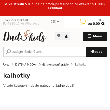
☀️ Ve středu 5.8. bude na prodejně v Hodoníně otevřeno 10:00 -
14:00hod.
0
ks
+420 730 939 438
CZK
za
0,00 Kč
Po-Pá 10-17hod WhatsApp
Menu
Hledat
Úvod
DĚTSKÁ MÓDA
dětské spodní prádlo
kalhotky
kalhotky
V této kategorii nebylo nalezeno žádné zboží.