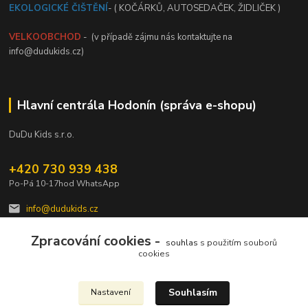
EKOLOGICKÉ ČIŠTĚNÍ
- ( KOČÁRKŮ, AUTOSEDAČEK, ŽIDLIČEK )
VELKOOBCHOD
- (v případě zájmu nás kontaktujte na
info@dudukids.cz)
Hlavní centrála Hodonín (správa e-shopu)
DuDu Kids s.r.o.
+420 730 939 438
Po-Pá 10-17hod WhatsApp
info@dudukids.cz
Zpracování cookies -
souhlas
s použitím souborů
cookies
Souhlasím
Nastavení
Upravit sběr cookies.