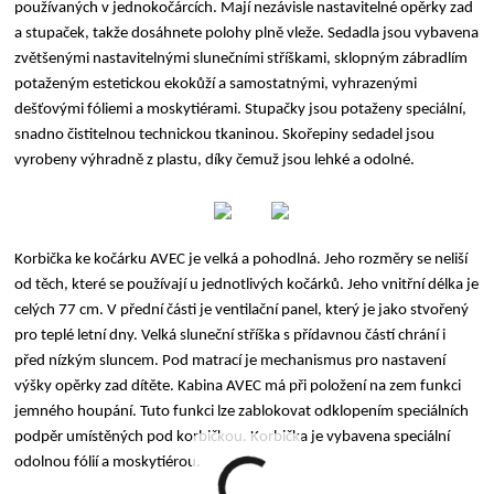
používaných v jednokočárcích. Mají nezávisle nastavitelné opěrky zad
a stupaček, takže dosáhnete polohy plně vleže. Sedadla jsou vybavena
zvětšenými nastavitelnými slunečními stříškami, sklopným zábradlím
potaženým estetickou ekokůží a samostatnými, vyhrazenými
dešťovými fóliemi a moskytiérami. Stupačky jsou potaženy speciální,
snadno čistitelnou technickou tkaninou. Skořepiny sedadel jsou
vyrobeny výhradně z plastu, díky čemuž jsou lehké a odolné.
Korbička ke kočárku AVEC je velká a pohodlná. Jeho rozměry se neliší
od těch, které se používají u jednotlivých kočárků. Jeho vnitřní délka je
celých 77 cm. V přední části je ventilační panel, který je jako stvořený
pro teplé letní dny. Velká sluneční stříška s přídavnou částí chrání i
před nízkým sluncem. Pod matrací je mechanismus pro nastavení
výšky opěrky zad dítěte. Kabina AVEC má při položení na zem funkci
jemného houpání. Tuto funkci lze zablokovat odklopením speciálních
podpěr umístěných pod korbičkou. Korbička je vybavena speciální
odolnou fólií a moskytiérou.