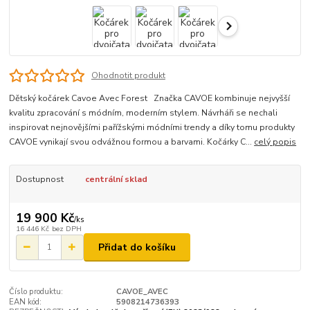
Ohodnotit produkt
Dětský kočárek Cavoe Avec Forest Značka CAVOE kombinuje nejvyšší
kvalitu zpracování s módním, moderním stylem. Návrháři se nechali
inspirovat nejnovějšími pařížskými módními trendy a díky tomu produkty
CAVOE vynikají svou odvážnou formou a barvami. Kočárky C...
celý popis
Dostupnost
centrální sklad
19 900 Kč
/
ks
16 446 Kč
bez DPH
Přidat do košíku
Číslo produktu:
CAVOE_AVEC
EAN kód:
5908214736393