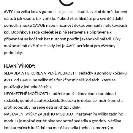
AVEC má velká kola s gumovými pneumatikami a velmi dobré tlumení
nárazů jak vzadu, tak vpředu. Pokud však hledáte pro své děti další
pohodlí, značka CAVOE nabízí možnost dokoupení sady nafukovacích
kol. Doplňková sada koleček je plně sestavena a připravena k
připevnění na kočárek bez nutnosti použití jakéhokoli nářadí. Díky
možnosti mít dvě různé sady kol je AVEC perfektní pro všechny
podmínky.
HLAVNÍ VÝHODY:
SEDADLA A HL.KORBA V PLNÉ VELIKOSTI - sedačky a gondoly kočárku
AVEC od CAVOE se velikostí a funkčností neliší od těch, které se
používají v jednokočárcích.
NEOMEZENÉ MOŽNOSTI - můžete použít libovolnou kombinaci
sedaček, gondol a autosedaček. Sedačku je dokonce možné umístit
proti sobě, aby na sebe děti při chůzi viděly.
NASTAVENÍ VÝŠKY ZADNÍHO MODULU - nastavením výšky zadního
modulu je možné využít plnohodnotná sedadla a gondoly. Většina
konkurenčních kočárků má menší sedadla (nebo s omezeným