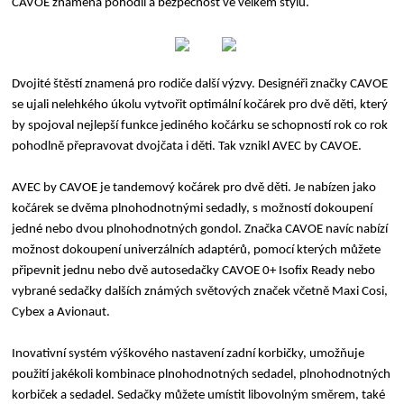
CAVOE znamená pohodlí a bezpečnost ve velkém stylu.
Dvojité štěstí znamená pro rodiče další výzvy. Designéři značky CAVOE
se ujali nelehkého úkolu vytvořit optimální kočárek pro dvě děti, který
by spojoval nejlepší funkce jediného kočárku se schopností rok co rok
pohodlně přepravovat dvojčata i děti. Tak vznikl AVEC by CAVOE.
AVEC by CAVOE je tandemový kočárek pro dvě děti. Je nabízen jako
kočárek se dvěma plnohodnotnými sedadly, s možností dokoupení
jedné nebo dvou plnohodnotných gondol. Značka CAVOE navíc nabízí
možnost dokoupení univerzálních adaptérů, pomocí kterých můžete
připevnit jednu nebo dvě autosedačky CAVOE 0+ Isofix Ready nebo
vybrané sedačky dalších známých světových značek včetně Maxi Cosi,
Cybex a Avionaut.
Inovativní systém výškového nastavení zadní korbičky, umožňuje
použití jakékoli kombinace plnohodnotných sedadel, plnohodnotných
korbiček a sedadel. Sedačky můžete umístit libovolným směrem, také