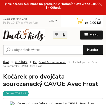
☀️ Ve středu 5.8. bude na prodejně v Hodoníně otevřeno 10:00 -
14:00hod.
0
ks
+420 730 939 438
CZK
za
0,00 Kč
Po-Pá 10-17hod WhatsApp
Menu
Hledat
Úvod
KOČÁRKY
Dvojčatové & Sourozenecké
Kočárek pro dvojčata
sourozenecký CAVOE Avec Frost
Kočárek pro dvojčata
sourozenecký CAVOE Avec Frost
Doprava ZDARMA