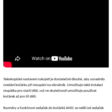
Teleskopické nastavení rukojeti je dostatečně dlouhé, aby usnadnilo
zvedání kočárku při stoupání na obrubník. Umožňuje také instalaci
stupátka pro starší dítě, což ve skutečnosti umožňuje používat
kočárek až pro tři děti.
Rozměry a funkčnost sedaček do kočárků AVEC se neliší od sedaček