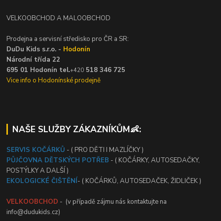
VELKOOBCHOD A MALOOBCHOD
Prodejna a servisní středisko pro ČR a SR:
DuDu Kids s.r.o. -
Hodonín
Národní třída 22
695 01 Hodonín tel.
518 346 725
+420
Vice info o Hodonínské prodejně
NAŠE SLUŽBY ZÁKAZNÍKŮM👶:
SERVIS KOČÁRKŮ
- ( PRO DĚTI I MAZLÍČKY )
PŮJČOVNA DĚTSKÝCH POTŘEB
- ( KOČÁRKY, AUTOSEDAČKY,
POSTÝLKY A DALŠÍ )
EKOLOGICKÉ ČIŠTĚNÍ
- ( KOČÁRKŮ, AUTOSEDAČEK, ŽIDLIČEK )
VELKOOBCHOD
- (v případě zájmu nás kontaktujte na
info@dudukids.cz)