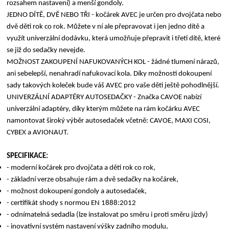
rozsahem nastavení) a menší gondoly.
JEDNO DÍTĚ, DVĚ NEBO TŘI - kočárek AVEC je určen pro dvojčata nebo
dvě děti rok co rok. Můžete v ní ale přepravovat i jen jedno dítě a
využít univerzální dodávku, která umožňuje přepravit i třetí dítě, které
se již do sedačky nevejde.
MOŽNOST ZAKOUPENÍ NAFUKOVANÝCH KOL - žádné tlumení nárazů,
ani sebelepší, nenahradí nafukovací kola. Díky možnosti dokoupení
sady takových koleček bude váš AVEC pro vaše děti ještě pohodlnější.
UNIVERZÁLNÍ ADAPTÉRY AUTOSEDAČKY - Značka CAVOE nabízí
univerzální adaptéry, díky kterým můžete na rám kočárku AVEC
namontovat široký výběr autosedaček včetně: CAVOE, MAXI COSI,
CYBEX a AVIONAUT.
SPECIFIKACE:
- moderní kočárek pro dvojčata a děti rok co rok,
- základní verze obsahuje rám a dvě sedačky na kočárek,
- možnost dokoupení gondoly a autosedaček,
- certifikát shody s normou EN 1888:2012
- odnímatelná sedadla (lze instalovat po směru i proti směru jízdy)
- inovativní systém nastavení výšky zadního modulu,