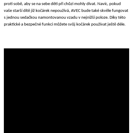
proti sobě, aby se na sebe děti při chůzi mohly dívat. Navíc, pokud
vaše starší dítě již kočárek nepoužívá, AVEC bude také skvěle fungovat
s jednou sedačkou namontovanou vzadu v nejnižší poloze. Díky této
praktické a bezpečné funkci můžete svůj kočárek používat ještě déle.