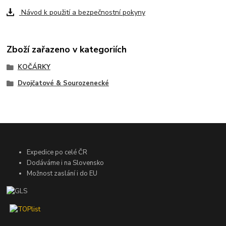
Návod k použití a bezpečnostní pokyny
Zboží zařazeno v kategoriích
KOČÁRKY
Dvojčatové & Sourozenecké
Expedice po celé ČR
Dodáváme i na Slovensko
Možnost zaslání i do EU