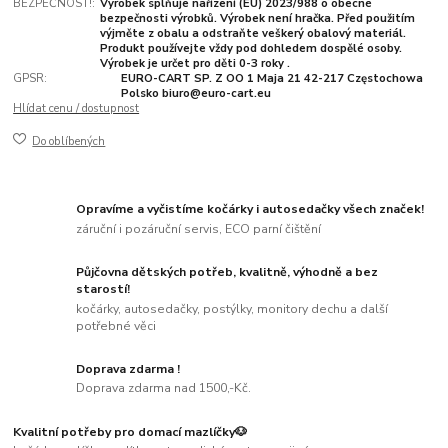
BEZPEČNOST!:
Výrobek splňuje nařízení (EU) 2023/988 o obecné
bezpečnosti výrobků. Výrobek není hračka. Před použitím
výjměte z obalu a odstraňte veškerý obalový materiál.
Produkt používejte vždy pod dohledem dospělé osoby.
Výrobek je určet pro děti 0-3 roky .
GPSR:
EURO-CART SP. Z OO 1 Maja 21 42-217 Częstochowa
Polsko biuro@euro-cart.eu
Hlídat cenu / dostupnost
Do oblíbených
Opravíme a vyčistíme kočárky i autosedačky všech značek!
záruční i pozáruční servis, ECO parní čištění
Půjčovna dětských potřeb, kvalitně, výhodně a bez
starostí!
kočárky, autosedačky, postýlky, monitory dechu a další
potřebné věci
Doprava zdarma !
Doprava zdarma nad 1500,-Kč.
Kvalitní potřeby pro domací mazlíčky🐶