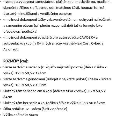
- gondola vybavená samostatnou pláštěnkou, moskytiérou, madlem,
sluneční stříškou s přídavnou odnímatelnou částí, houpací funkcí,
plastovými nožičkami a ventilačním panelem
- možnost dokoupení tašky vybavené systémem uchycení na kočárek
a ramenním pásem (při plném rozepnutí zipů taška funguje jako
přebalovací podložka)
- možnost dokoupení adaptérů pro autosedačku CAVOE 0+ a
autosedačku skupiny 0+ jiných značek včetně Maxi Cosi, Cybex a
Avionaut
ROZMĚRY [cm]:
Verze se dvěma sedadly (rukojeť v nejkratší poloze) (délka x šířka x
výška): 123 x 60,5 x 124cm
Verze se dvěma gondolami (rukojeť v nejkratší poloze) (délka x šířka x
výška): 135 x 60,5 x 130cm
Složený rám se sedadlem a koly (délka x šířka x výška): 39 x 60,5 x
84cm
Složený rám bez sedla a kol (délka x šířka x výška): 35 x 50 x 82cm
Šířka sedáku: 32 – 36cm (širší v opěradle)
Výška opěradla: 50cm