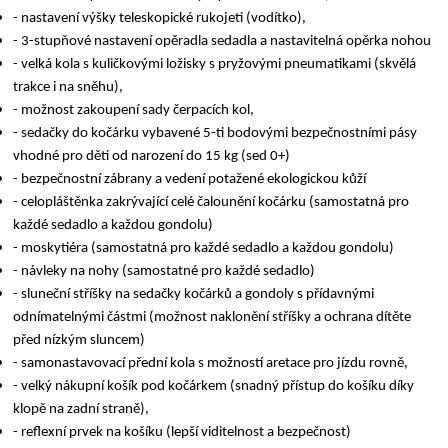
- nastavení výšky teleskopické rukojeti (vodítko),
- 3-stupňové nastavení opěradla sedadla a nastavitelná opěrka nohou
- velká kola s kuličkovými ložisky s pryžovými pneumatikami (skvělá
trakce i na sněhu),
- možnost zakoupení sady čerpacích kol,
- sedačky do kočárku vybavené 5-ti bodovými bezpečnostními pásy
vhodné pro děti od narození do 15 kg (sed 0+)
- bezpečnostní zábrany a vedení potažené ekologickou kůží
- celopláštěnka zakrývající celé čalounění kočárku (samostatná pro
každé sedadlo a každou gondolu)
- moskytiéra (samostatná pro každé sedadlo a každou gondolu)
- návleky na nohy (samostatné pro každé sedadlo)
- sluneční stříšky na sedačky kočárků a gondoly s přídavnými
odnímatelnými částmi (možnost naklonění stříšky a ochrana dítěte
před nízkým sluncem)
- samonastavovací přední kola s možností aretace pro jízdu rovně,
- velký nákupní košík pod kočárkem (snadný přístup do košíku díky
klopě na zadní straně),
- reflexní prvek na košíku (lepší viditelnost a bezpečnost)