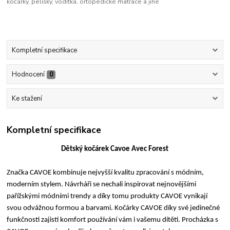
kočárky, pelíšky, vodítka, ortopedické matrace a jiné
Kompletní specifikace
Hodnocení
0
Ke stažení
Kompletní specifikace
Dětský kočárek Cavoe Avec Forest
Značka CAVOE kombinuje nejvyšší kvalitu zpracování s módním,
moderním stylem. Návrháři se nechali inspirovat nejnovějšími
pařížskými módními trendy a díky tomu produkty CAVOE vynikají
svou odvážnou formou a barvami. Kočárky CAVOE díky své jedinečné
funkčnosti zajistí komfort používání vám i vašemu dítěti. Procházka s