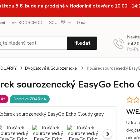
středu 5.8. bude na prodejně v Hodoníně otevřeno 10:00 - 14
ení
VELKOOBCHOD
SOUTĚŽ
O nás
Nevíte
Hledat
+420
Po-Pá
KOČÁRKY
Dvojčatové & Sourozenecké
Kočárek sourozenecký EasyG
rek sourozenecký EasyGo Echo 
ukt
Doprava ZDARMA
W/E
Ultra 
dvojča
rok př