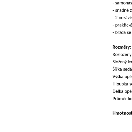
- samonas
- snadné 
- 2 nezávi
- praktick
- brzda s
Rozměry:
Rozložený
Složený k
Šířka sed
Výška opě
Hloubka s
Délka opě
Průměr ko
Hmotnos