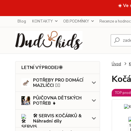
☀️ Ve 
Blog
KONTAKTY
OB.PODMÍNKY
Recenze a hodnoc
Úvod
LETNÍ VÝPRODEJ🌞
Kočá
POTŘEBY PRO DOMÁCÍ
MAZLÍČCI 🐕‍🦺
TOP prod
PŮJČOVNA DĚTSKÝCH
POTŘEB 👧
🛠️ SERVIS KOČÁRKŮ &
Náhradní díly