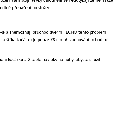
ložení sám stojí. Prvky čalounění se nedotýkají země, takže
dlné přenášení po složení.
široké a znemožňují průchod dveřmi. ECHO tento problém
ku a šířka kočárku je pouze 78 cm při zachování pohodlné
ní kočárku a 2 teplé návleky na nohy, abyste si užili