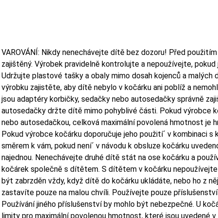
VAROVÁNÍ: Nikdy nenechávejte dítě bez dozoru! Před použitím 
zajištěný. Výrobek pravidelně kontrolujte a nepoužívejte, pokud 
Udržujte plastové tašky a obaly mimo dosah kojenců a malých dětí
výrobku zajistěte, aby dítě nebylo v kočárku ani poblíž a nemohl
jsou adaptéry korbičky, sedačky nebo autosedačky správně zajiš
autosedačky držte dítě mimo pohyblivé části. Pokud výrobce ko
nebo autosedačkou, celková maximální povolená hmotnost je 
Pokud výrobce kočárku doporučuje jeho použití´ v kombinaci s
směrem k vám, pokud není´ v návodu k obsluze kočárku uvedeno 
najednou. Nenechávejte druhé dítě stát na ose kočárku a používa
kočárek společně s dítětem. S dítětem v kočárku nepoužívejte
být zabrzděn vždy, když dítě do kočárku ukládáte, nebo ho z něj
zastavíte pouze na malou chvíli. Používejte pouze příslušenst
Používání jiného příslušenství by mohlo být nebezpečné. U kočár
limity pro maximální povolenou hmotnost, které jsou uvedené v