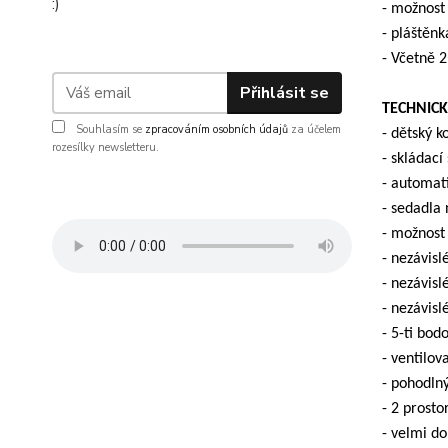
:)
- možnost
- pláštěnk
- Včetně 2
Přihlásit se
TECHNICK
Souhlasím se
zpracováním osobních údajů
za účelem
- dětský 
rozesílky newsletteru.
- skládac
- automat
- sedadla
- možnost 
- nezávisl
- nezávis
- nezávisl
- 5-ti bod
- ventilov
- pohodlný
- 2 prost
- velmi d