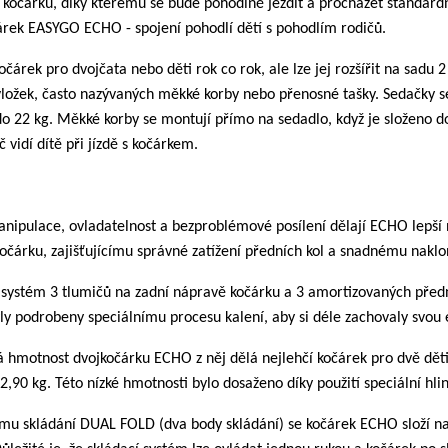
 kočárku, díky kterému se bude pohodlně jezdit a procházet standar
čárek EASYGO ECHO - spojení pohodlí dětí s pohodlím rodičů.
čárek pro dvojčata nebo děti rok co rok, ale lze jej rozšířit na sad
ložek, často nazývaných měkké korby nebo přenosné tašky. Sedačky se 
do 22 kg. Měkké korby se montují přímo na sedadlo, když je složeno d
č vidí dítě při jízdě s kočárkem.
nipulace, ovladatelnost a bezproblémové posílení dělají ECHO lepší 
očárku, zajišťujícímu správné zatížení předních kol a snadnému naklo
í systém 3 tlumičů na zadní nápravě kočárku a 3 amortizovaných před
ly podrobeny speciálnímu procesu kalení, aby si déle zachovaly svou e
á hmotnost dvojkočárku ECHO z něj dělá nejlehčí kočárek pro dvě děti
,90 kg. Této nízké hmotnosti bylo dosaženo díky použití speciální hli
mu skládání DUAL FOLD (dva body skládání) se kočárek ECHO složí na v