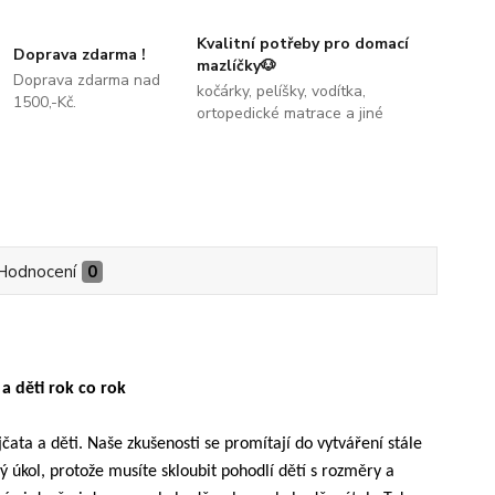
Kvalitní potřeby pro domací
Doprava zdarma !
mazlíčky🐶
Doprava zdarma nad
kočárky, pelíšky, vodítka,
1500,-Kč.
ortopedické matrace a jiné
Hodnocení
0
a děti rok co rok
ata a děti. Naše zkušenosti se promítají do vytváření stále
 úkol, protože musíte skloubit pohodlí dětí s rozměry a