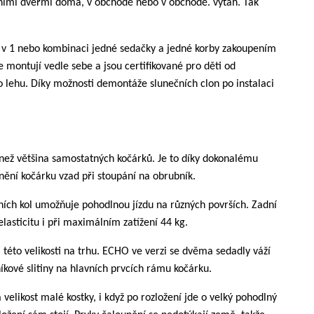
dními dveřmi doma, v obchodě nebo v obchodě. výtah. Tak
u 2 v 1 nebo kombinaci jedné sedačky a jedné korby zakoupením
montují vedle sebe a jsou certifikované pro děti od
o lehu. Díky možnosti demontáže slunečních clon po instalaci
než většina samostatných kočárků. Je to díky dokonalému
nění kočárku vzad při stoupání na obrubník.
ních kol umožňuje pohodlnou jízdu na různých površích. Zadní
lasticitu i při maximálním zatížení 44 kg.
 této velikosti na trhu. ECHO ve verzi se dvěma sedadly váží
níkové slitiny na hlavních prvcích rámu kočárku.
elikost malé kostky, i když po rozložení jde o velký pohodlný