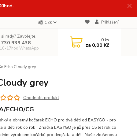
:00hod.
Přihlášení
CZK
 si rady? Zavolejte.
0
ks
 730 939 438
za
0,00 Kč
 10-17hod WhatsApp
o Echo Cloudy grey
Cloudy grey
Ohodnotit produkt
A/ECHO/CG
lehký a obratný kočárek ECHO pro dvě děti od EASYGO - pro
ta a děti rok co rok Značka EASYGO je již přes 15 let rok co
edním výrobcem kočárků pro dvojčata a děti. Naše zkušenosti