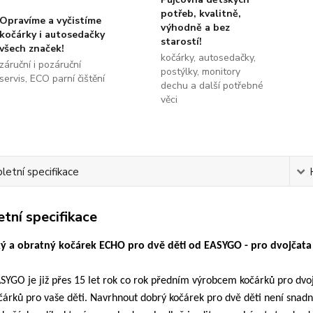
potřeb, kvalitně,
Opravíme a vyčistíme
výhodně a bez
kočárky i autosedačky
starostí!
všech značek!
kočárky, autosedačky,
záruční i pozáruční
postýlky, monitory
servis, ECO parní čištění
dechu a další potřebné
věci
etní specifikace
tní specifikace
ký a obratný kočárek ECHO pro dvě děti od EASYGO - pro dvojčata 
YGO je již přes 15 let rok co rok předním výrobcem kočárků pro dvojč
čárků pro vaše děti. Navrhnout dobrý kočárek pro dvě děti není snadný