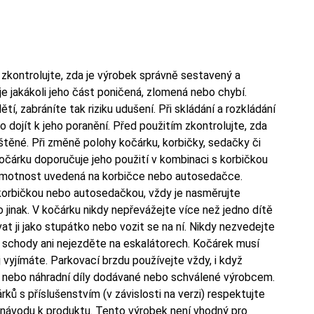
zkontrolujte, zda je výrobek správně sestavený a
je jakákoli jeho část poničená, zlomená nebo chybí.
, zabráníte tak riziku udušení. Při skládání a rozkládání
o dojít k jeho poranění. Před použitím zkontrolujte, zda
těné. Při změně polohy kočárku, korbičky, sedačky či
čárku doporučuje jeho použití v kombinaci s korbičkou
hmotnost uvedená na korbičce nebo autosedačce.
 korbičkou nebo autosedačkou, vždy je nasměrujte
jinak. V kočárku nikdy nepřevážejte více než jedno dítě
t ji jako stupátko nebo vozit se na ní. Nikdy nezvedejte
 schody ani nejezděte na eskalátorech. Kočárek musí
 vyjímáte. Parkovací brzdu používejte vždy, i když
ví nebo náhradní díly dodávané nebo schválené výrobcem.
ků s příslušenstvím (v závislosti na verzi) respektujte
 návodu k produktu. Tento výrobek není vhodný pro