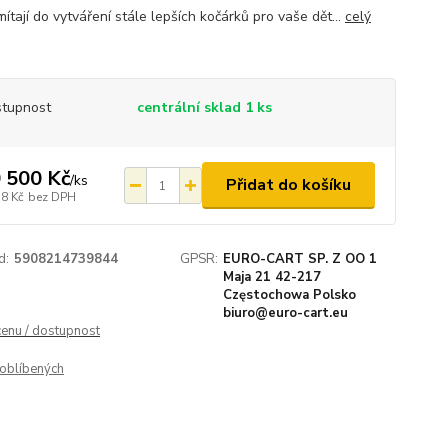
ítají do vytváření stále lepších kočárků pro vaše dět...
celý
tupnost
centrální sklad 1 ks
 500 Kč
/
ks
Přidat do košíku
78 Kč
bez DPH
d:
5908214739844
GPSR:
EURO-CART SP. Z OO 1
Maja 21 42-217
Częstochowa Polsko
biuro@euro-cart.eu
cenu / dostupnost
oblíbených