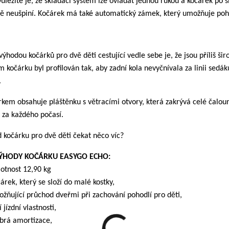
ůležité je, že skládací systém lze ovládat jednou rukou a kočárek po s
ě neušpiní. Kočárek má také automatický zámek, který umožňuje poho
ýhodou kočárků pro dvě děti cestující vedle sebe je, že jsou příliš 
kočárku byl profilován tak, aby zadní kola nevyčnívala za linii sedá
.
rkem obsahuje pláštěnku s větracími otvory, která zakrývá celé čalouně
 za každého počasí.
 kočárku pro dvě děti čekat něco víc?
VÝHODY KOČÁRKU EASYGO ECHO:
motnost 12,90 kg
čárek, který se složí do malé kostky,
ožňující průchod dveřmi při zachování pohodlí pro děti,
í jízdní vlastnosti,
obrá amortizace,