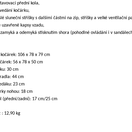
tavovací přední kola,
zvedání kočárku,
slé sluneční stříšky s dalšími částmi na zip, stříšky a velké ventilační 
é uzavřené kapsy vzadu,
e zamyká a odemyká stisknutím shora (pohodlné ovládání i v sandálech
 kočárek: 106 x 78 x 79 cm
očárek: 56 x 78 x 50 cm
áku: 30 cm
radla: 44 cm
edáku: 23 cm
rky nohou: 18 cm
l (přední/zadní): 17 cm/25 cm
t
: 12,90 kg