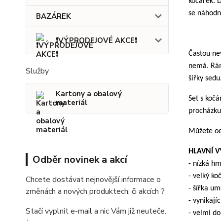
kočárek. D
se náhodn
BAZÁREK
❗VÝPRODEJOVÉ AKCE❗
Častou nev
nemá. Rám 
Služby
šířky sedu
Kartony a obalový
Set s kočá
materiál
procházku
Můžete od
HLAVNÍ 
Odběr novinek a akcí
- nízká h
- velký ko
Chcete dostávat nejnovější informace o
- šířka um
změnách a nových produktech, či akcích ?
- vynikajíc
Stačí vyplnit e-mail a nic Vám již neuteče.
- velmi d