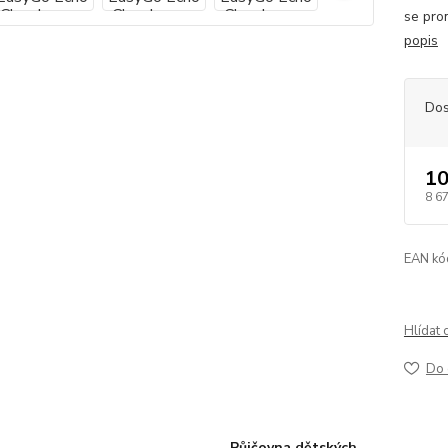
se prom
popis
Dos
10
8 6
EAN kó
Hlídat 
Do 
Půjčovna dětských