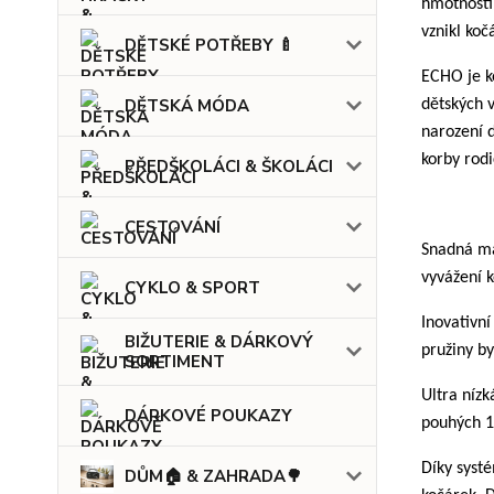
hmotností
vznikl ko
DĚTSKÉ POTŘEBY 🍼
ECHO je ko
DĚTSKÁ MÓDA
dětských v
narození 
korby rodi
PŘEDŠKOLÁCI & ŠKOLÁCI
CESTOVÁNÍ
Snadná ma
vyvážení k
CYKLO & SPORT
Inovativn
BIŽUTERIE & DÁRKOVÝ
pružiny by
SORTIMENT
Ultra nízk
DÁRKOVÉ POUKAZY
pouhých 12
Díky systé
DŮM🏠 & ZAHRADA🌳