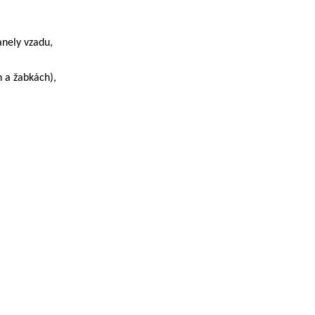
panely vzadu,
 a žabkách),