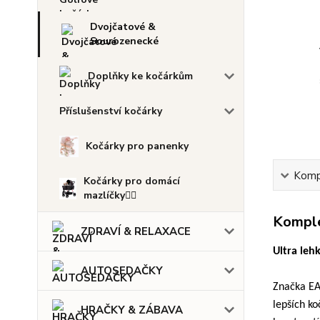
Dvojčatové &
Sourozenecké
Doplňky ke kočárkům
Příslušenství kočárky
Kočárky pro panenky
Kompl
Kočárky pro domácí
mazlíčky🐕‍🦺
Komple
ZDRAVÍ & RELAXACE
Ultra leh
AUTOSEDAČKY
Značka EAS
lepších ko
HRAČKY & ZÁBAVA