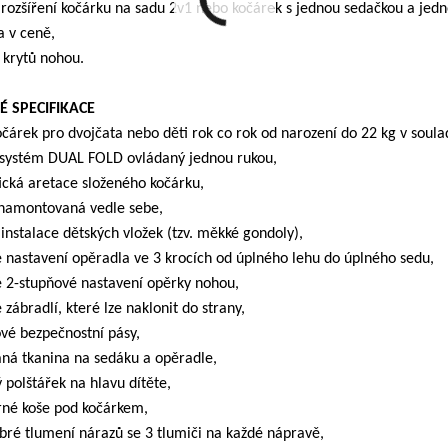
 rozšíření kočárku na sadu 2v1 nebo kočárek s jednou sedačkou a jed
a v ceně,
 krytů nohou.
É SPECIFIKACE
kočárek pro dvojčata nebo děti rok co rok od narození do 22 kg v so
í systém DUAL FOLD ovládaný jednou rukou,
ická aretace složeného kočárku,
 namontovaná vedle sebe,
instalace dětských vložek (tzv. měkké gondoly),
é nastavení opěradla ve 3 krocích od úplného lehu do úplného sedu,
lé 2-stupňové nastavení opěrky nohou,
é zábradlí, které lze naklonit do strany,
ové bezpečnostní pásy,
aná tkanina na sedáku a opěradle,
 polštářek na hlavu dítěte,
orné koše pod kočárkem,
obré tlumení nárazů se 3 tlumiči na každé nápravě,