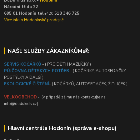
DuDu Kids s.r.o. -
Hodonín
Národní třída 22
695 01 Hodonín tel.
518 346 725
+420
Vice info o Hodonínské prodejně
NAŠE SLUŽBY ZÁKAZNÍKŮM👶:
SERVIS KOČÁRKŮ
- ( PRO DĚTI I MAZLÍČKY )
PŮJČOVNA DĚTSKÝCH POTŘEB
- ( KOČÁRKY, AUTOSEDAČKY,
POSTÝLKY A DALŠÍ )
EKOLOGICKÉ ČIŠTĚNÍ
- ( KOČÁRKŮ, AUTOSEDAČEK, ŽIDLIČEK )
VELKOOBCHOD
- (v případě zájmu nás kontaktujte na
info@dudukids.cz)
Hlavní centrála Hodonín (správa e-shopu)