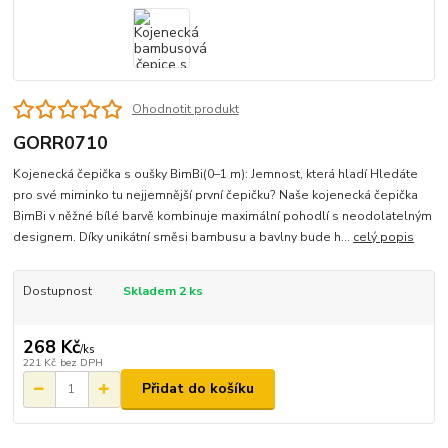
Ohodnotit produkt
GORR0710
Kojenecká čepička s oušky BimBi(0–1 m): Jemnost, která hladí Hledáte
pro své miminko tu nejjemnější první čepičku? Naše kojenecká čepička
BimBi v něžné bílé barvě kombinuje maximální pohodlí s neodolatelným
designem. Díky unikátní směsi bambusu a bavlny bude h...
celý popis
Dostupnost
Skladem 2 ks
268 Kč
/
ks
221 Kč
bez DPH
Přidat do košíku