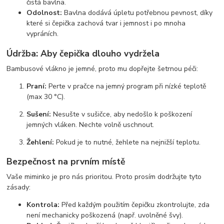
čistá bavlna.
Odolnost:
Bavlna dodává úpletu potřebnou pevnost, díky
které si čepička zachová tvar i jemnost i po mnoha
vypráních.
Údržba: Aby čepička dlouho vydržela
Bambusové vlákno je jemné, proto mu dopřejte šetrnou péči:
Praní:
Perte v pračce na jemný program při nízké teplotě
(max 30 °C).
Sušení:
Nesušte v sušičce, aby nedošlo k poškození
jemných vláken. Nechte volně uschnout.
Žehlení:
Pokud je to nutné, žehlete na nejnižší teplotu.
Bezpečnost na prvním místě
Vaše miminko je pro nás prioritou. Proto prosím dodržujte tyto
zásady:
Kontrola:
Před každým použitím čepičku zkontrolujte, zda
není mechanicky poškozená (např. uvolněné švy).