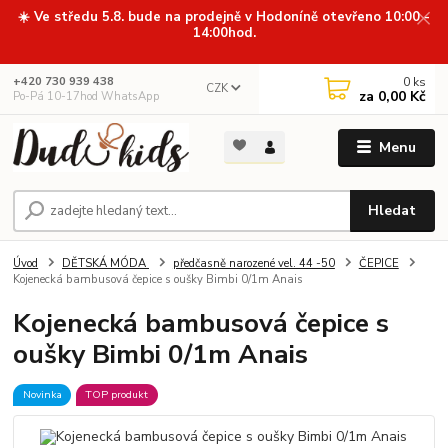
☀️ Ve středu 5.8. bude na prodejně v Hodoníně otevřeno 10:00 -
14:00hod.
0
ks
+420 730 939 438
CZK
za
0,00 Kč
Po-Pá 10-17hod WhatsApp
Menu
Hledat
Úvod
DĚTSKÁ MÓDA
předčasně narozené vel. 44 -50
ČEPICE
Kojenecká bambusová čepice s oušky Bimbi 0/1m Anais
Kojenecká bambusová čepice s
oušky Bimbi 0/1m Anais
Novinka
TOP produkt