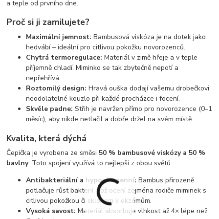
a teple od prvního dne.
Proč si ji zamilujete?
Maximální jemnost:
Bambusová viskóza je na dotek jako
hedvábí – ideální pro citlivou pokožku novorozenců.
Chytrá termoregulace:
Materiál v zimě hřeje a v teple
příjemně chladí. Miminko se tak zbytečně nepotí a
nepřehřívá.
Roztomilý design:
Hravá ouška dodají vašemu drobečkovi
neodolatelné kouzlo při každé procházce i focení.
Skvěle padne:
Střih je navržen přímo pro novorozence (0–1
měsíc), aby nikde netlačil a dobře držel na svém místě.
Kvalita, která dýchá
Čepička je vyrobena ze směsi
50 % bambusové viskózy a 50 %
bavlny
. Toto spojení využívá to nejlepší z obou světů:
Antibakteriální a hypoalergenní:
Bambus přirozeně
potlačuje růst bakterií, což ocení zejména rodiče miminek s
citlivou pokožkou či sklonem k ekzémům.
Vysoká savost:
Materiál absorbuje vlhkost až 4× lépe než