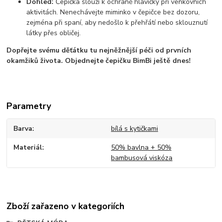
Dohled:
Čepička slouží k ochraně hlavičky při venkovních
aktivitách. Nenechávejte miminko v čepičce bez dozoru,
zejména při spaní, aby nedošlo k přehřátí nebo sklouznutí
látky přes obličej.
Dopřejte svému děťátku tu nejněžnější péči od prvních
okamžiků života. Objednejte čepičku BimBi ještě dnes!
Parametry
Barva
bílá s kytičkami
Materiál
50% bavlna + 50%
bambusová viskóza
Zboží zařazeno v kategoriích