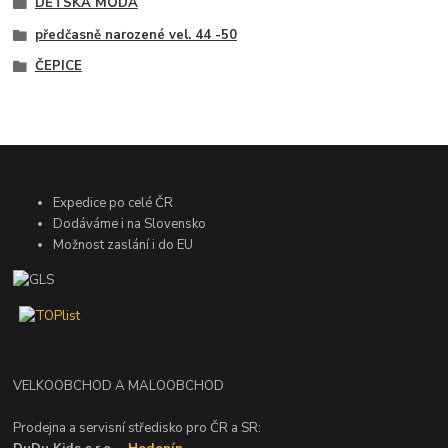
DĚTSKÁ MÓDA
předčasně narozené vel. 44 -50
ČEPICE
Expedice po celé ČR
Dodáváme i na Slovensko
Možnost zaslání i do EU
VELKOOBCHOD A MALOOBCHOD
Prodejna a servisní středisko pro ČR a SR: