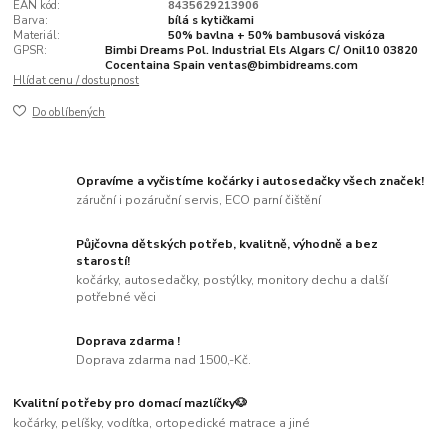
EAN kód:
8435629213906
Barva:
bílá s kytičkami
Materiál:
50% bavlna + 50% bambusová viskóza
GPSR:
Bimbi Dreams Pol. Industrial Els Algars C/ Onil10 03820
Cocentaina Spain ventas@bimbidreams.com
Hlídat cenu / dostupnost
Do oblíbených
Opravíme a vyčistíme kočárky i autosedačky všech značek!
záruční i pozáruční servis, ECO parní čištění
Půjčovna dětských potřeb, kvalitně, výhodně a bez
starostí!
kočárky, autosedačky, postýlky, monitory dechu a další
potřebné věci
Doprava zdarma !
Doprava zdarma nad 1500,-Kč.
Kvalitní potřeby pro domací mazlíčky🐶
kočárky, pelíšky, vodítka, ortopedické matrace a jiné